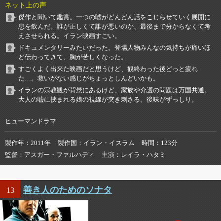
ネット上の声
傑作と聞いて鑑賞。一つの嘘がどんどん話をこじらせていく展開に
息を飲んだ。誰が正しくて誰が悪いのか、最後まで分からなくて考
えさせられる。イラン映画すごい。
ドキュメンタリーみたいだった。登場人物みんなの気持ちが痛いほ
ど伝わってきて、胸が苦しくなった。
すごくよく出来た映画だと思うけど、観終わった後どっと疲れ
た…。救いがない感じがちょっとしんどいかも。
イランの宗教観が背景にあるけど、家族や介護の問題は万国共通。
大人の嘘に挟まれる娘の視線が突き刺さる。後味がずっしり。
ヒューマンドラマ
製作年
2011年
製作国
イラン・イスラム
時間
123分
監督
アスガー・ファルハディ
主演
レイラ・ハタミ
善き人のためのソナタ
13