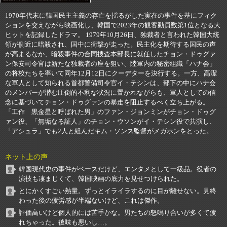
1970年代末に韓国民主主義の存亡を揺るがした実在の事件を基にフィク
ションを交えながら映画化し、韓国で2023年の観客動員数第1位となる大
ヒットを記録したドラマ。 1979年10月26日、独裁者と言われた韓国大統
領が側近に暗殺され、国中に衝撃が走った。民主化を期待する国民の声
が高まるなか、暗殺事件の合同捜査本部長に就任したチョン・ドゥグァ
ン保安司令官は新たな独裁者の座を狙い、陸軍内の秘密組織「ハナ会」
の将校たちを率いて同年12月12日にクーデターを決行する。一方、高潔
な軍人として知られる首都警備司令官イ・テシンは、部下の中にハナ会
のメンバーが潜む圧倒的不利な状況に置かれながらも、軍人としての信
念に基づいてチョン・ドゥグァンの暴走を阻止するべく立ち上がる。
「工作 黒金星と呼ばれた男」のファン・ジョンミンがチョン・ドゥグ
ァン役、「無垢なる証人」のチョン・ウソンがイ・テシン役で共演し、
「アシュラ」でも2人と組んだキム・ソンス監督がメガホンをとった。
ネット上の声
韓国現代史の事件がベースだけど、エンタメとして一級品。役者の
演技も凄まじくて、韓国映画の底力を見せつけられた。
とにかくすごい熱量。ずっとイライラするのに目が離せない。見終
わった後の疲労感が半端ないけど、これは傑作。
評価高いけど個人的には苦手かな。男たちの怒鳴り合いが多くて疲
れちゃった。後味も悪いし…。