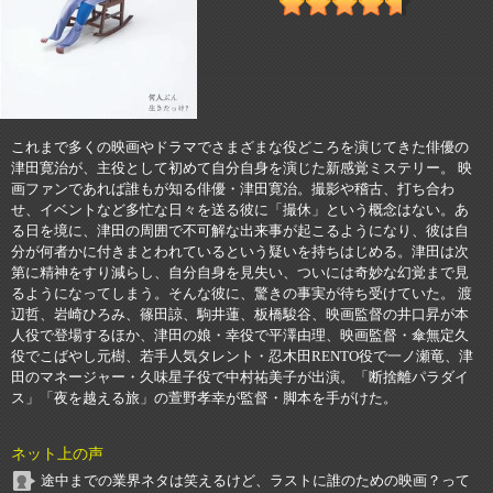
これまで多くの映画やドラマでさまざまな役どころを演じてきた俳優の
津田寛治が、主役として初めて自分自身を演じた新感覚ミステリー。 映
画ファンであれば誰もが知る俳優・津田寛治。撮影や稽古、打ち合わ
せ、イベントなど多忙な日々を送る彼に「撮休」という概念はない。あ
る日を境に、津田の周囲で不可解な出来事が起こるようになり、彼は自
分が何者かに付きまとわれているという疑いを持ちはじめる。津田は次
第に精神をすり減らし、自分自身を見失い、ついには奇妙な幻覚まで見
るようになってしまう。そんな彼に、驚きの事実が待ち受けていた。 渡
辺哲、岩崎ひろみ、篠田諒、駒井蓮、板橋駿谷、映画監督の井口昇が本
人役で登場するほか、津田の娘・幸役で平澤由理、映画監督・傘無定久
役でこばやし元樹、若手人気タレント・忍木田RENTO役で一ノ瀬竜、津
田のマネージャー・久味星子役で中村祐美子が出演。「断捨離パラダイ
ス」「夜を越える旅」の萱野孝幸が監督・脚本を手がけた。
ネット上の声
途中までの業界ネタは笑えるけど、ラストに誰のための映画？って