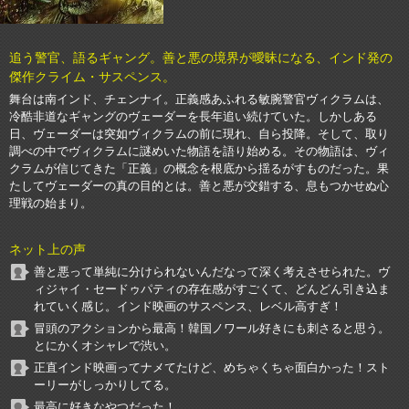
追う警官、語るギャング。善と悪の境界が曖昧になる、インド発の
傑作クライム・サスペンス。
舞台は南インド、チェンナイ。正義感あふれる敏腕警官ヴィクラムは、
冷酷非道なギャングのヴェーダーを長年追い続けていた。しかしある
日、ヴェーダーは突如ヴィクラムの前に現れ、自ら投降。そして、取り
調べの中でヴィクラムに謎めいた物語を語り始める。その物語は、ヴィ
クラムが信じてきた「正義」の概念を根底から揺るがすものだった。果
たしてヴェーダーの真の目的とは。善と悪が交錯する、息もつかせぬ心
理戦の始まり。
ネット上の声
善と悪って単純に分けられないんだなって深く考えさせられた。ヴ
ィジャイ・セードゥパティの存在感がすごくて、どんどん引き込ま
れていく感じ。インド映画のサスペンス、レベル高すぎ！
冒頭のアクションから最高！韓国ノワール好きにも刺さると思う。
とにかくオシャレで渋い。
正直インド映画ってナメてたけど、めちゃくちゃ面白かった！スト
ーリーがしっかりしてる。
最高に好きなやつだった！