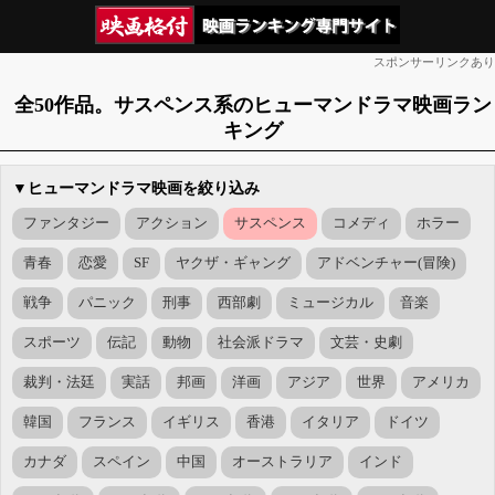
スポンサーリンクあり
全50作品。サスペンス系のヒューマンドラマ映画ラン
キング
▼ヒューマンドラマ映画を絞り込み
ファンタジー
アクション
サスペンス
コメディ
ホラー
青春
恋愛
SF
ヤクザ・ギャング
アドベンチャー(冒険)
戦争
パニック
刑事
西部劇
ミュージカル
音楽
スポーツ
伝記
動物
社会派ドラマ
文芸・史劇
裁判・法廷
実話
邦画
洋画
アジア
世界
アメリカ
韓国
フランス
イギリス
香港
イタリア
ドイツ
カナダ
スペイン
中国
オーストラリア
インド