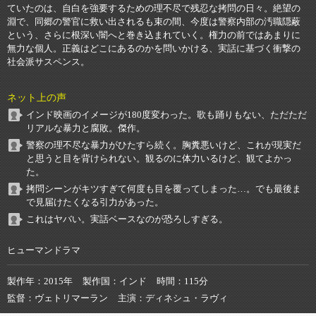
ていたのは、自白を強要するための理不尽で残忍な拷問の日々。絶望の
淵で、同郷の警官に救い出されるも束の間、今度は警察内部の汚職隠蔽
という、さらに根深い闇へと巻き込まれていく。権力の前ではあまりに
無力な個人。正義はどこにあるのかを問いかける、実話に基づく衝撃の
社会派サスペンス。
ネット上の声
インド映画のイメージが180度変わった。歌も踊りもない、ただただ
リアルな暴力と腐敗。傑作。
警察の理不尽な暴力がひたすら続く。胸糞悪いけど、これが現実だ
と思うと目を背けられない。観るのに体力いるけど、観てよかっ
た。
拷問シーンがキツすぎて何度も目を覆ってしまった…。でも最後ま
で見届けたくなる引力があった。
これはヤバい。実話ベースなのが恐ろしすぎる。
ヒューマンドラマ
製作年
2015年
製作国
インド
時間
115分
監督
ヴェトリマーラン
主演
ディネシュ・ラヴィ