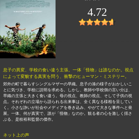
4.72
息子の異変、学校の食い違う主張。一体「怪物」は誰なのか。視点
によって変貌する真実を問う、衝撃のヒューマン・ミステリー。
郊外の町で暮らすシングルマザーの早織。息子の湊の様子がおかしいこ
とに気づき、学校に説明を求める。しかし、教師や学校側の言い分は、
早織の主張と大きく食い違う。母の視点、教師の視点、そして子供の視
点。それぞれの立場から語られる出来事は、全く異なる様相を呈してい
く。小さな諍いが社会やメディアを巻き込み、やがて大きな事件へと発
展。一体、何が真実で、誰が「怪物」なのか。観る者の心を激しく揺さ
ぶる、是枝裕和監督の傑作。
ネット上の声