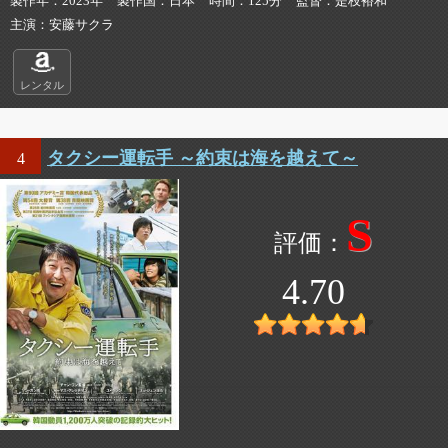
製作年
2023年
製作国
日本
時間
125分
監督
是枝裕和
主演
安藤サクラ
レンタル
タクシー運転手 ～約束は海を越えて～
4
S
4.70