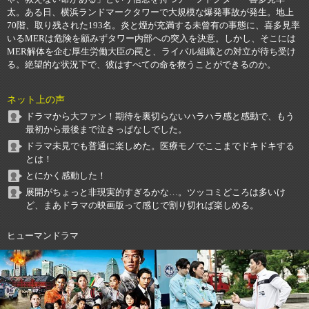
太。ある日、横浜ランドマークタワーで大規模な爆発事故が発生。地上
70階、取り残された193名。炎と煙が充満する未曾有の事態に、喜多見率
いるMERは危険を顧みずタワー内部への突入を決意。しかし、そこには
MER解体を企む厚生労働大臣の罠と、ライバル組織との対立が待ち受け
る。絶望的な状況下で、彼はすべての命を救うことができるのか。
ネット上の声
ドラマから大ファン！期待を裏切らないハラハラ感と感動で、もう
最初から最後まで泣きっぱなしでした。
ドラマ未見でも普通に楽しめた。医療モノでここまでドキドキする
とは！
とにかく感動した！
展開がちょっと非現実的すぎるかな…。ツッコミどころは多いけ
ど、まあドラマの映画版って感じで割り切れば楽しめる。
ヒューマンドラマ