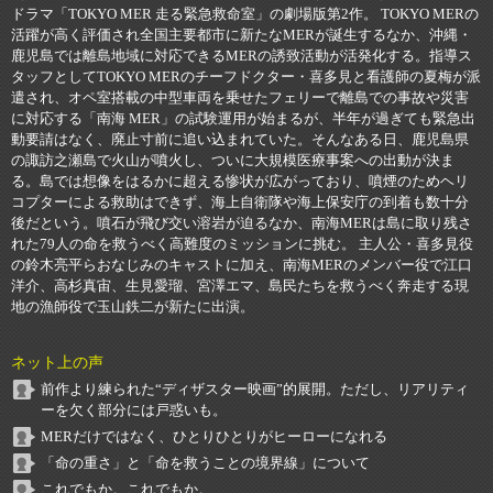
ドラマ「TOKYO MER 走る緊急救命室」の劇場版第2作。 TOKYO MERの
活躍が高く評価され全国主要都市に新たなMERが誕生するなか、沖縄・
鹿児島では離島地域に対応できるMERの誘致活動が活発化する。指導ス
タッフとしてTOKYO MERのチーフドクター・喜多見と看護師の夏梅が派
遣され、オペ室搭載の中型車両を乗せたフェリーで離島での事故や災害
に対応する「南海 MER」の試験運用が始まるが、半年が過ぎても緊急出
動要請はなく、廃止寸前に追い込まれていた。そんなある日、鹿児島県
の諏訪之瀬島で火山が噴火し、ついに大規模医療事案への出動が決ま
る。島では想像をはるかに超える惨状が広がっており、噴煙のためヘリ
コプターによる救助はできず、海上自衛隊や海上保安庁の到着も数十分
後だという。噴石が飛び交い溶岩が迫るなか、南海MERは島に取り残さ
れた79人の命を救うべく高難度のミッションに挑む。 主人公・喜多見役
の鈴木亮平らおなじみのキャストに加え、南海MERのメンバー役で江口
洋介、高杉真宙、生見愛瑠、宮澤エマ、島民たちを救うべく奔走する現
地の漁師役で玉山鉄二が新たに出演。
ネット上の声
前作より練られた“ディザスター映画”的展開。ただし、リアリティ
ーを欠く部分には戸惑いも。
MERだけではなく、ひとりひとりがヒーローになれる
「命の重さ」と「命を救うことの境界線」について
これでもか。これでもか。