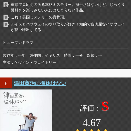
重厚で見応えのある本格ミステリー。派手さはないけど、じっくり
謎解きを楽しみたい人にはたまらない作品。
これぞ英国ミステリーの真骨頂。
ルイスとハサウェイのやり取りが好き！知的で皮肉屋なハサウェイ
が良い味出してる。
ヒューマンドラマ
製作年
---年
製作国
イギリス
時間
---分
監督
---
主演
ケヴィン・ウェイトリー
津田寛治に撮休はない
6
S
4.67