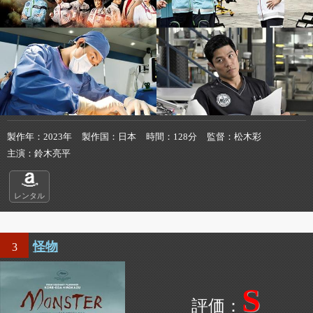
製作年
2023年
製作国
日本
時間
128分
監督
松木彩
主演
鈴木亮平
レンタル
怪物
3
S