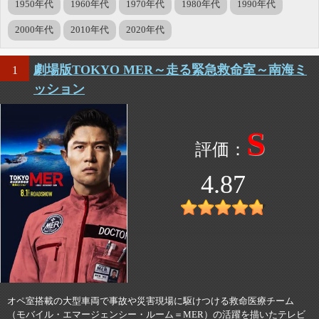
1950年代
1960年代
1970年代
1980年代
1990年代
2000年代
2010年代
2020年代
劇場版TOKYO MER～走る緊急救命室～南海ミ
1
ッション
S
4.87
オペ室搭載の大型車両で事故や災害現場に駆けつける救命医療チーム
（モバイル・エマージェンシー・ルーム＝MER）の活躍を描いたテレビ