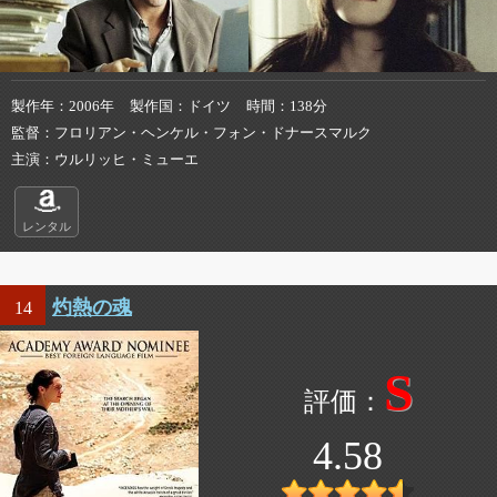
製作年
2006年
製作国
ドイツ
時間
138分
監督
フロリアン・ヘンケル・フォン・ドナースマルク
主演
ウルリッヒ・ミューエ
レンタル
灼熱の魂
14
S
4.58