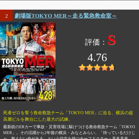
劇場版TOKYO MER～走る緊急救命室～
2
S
4.76
死者ゼロを誓う救命救急チーム「TOKYO MER」に迫る、横浜の超
高層ビルを舞台にした最大の試練。
最新鋭のERカーで事故・災害現場に駆けつける救命救急チーム「TOKYO
MER」。その活躍から2年後の横浜・みなとみらい。「待っているだけじ
ゃ、救えない命がある」という信念を持つチーフドクター・喜多見幸