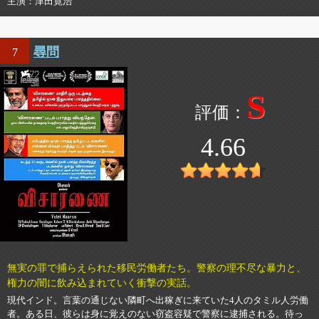
主演
津田寛治
尋問
7
S
4.66
無実の罪で捕らえられた移民労働者たち。警察の理不尽な暴力と、
権力の闇に飲み込まれていく衝撃の実話。
現代インド。言葉の通じない隣町へ出稼ぎに来ていた4人のタミル人労働
者。ある日、彼らは身に覚えのない窃盗容疑で警察に逮捕される。待っ