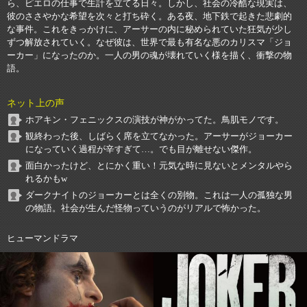
ら、ピエロの仕事で生計を立てる日々。しかし、社会の冷酷な現実は、
彼のささやかな希望を次々と打ち砕く。ある夜、地下鉄で起きた悲劇的
な事件。これをきっかけに、アーサーの内に秘められていた狂気が少し
ずつ解放されていく。なぜ彼は、世界で最も有名な悪のカリスマ「ジョ
ーカー」になったのか。一人の男の魂が壊れていく様を描く、衝撃の物
語。
ネット上の声
ホアキン・フェニックスの演技が神がかってた。鳥肌モノです。
観終わった後、しばらく席を立てなかった。アーサーがジョーカー
になっていく過程が辛すぎて…。でも目が離せない傑作。
面白かったけど、とにかく重い！元気な時に見ないとメンタルやら
れるかもw
ダークナイトのジョーカーとは全くの別物。これは一人の孤独な男
の物語。社会が生んだ怪物っていうのがリアルで怖かった。
ヒューマンドラマ