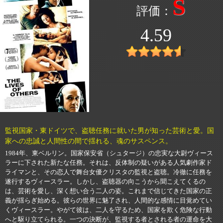
S
4.59
監視国家・東ドイツで、盗聴任務に就いた男が知った芸術と愛。国
家への忠誠と人間性の間で揺れる、魂のサスペンス。
1984年、東ベルリン。国家保安省（シュタージ）の忠実な大尉ヴィース
ラーに下された新たな任務。それは、反体制の疑いがある人気劇作家ド
ライマンと、その恋人で舞台女優クリスタの監視と盗聴。冷徹に任務を
遂行するヴィースラー。しかし、盗聴器の向こうから聞こえてくるの
は、芸術を愛し、深く想い合う二人の姿。これまで信じてきた国家の正
義が揺らぎ始める。彼らの世界に魅了され、人間的な感情に目覚めてい
くヴィースラー。やがて彼は、二人を守るため、国家を欺く危険な行動
へと駆り立てられる。一つの決断が、監視する者とされる者の運命を大