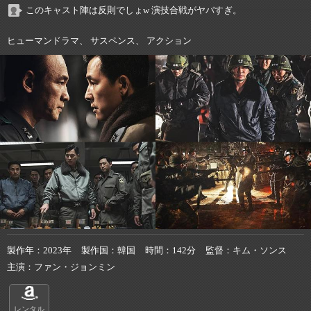
このキャスト陣は反則でしょw 演技合戦がヤバすぎ。
ヒューマンドラマ、 サスペンス、 アクション
製作年
2023年
製作国
韓国
時間
142分
監督
キム・ソンス
主演
ファン・ジョンミン
レンタル