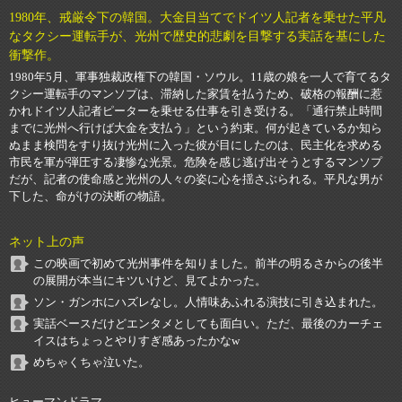
1980年、戒厳令下の韓国。大金目当てでドイツ人記者を乗せた平凡
なタクシー運転手が、光州で歴史的悲劇を目撃する実話を基にした
衝撃作。
1980年5月、軍事独裁政権下の韓国・ソウル。11歳の娘を一人で育てるタ
クシー運転手のマンソプは、滞納した家賃を払うため、破格の報酬に惹
かれドイツ人記者ピーターを乗せる仕事を引き受ける。「通行禁止時間
までに光州へ行けば大金を支払う」という約束。何が起きているか知ら
ぬまま検問をすり抜け光州に入った彼が目にしたのは、民主化を求める
市民を軍が弾圧する凄惨な光景。危険を感じ逃げ出そうとするマンソプ
だが、記者の使命感と光州の人々の姿に心を揺さぶられる。平凡な男が
下した、命がけの決断の物語。
ネット上の声
この映画で初めて光州事件を知りました。前半の明るさからの後半
の展開が本当にキツいけど、見てよかった。
ソン・ガンホにハズレなし。人情味あふれる演技に引き込まれた。
実話ベースだけどエンタメとしても面白い。ただ、最後のカーチェ
イスはちょっとやりすぎ感あったかなw
めちゃくちゃ泣いた。
ヒューマンドラマ