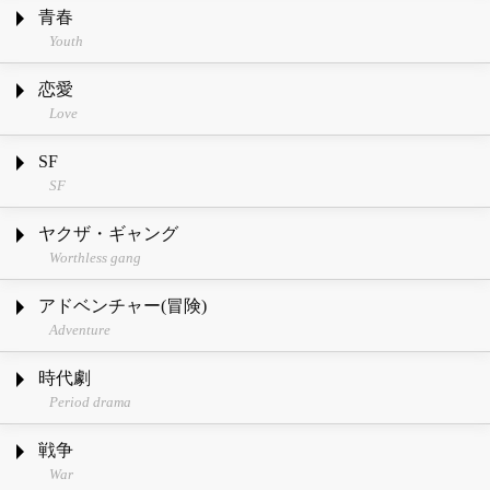
青春
Youth
恋愛
Love
SF
SF
ヤクザ・ギャング
Worthless gang
アドベンチャー(冒険)
Adventure
時代劇
Period drama
戦争
War