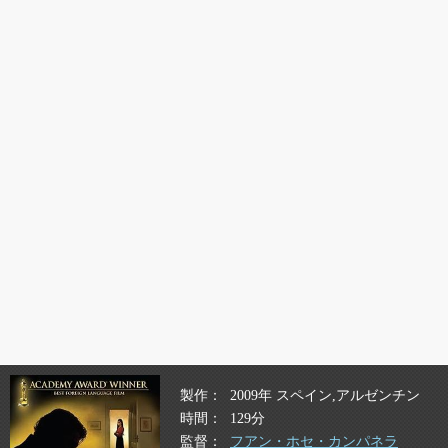
製作
2009年 スペイン,アルゼンチン
時間
129分
監督
フアン・ホセ・カンパネラ