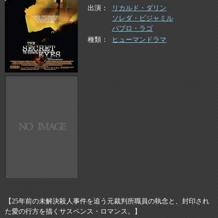
出演
リカルド・ダリン
ソレダ・ビジャミル
パブロ・ラゴ
種類
ヒューマンドラマ
【25年前の未解決殺人事件を追う元裁判所職員の執念と、封印され
た愛の行方を描くサスペンス・ロマンス。】