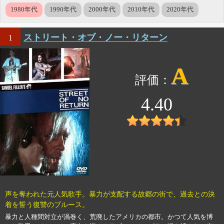
1980年代
1990年代
2000年代
2010年代
2020年代
ストリート・オブ・ノー・リターン
1
A
4.40
声を奪われた元人気歌手。暴力が支配する故郷の街で、過去との決
着を誓う復讐のブルース。
暴力と人種間対立が渦巻く、荒廃したアメリカの都市。かつて人気を博