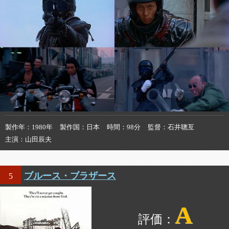
製作年
1980年
製作国
日本
時間
98分
監督
石井聰亙
主演
山田辰夫
ブルース・ブラザース
5
A