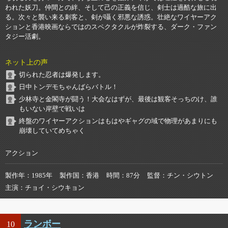
われた妖刀。仲間との絆、そして己の正義を信じ、剣士は過酷な旅に出
る。次々と襲い来る刺客と、剣が囁く邪悪な誘惑。壮絶なワイヤーアク
ションと香港映画ならではのスペクタクルが炸裂する、ダーク・ファン
タジー活劇。
ネット上の声
切られた忍者は爆発します。
日中トンデモちゃんばらバトル！
少林寺と金閣寺が闘う！大会なはずが、最後は観客そっちのけ、誰
もいない岸壁で戦いは
終盤のワイヤーアクションはもはやギャグの域で物理があまりにも
崩壊していてめちゃく
アクション
製作年
1985年
製作国
香港
時間
87分
監督
チン・シウトン
主演
チョイ・シウキョン
ランボー
10