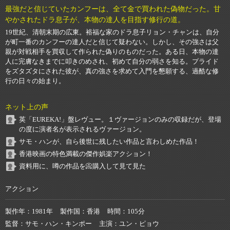
最強だと信じていたカンフーは、全て金で買われた偽物だった。甘
やかされたドラ息子が、本物の達人を目指す修行の道。
19世紀、清朝末期の広東。裕福な家のドラ息子リョン・チャンは、自分
が町一番のカンフーの達人だと信じて疑わない。しかし、その強さは父
親が対戦相手を買収して作られた偽りのものだった。ある日、本物の達
人に完膚なきまでに叩きのめされ、初めて自分の弱さを知る。プライド
をズタズタにされた彼が、真の強さを求めて入門を懇願する、過酷な修
行の日々の始まり。
ネット上の声
英「EUREKA!」盤レヴュー。１ヴァージョンのみの収録だが、登場
の度に演者名が表示されるヴァージョン。
サモ・ハンが、自ら後世に残したい作品と言わしめた作品！
香港映画の特色満載の傑作娯楽アクション！
資料用に、噂の作品を📀購入して見て見た
アクション
製作年
1981年
製作国
香港
時間
105分
監督
サモ・ハン・キンポー
主演
ユン・ピョウ