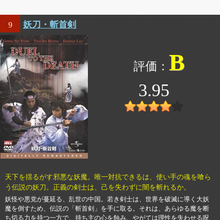
妖刀・斬首剣
9
B
3.95
天下を揺るがす邪悪な妖魔。唯一対抗できるは、使い手の魂を喰ら
う伝説の妖刀。正義の剣士は、己を失わずに闇を斬れるか。
妖怪や悪党が蔓延る、乱世の中国。若き剣士は、世界を破滅に導く大妖
魔を倒すため、伝説の「斬首剣」を手に取る。それは、あらゆる魔を断
ち切る力を持つ一方で、持ち主の心を蝕み、やがては理性を失わせる呪