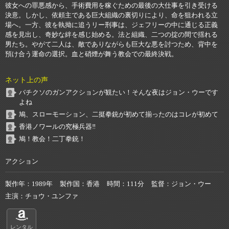
彼女への罪悪感から、手術費用を稼ぐための最後の大仕事を引き受ける
決意。しかし、依頼主である巨大組織の裏切りにより、命を狙われる立
場へ。一方、彼を執拗に追うリー刑事は、ジェフリーの中に通じる正義
感を見出し、奇妙な絆を感じ始める。法と組織、二つの掟の間で揺れる
男たち。やがて二人は、敵でありながらも巨大な悪を討つため、背中を
預け合う運命の選択。血と硝煙が舞う教会での最終決戦。
ネット上の声
バチクソのガンアクションが観たい！そんな夜はジョン・ウーです
よね
鳩、スローモーション、二挺拳銃が初めて揃ったのはコレが初めて
香港ノワールの究極兵器‼️
鳩！教会！二丁拳銃！
アクション
製作年
1989年
製作国
香港
時間
111分
監督
ジョン・ウー
主演
チョウ・ユンファ
レンタル