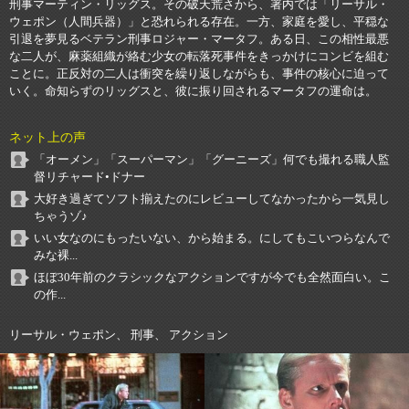
刑事マーティン・リッグス。その破天荒さから、署内では「リーサル・
ウェポン（人間兵器）」と恐れられる存在。一方、家庭を愛し、平穏な
引退を夢見るベテラン刑事ロジャー・マータフ。ある日、この相性最悪
な二人が、麻薬組織が絡む少女の転落死事件をきっかけにコンビを組む
ことに。正反対の二人は衝突を繰り返しながらも、事件の核心に迫って
いく。命知らずのリッグスと、彼に振り回されるマータフの運命は。
ネット上の声
「オーメン」「スーパーマン」「グーニーズ」何でも撮れる職人監
督リチャード•ドナー
大好き過ぎてソフト揃えたのにレビューしてなかったから一気見し
ちゃうゾ♪
いい女なのにもったいない、から始まる。にしてもこいつらなんで
みな裸...
ほぼ30年前のクラシックなアクションですが今でも全然面白い。こ
の作...
リーサル・ウェポン、 刑事、 アクション