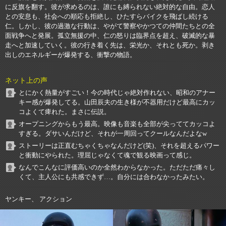
に反旗を翻す。彼が求めるのは、誰にも縛られない絶対的な自由。恋人
との安息も、社会への順応も拒絶し、ひたすらバイクを飛ばし続ける
仁。しかし、彼の過激な行動は、やがて警察やかつての仲間たちとの全
面戦争へと発展。孤立無援の中、仁の怒りは臨界点を超え、破滅的な暴
走へと加速していく。彼の行き着く先は、栄光か、それとも死か。剥き
出しのエネルギーが爆発する、衝撃の物語。
ネット上の声
とにかく熱量がすごい！今の時代じゃ絶対作れない、昭和のアナー
キー感が爆発してる。山田辰夫の生き様が不器用だけど最高にカッ
コよくて痺れた。まさに伝説。
オープニングからもう最高。映像も音楽も全部が尖っててカッコよ
すぎる。ダサいんだけど、それが一周回ってクールなんだよなw
ストーリーは正直むちゃくちゃなんだけど(笑)、それを超えるパワー
と衝動にやられた。理屈じゃなくて魂で観る映画って感じ。
なんでこんなに評価高いのか全然わからなかった。ただただ痛々し
くて、主人公にも共感できず…。自分には合わなかったみたい。
ヤンキー、 アクション