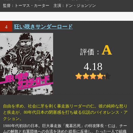
監督
トーマス・カーター
主演
ドン・ジョンソン
狂い咲きサンダーロード
4
A
4.18
自由を求め、社会に牙を剥く暴走族リーダーの仁。彼の純粋な怒り
と疾走が、80年代日本の閉塞感を打ち破る伝説のバイオレンス・ア
クション。
1980年代初頭の日本。巨大暴走族「魔墓呂死」の特攻隊長・仁は、チー
ムの解散と右翼団体への合流を決めた総長に反発し、たった一人で組織