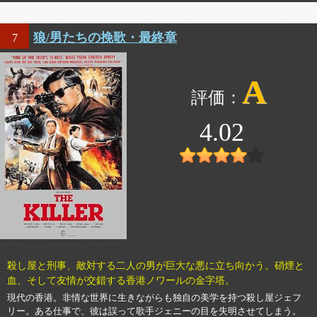
狼/男たちの挽歌・最終章
7
A
4.02
殺し屋と刑事、敵対する二人の男が巨大な悪に立ち向かう。硝煙と
血、そして友情が交錯する香港ノワールの金字塔。
現代の香港。非情な世界に生きながらも独自の美学を持つ殺し屋ジェフ
リー。ある仕事で、彼は誤って歌手ジェニーの目を失明させてしまう。