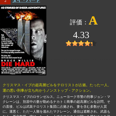
ダイ・ハード
2
A
4.33
クリスマス・イブの超高層ビルをテロリストが占拠。たった一人、
運の悪い刑事が立ち向かうノンストップ・アクション。
クリスマス・イブのロサンゼルス。ニューヨーク市警の刑事ジョン・マ
クレーンは、別居中の妻が勤めるナカトミ商事の超高層ビルを訪問。そ
の直後、ビルは武装テロリスト集団に占拠され、妻を含む多数が人質
に。運悪く、ただ一人難を逃れたマクレーン。通信は遮断され、武器も