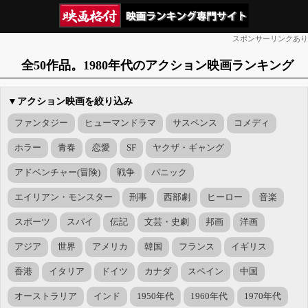
スポンサーリンクあり
全50作品。1980年代のアクション映画ランキング
▼アクション映画を絞り込み
ファンタジー
ヒューマンドラマ
サスペンス
コメディ
ホラー
青春
恋愛
SF
ヤクザ・ギャング
アドベンチャー(冒険)
戦争
パニック
エイリアン・モンスター
刑事
西部劇
ヒーロー
音楽
スポーツ
スパイ
伝記
文芸・史劇
邦画
洋画
アジア
世界
アメリカ
韓国
フランス
イギリス
香港
イタリア
ドイツ
カナダ
スペイン
中国
オーストラリア
インド
1950年代
1960年代
1970年代