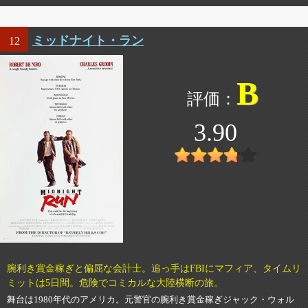
ミッドナイト・ラン
12
B
3.90
腕利き賞金稼ぎと偏屈な会計士。追っ手はFBIにマフィア、タイムリ
ミットは5日間。危険でコミカルな大陸横断の旅。
舞台は1980年代のアメリカ。元警官の腕利き賞金稼ぎジャック・ウォル