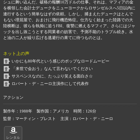
シュに舞い込んだ、破格の報酬10万ドルの仕事。それは、マフィアの金
を横領した会計士デュークをニューヨークからロサンゼルスへ5日以内に
連行するという簡単なはずの依頼。しかし、捕まえたデュークはとんで
もない理屈屋で、おまけに飛行機恐怖症。仕方なく始まった陸路での大
陸横断は、彼らを執拗に追うFBI、復讐に燃えるマフィア、さらにはジャ
ックを出し抜こうとする同業者の妨害で、予測不能のトラブル続き。水
と油の二人が繰り広げる逃避行の果てに待つものとは。
ネット上の声
いかにも80年代という感じのポップなロードムービー
「来世で会おう」なんて言わないでください
サスペンスなのに、たっぷり笑える面白さ☆
ロバート・デ・ニーロ主演作にして代表作
アクション
製作年
1988年
製作国
アメリカ
時間
126分
監督
マーティン・ブレスト
主演
ロバート・デ・ニーロ
レンタル