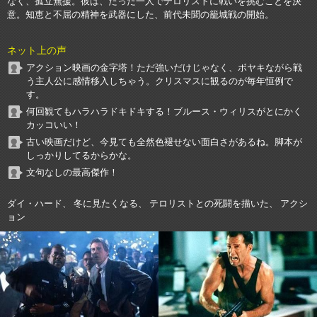
なく、孤立無援。彼は、たった一人でテロリストに戦いを挑むことを決
意。知恵と不屈の精神を武器にした、前代未聞の籠城戦の開始。
ネット上の声
アクション映画の金字塔！ただ強いだけじゃなく、ボヤキながら戦
う主人公に感情移入しちゃう。クリスマスに観るのが毎年恒例で
す。
何回観てもハラハラドキドキする！ブルース・ウィリスがとにかく
カッコいい！
古い映画だけど、今見ても全然色褪せない面白さがあるね。脚本が
しっかりしてるからかな。
文句なしの最高傑作！
ダイ・ハード、 冬に見たくなる、 テロリストとの死闘を描いた、 アクシ
ョン