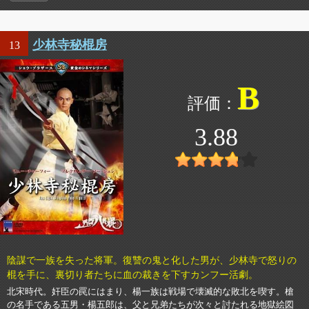
少林寺秘棍房
13
B
3.88
陰謀で一族を失った将軍。復讐の鬼と化した男が、少林寺で怒りの
棍を手に、裏切り者たちに血の裁きを下すカンフー活劇。
北宋時代。奸臣の罠にはまり、楊一族は戦場で壊滅的な敗北を喫す。槍
の名手である五男・楊五郎は、父と兄弟たちが次々と討たれる地獄絵図