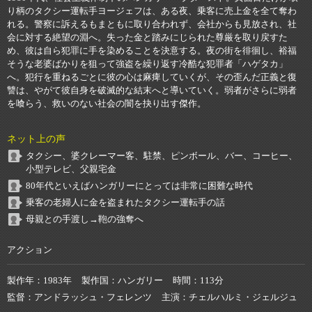
り柄のタクシー運転手ヨージェフは、ある夜、乗客に売上金を全て奪わ
れる。警察に訴えるもまともに取り合われず、会社からも見放され、社
会に対する絶望の淵へ。失った金と踏みにじられた尊厳を取り戻すた
め、彼は自ら犯罪に手を染めることを決意する。夜の街を徘徊し、裕福
そうな老婆ばかりを狙って強盗を繰り返す冷酷な犯罪者「ハゲタカ」
へ。犯行を重ねるごとに彼の心は麻痺していくが、その歪んだ正義と復
讐は、やがて彼自身を破滅的な結末へと導いていく。弱者がさらに弱者
を喰らう、救いのない社会の闇を抉り出す傑作。
ネット上の声
タクシー、婆クレーマー客、駐禁、ピンボール、バー、コーヒー、
小型テレビ、父親宅金
80年代といえばハンガリーにとっては非常に困難な時代
乗客の老婦人に金を盗まれたタクシー運転手の話
母親との手渡し→鞄の強奪へ
アクション
製作年
1983年
製作国
ハンガリー
時間
113分
監督
アンドラッシュ・フェレンツ
主演
チェルハルミ・ジェルジュ