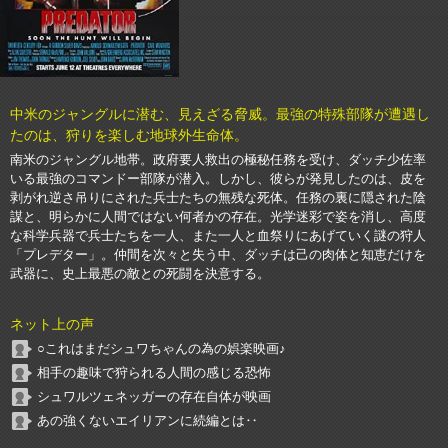
中米のジャングルに潜む、見えざる脅威。最強の特殊部隊が遭遇し
たのは、狩りを楽しむ地球外生命体。
南米のジャングル地帯。政府要人救出の極秘任務を受け、ダッチ少佐率
いる最強のコマンドー部隊が潜入。しかし、彼らが発見したのは、皮を
剥がれ逆さ吊りにされた兵士たちの無残な死体。任務の裏に隠された陰
謀と、明らかに人間ではない何者かの存在。光学迷彩で姿を消し、高度
な科学兵器で兵士たちを一人、また一人と血祭りにあげていく謎の狩人
「プレデター」。仲間を次々と失う中、ダッチは己の肉体と知恵だけを
武器に、史上最悪の敵との死闘を決意する。
ネット上の声
○これはまだシュワちゃんの為の娯楽映画♪
相手の趣味で狩られる人間の感じる恐怖
シュワルツェネッガーの存在自体が映画
あの強くないエイリアンに続編とは‥