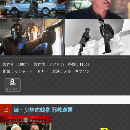
製作年
1987年
製作国
アメリカ
時間
110分
監督
リチャード・ドナー
主演
メル・ギブソン
レンタル
続・少林虎鶴拳 邪教逆襲
15