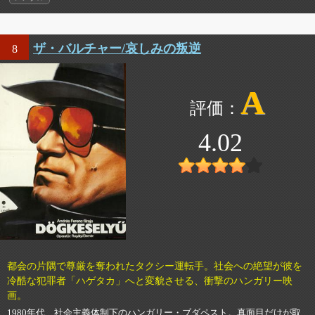
ザ・バルチャー/哀しみの叛逆
8
A
4.02
都会の片隅で尊厳を奪われたタクシー運転手。社会への絶望が彼を
冷酷な犯罪者「ハゲタカ」へと変貌させる、衝撃のハンガリー映
画。
1980年代、社会主義体制下のハンガリー・ブダペスト。真面目だけが取