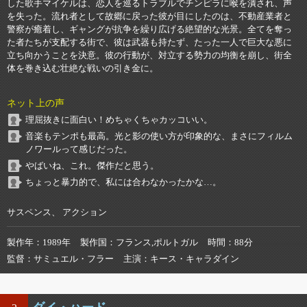
した歌手マイケルは、恋人を巡るトラブルでチンピラに喉を潰され、声
を失った。流れ者として故郷に戻った彼が目にしたのは、不動産業者と
警察が癒着し、ギャングが抗争を繰り広げる絶望的な光景。全てを奪っ
た者たちが支配する街で、彼は武器も持たず、たった一人で巨大な悪に
立ち向かうことを決意。彼の行動が、対立する勢力の均衡を崩し、街全
体を巻き込む壮絶な戦いの引き金に。
ネット上の声
理屈抜きに面白い！めちゃくちゃカッコいい。
音楽もテンポも最高。光と影の使い方が印象的な、まさにフィルム
ノワールって感じだった。
やばいね、これ。傑作だと思う。
ちょっと暴力的で、私には合わなかったかな…。
サスペンス、 アクション
製作年
1989年
製作国
フランス,ポルトガル
時間
88分
監督
サミュエル・フラー
主演
キース・キャラダイン