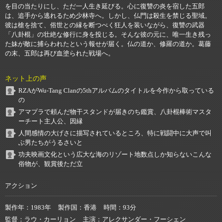
を目の当たりにし、ただ一人生き延びる。心に復讐の炎を宿した五郎
は、追手から逃れるため少林寺へ。しかし、仏門は殺生を禁じる聖域。
彼は槍を捨て、俗世との縁を断つべく狂人を装いながら、復讐の武器
「八卦棍」の壮絶な修行に身を投じる。そんな彼の元に、唯一生き残っ
た妹が敵に捕らわれたという報せが届く。仏の道か、修羅の道か。葛藤
の末、五郎は再び血塗られた戦場へ。
ネット上の声
RZAがWu-Tang Clanの5thアルバムのタイトルを今作から取っている
の
アマプラで頼んだ物干スタンドが届きのち鑑賞、八卦棍棒術マスタ
ーチート主人公、因縁
人間感情の大げさに描写されているところ、特に戦闘中に大声で叫
ぶ男たちがうるさいと
功夫映画文化という広大な海のリゾート地数点しか知らないこんな
俗物が、観賞後ただ立
アクション
製作年
1983年
製作国
香港
時間
93分
監督
ラウ・カーリョン
主演
アレクサンダー・フーシェン