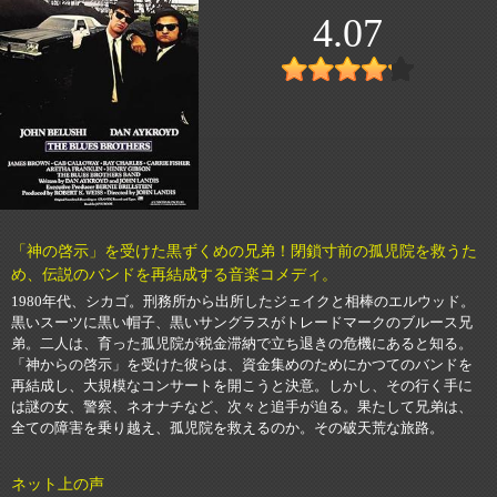
4.07
「神の啓示」を受けた黒ずくめの兄弟！閉鎖寸前の孤児院を救うた
め、伝説のバンドを再結成する音楽コメディ。
1980年代、シカゴ。刑務所から出所したジェイクと相棒のエルウッド。
黒いスーツに黒い帽子、黒いサングラスがトレードマークのブルース兄
弟。二人は、育った孤児院が税金滞納で立ち退きの危機にあると知る。
「神からの啓示」を受けた彼らは、資金集めのためにかつてのバンドを
再結成し、大規模なコンサートを開こうと決意。しかし、その行く手に
は謎の女、警察、ネオナチなど、次々と追手が迫る。果たして兄弟は、
全ての障害を乗り越え、孤児院を救えるのか。その破天荒な旅路。
ネット上の声