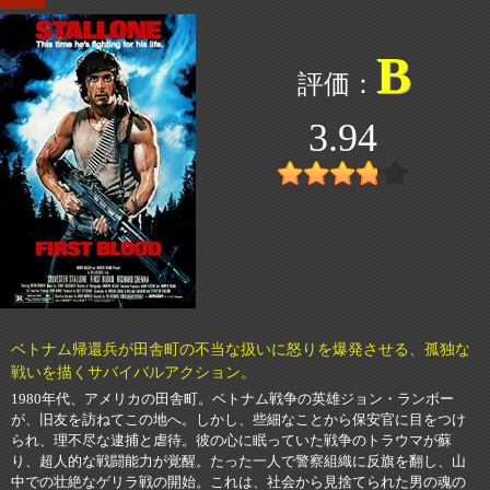
B
3.94
ベトナム帰還兵が田舎町の不当な扱いに怒りを爆発させる、孤独な
戦いを描くサバイバルアクション。
1980年代、アメリカの田舎町。ベトナム戦争の英雄ジョン・ランボー
が、旧友を訪ねてこの地へ。しかし、些細なことから保安官に目をつけ
られ、理不尽な逮捕と虐待。彼の心に眠っていた戦争のトラウマが蘇
り、超人的な戦闘能力が覚醒。たった一人で警察組織に反旗を翻し、山
中での壮絶なゲリラ戦の開始。これは、社会から見捨てられた男の魂の