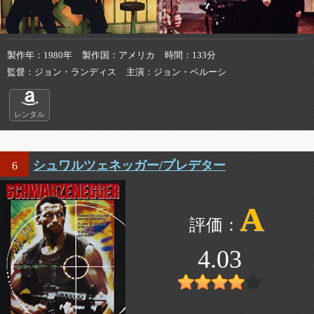
製作年
1980年
製作国
アメリカ
時間
133分
監督
ジョン・ランディス
主演
ジョン・ベルーシ
レンタル
シュワルツェネッガー/プレデター
6
A
4.03