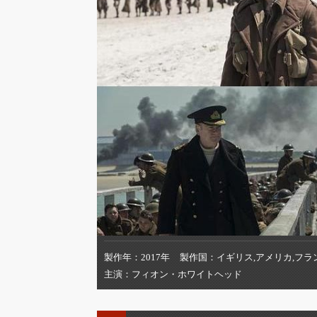
製作年
2017年
製作国
イギリス,アメリカ,フラ
主演
フィオン・ホワイトヘッド