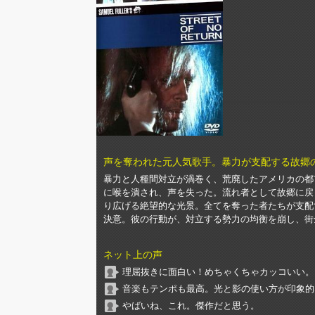
声を奪われた元人気歌手。暴力が支配する故郷
暴力と人種間対立が渦巻く、荒廃したアメリカの都
に喉を潰され、声を失った。流れ者として故郷に戻
り広げる絶望的な光景。全てを奪った者たちが支配
決意。彼の行動が、対立する勢力の均衡を崩し、街
ネット上の声
理屈抜きに面白い！めちゃくちゃカッコいい。
音楽もテンポも最高。光と影の使い方が印象的
やばいね、これ。傑作だと思う。