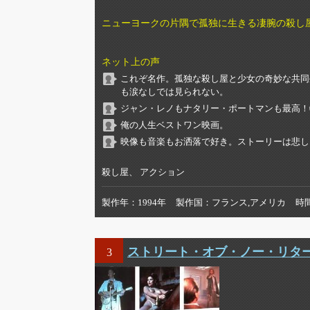
ニューヨークの片隅で孤独に生きる凄腕の殺し
ネット上の声
これぞ名作。孤独な殺し屋と少女の奇妙な共同
も涙なしでは見られない。
ジャン・レノもナタリー・ポートマンも最高！
俺の人生ベストワン映画。
映像も音楽もお洒落で好き。ストーリーは悲し
殺し屋、 アクション
製作年
1994年
製作国
フランス,アメリカ
時
ストリート・オブ・ノー・リタ
3