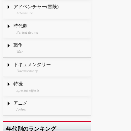
アドベンチャー(冒険)
Adventure
時代劇
Period drama
戦争
War
ドキュメンタリー
Documentary
特撮
Special effects
アニメ
Anime
年代別のランキング