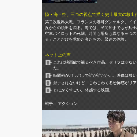
陸・海・空、三つの視点で描く史上最大の救出
第二次世界大戦、フランスの港町ダンケルク。ドイ
況からの脱出を図る。海では、民間船までもが兵士
空軍パイロットの死闘。時間も場所も異なる三つの
る」ことだけを求めた者たちの、緊迫の体験。
ネット上の声
これは映画館で観るべき作品。セリフは少ない
た。
時間軸がバラバラで誰が誰だか…。映像は凄い
派手さはないけど、じわじわくる恐怖感がリア
とにかくすごい。体感する映画。
戦争、 アクション