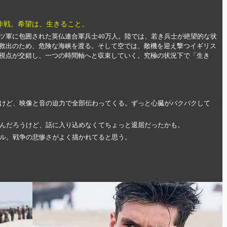
作戦。希望は、生きること。
ツ軍に包囲された英仏連合軍兵士40万人。陸では、若き兵士が絶望的な状
救出のため、危険な海峡を渡る。そして空では、敵機を迎え撃つイギリス
視点が交錯し、一つの時間軸へと収束していく。究極の状況下で「生き
けど、映像と音の迫力で全部伝わってくる。ずっと心臓がバクバクして
んだろうけど、話に入り込めなくてちょっと退屈だったかも。
ル。戦争の悲惨さがよく描かれてると思う。