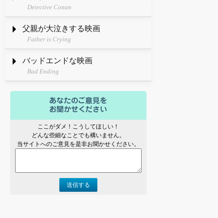
Detective Conan
父親が大泣きする映画
Father is Crying
バッドエンドな映画
Bad Ending
ここがダメ！こうしてほしい！
どんな些細なことでも構いません。
当サイトへのご意見を是非お聞かせください。
送信する