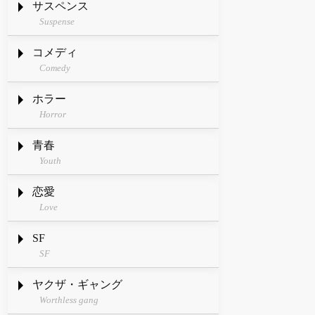
サスペンス
Suspense
コメディ
Comedy
ホラー
Horror
青春
Youth
恋愛
Love
SF
SF
ヤクザ・ギャング
Worthless gang