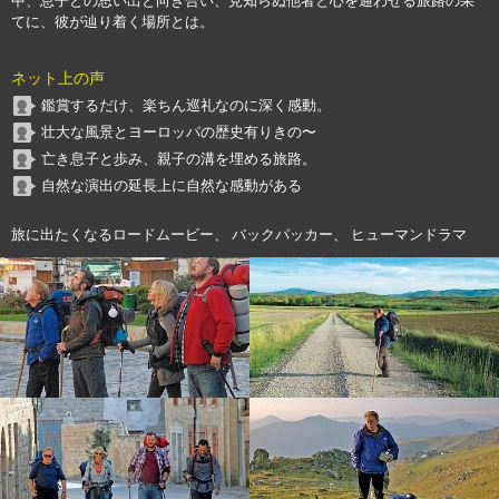
中、息子との思い出と向き合い、見知らぬ他者と心を通わせる旅路の果
てに、彼が辿り着く場所とは。
ネット上の声
鑑賞するだけ、楽ちん巡礼なのに深く感動。
壮大な風景とヨーロッパの歴史有りきの〜
亡き息子と歩み、親子の溝を埋める旅路。
自然な演出の延長上に自然な感動がある
旅に出たくなるロードムービー、 バックパッカー、 ヒューマンドラマ