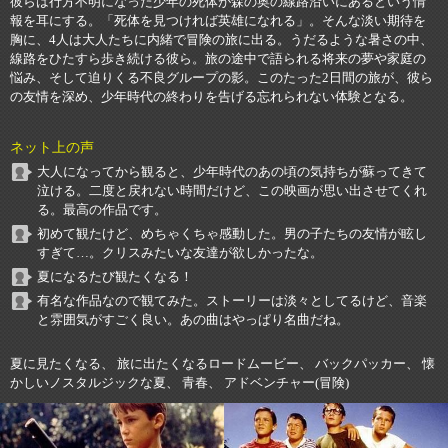
彼らは行方不明になった少年の死体が森の奥の線路沿いにあるという情
報を耳にする。「死体を見つければ英雄になれる」。そんな淡い期待を
胸に、4人は大人たちに内緒で冒険の旅に出る。うだるような暑さの中、
線路をひたすら歩き続ける彼ら。旅の途中で語られる将来の夢や家庭の
悩み、そして迫りくる不良グループの影。このたった2日間の旅が、彼ら
の友情を深め、少年時代の終わりを告げる忘れられない体験となる。
ネット上の声
大人になってから観ると、少年時代のあの頃の気持ちが蘇ってきて
泣ける。二度と戻れない時間だけど、この映画が思い出させてくれ
る。最高の作品です。
初めて観たけど、めちゃくちゃ感動した。男の子たちの友情が眩し
すぎて…。クリスみたいな友達が欲しかったな。
夏になるたび観たくなる！
有名な作品なので観てみた。ストーリーは淡々としてるけど、音楽
と雰囲気がすごく良い。あの曲はやっぱり名曲だね。
夏に見たくなる、 旅に出たくなるロードムービー、 バックパッカー、 懐
かしいノスタルジックな夏、 青春、 アドベンチャー(冒険)