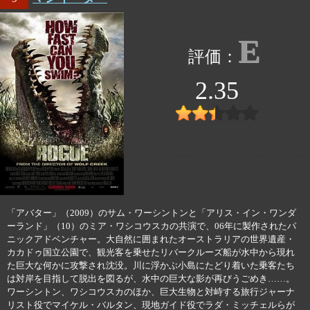
E
2.35
「アバター」（2009）のサム・ワーシントンと「アリス・イン・ワンダ
ーランド」（10）のミア・ワシコウスカの共演で、06年に製作されたパ
ニックアドベンチャー。大自然に囲まれたオーストラリアの世界遺産・
カカドゥ国立公園で、観光客を乗せたリバークルーズ船が水中から現れ
た巨大な何かに攻撃され沈没。川に浮かぶ小島にたどり着いた乗客たち
は対岸を目指して脱出を図るが、水中の巨大な影が再びうごめき……。
ワーシントン、ワシコウスカのほか、巨大生物と対峙する旅行ジャーナ
リスト役でマイケル・バルタン、現地ガイド役でラダ・ミッチェルらが