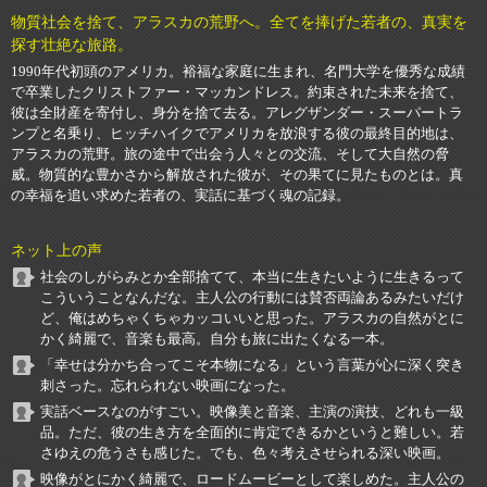
物質社会を捨て、アラスカの荒野へ。全てを捧げた若者の、真実を
探す壮絶な旅路。
1990年代初頭のアメリカ。裕福な家庭に生まれ、名門大学を優秀な成績
で卒業したクリストファー・マッカンドレス。約束された未来を捨て、
彼は全財産を寄付し、身分を捨て去る。アレグザンダー・スーパートラ
ンプと名乗り、ヒッチハイクでアメリカを放浪する彼の最終目的地は、
アラスカの荒野。旅の途中で出会う人々との交流、そして大自然の脅
威。物質的な豊かさから解放された彼が、その果てに見たものとは。真
の幸福を追い求めた若者の、実話に基づく魂の記録。
ネット上の声
社会のしがらみとか全部捨てて、本当に生きたいように生きるって
こういうことなんだな。主人公の行動には賛否両論あるみたいだけ
ど、俺はめちゃくちゃカッコいいと思った。アラスカの自然がとに
かく綺麗で、音楽も最高。自分も旅に出たくなる一本。
「幸せは分かち合ってこそ本物になる」という言葉が心に深く突き
刺さった。忘れられない映画になった。
実話ベースなのがすごい。映像美と音楽、主演の演技、どれも一級
品。ただ、彼の生き方を全面的に肯定できるかというと難しい。若
さゆえの危うさも感じた。でも、色々考えさせられる深い映画。
映像がとにかく綺麗で、ロードムービーとして楽しめた。主人公の