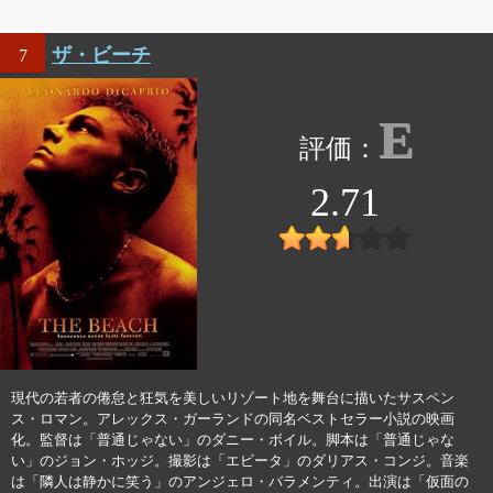
ザ・ビーチ
7
E
2.71
現代の若者の倦怠と狂気を美しいリゾート地を舞台に描いたサスペン
ス・ロマン。アレックス・ガーランドの同名ベストセラー小説の映画
化。監督は「普通じゃない」のダニー・ボイル。脚本は「普通じゃな
い」のジョン・ホッジ。撮影は「エビータ」のダリアス・コンジ。音楽
は「隣人は静かに笑う」のアンジェロ・バラメンティ。出演は「仮面の