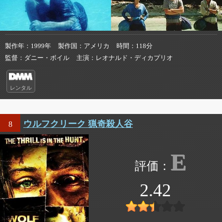
製作年
1999年
製作国
アメリカ
時間
118分
監督
ダニー・ボイル
主演
レオナルド・ディカプリオ
レンタル
ウルフクリーク 猟奇殺人谷
8
E
2.42