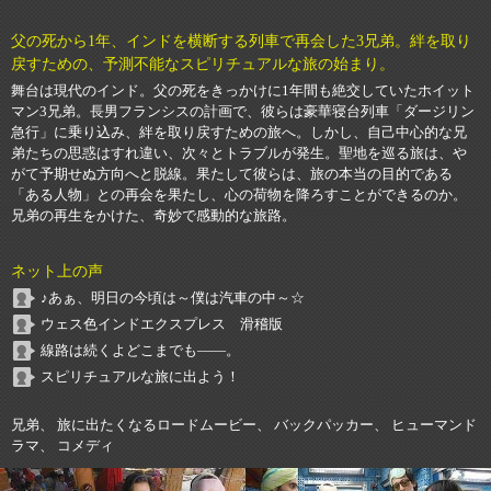
父の死から1年、インドを横断する列車で再会した3兄弟。絆を取り
戻すための、予測不能なスピリチュアルな旅の始まり。
舞台は現代のインド。父の死をきっかけに1年間も絶交していたホイット
マン3兄弟。長男フランシスの計画で、彼らは豪華寝台列車「ダージリン
急行」に乗り込み、絆を取り戻すための旅へ。しかし、自己中心的な兄
弟たちの思惑はすれ違い、次々とトラブルが発生。聖地を巡る旅は、や
がて予期せぬ方向へと脱線。果たして彼らは、旅の本当の目的である
「ある人物」との再会を果たし、心の荷物を降ろすことができるのか。
兄弟の再生をかけた、奇妙で感動的な旅路。
ネット上の声
♪あぁ、明日の今頃は～僕は汽車の中～☆
ウェス色インドエクスプレス 滑稽版
線路は続くよどこまでも――。
スピリチュアルな旅に出よう！
兄弟、 旅に出たくなるロードムービー、 バックパッカー、 ヒューマンド
ラマ、 コメディ