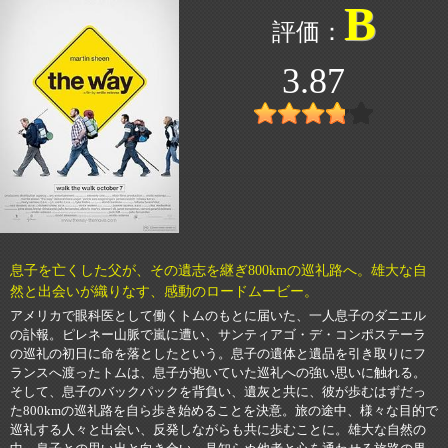
B
3.87
息子を亡くした父が、その遺志を継ぎ800kmの巡礼路へ。雄大な自
然と出会いが織りなす、感動のロードムービー。
アメリカで眼科医として働くトムのもとに届いた、一人息子のダニエル
の訃報。ピレネー山脈で嵐に遭い、サンティアゴ・デ・コンポステーラ
の巡礼の初日に命を落としたという。息子の遺体と遺品を引き取りにフ
ランスへ渡ったトムは、息子が抱いていた巡礼への強い思いに触れる。
そして、息子のバックパックを背負い、遺灰と共に、彼が歩むはずだっ
た800kmの巡礼路を自ら歩き始めることを決意。旅の途中、様々な目的で
巡礼する人々と出会い、反発しながらも共に歩むことに。雄大な自然の