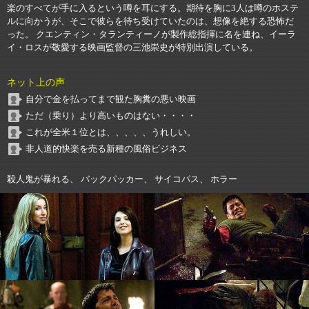
楽のすべてが手に入るという噂を耳にする。期待を胸に3人は噂のホステ
ルに向かうが、そこで彼らを待ち受けていたのは、想像を絶する恐怖だ
った。 クエンティン・タランティーノが製作総指揮に名を連ね、イーラ
イ・ロスが敬愛する映画監督の三池崇史が特別出演している。
ネット上の声
自分で金を払ってまで観た胸糞の悪い映画
ただ（乗り）より高いものはない・・・・
これが全米１位とは、、、、、うれしい。
非人道的快楽を売る新種の風俗ビジネス
殺人鬼が暴れる、 バックパッカー、 サイコパス、 ホラー