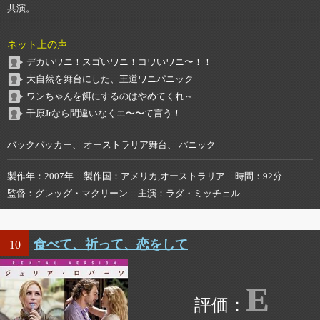
共演。
ネット上の声
デカいワニ！スゴいワニ！コワいワニ〜！！
大自然を舞台にした、王道ワニパニック
ワンちゃんを餌にするのはやめてくれ～
千原Jrなら間違いなくエ〜〜て言う！
バックパッカー、 オーストラリア舞台、 パニック
製作年
2007年
製作国
アメリカ,オーストラリア
時間
92分
監督
グレッグ・マクリーン
主演
ラダ・ミッチェル
食べて、祈って、恋をして
10
E