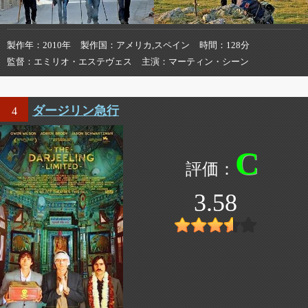
製作年
2010年
製作国
アメリカ,スペイン
時間
128分
監督
エミリオ・エステヴェス
主演
マーティン・シーン
ダージリン急行
4
C
3.58