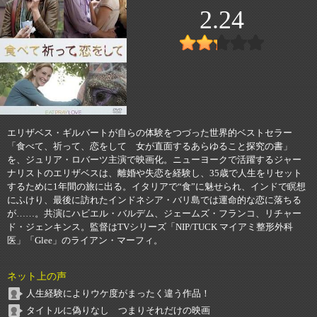
2.24
エリザベス・ギルバートが自らの体験をつづった世界的ベストセラー
「食べて、祈って、恋をして 女が直面するあらゆること探究の書」
を、ジュリア・ロバーツ主演で映画化。ニューヨークで活躍するジャー
ナリストのエリザベスは、離婚や失恋を経験し、35歳で人生をリセット
するために1年間の旅に出る。イタリアで“食”に魅せられ、インドで瞑想
にふけり、最後に訪れたインドネシア・バリ島では運命的な恋に落ちる
が……。共演にハビエル・バルデム、ジェームズ・フランコ、リチャー
ド・ジェンキンス。監督はTVシリーズ「NIP/TUCK マイアミ整形外科
医」「Glee」のライアン・マーフィ。
ネット上の声
人生経験によりウケ度がまったく違う作品！
タイトルに偽りなし つまりそれだけの映画