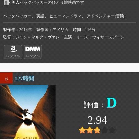
美人バックパッカーのひとり旅映画です
バックパッカー、 実話、 ヒューマンドラマ、 アドベンチャー(冒険)
製作年
2014年
製作国
アメリカ
時間
116分
監督
ジャン＝マルク・ヴァレ
主演
リース・ウィザースプーン
レンタル
レンタル
127時間
6
D
2.94