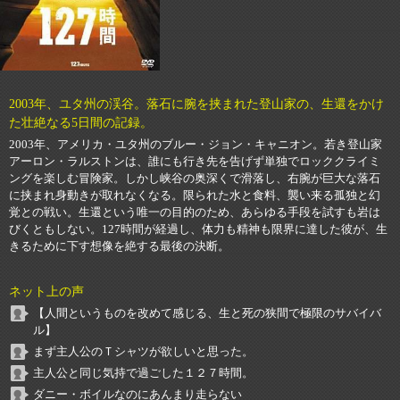
2003年、ユタ州の渓谷。落石に腕を挟まれた登山家の、生還をかけ
た壮絶なる5日間の記録。
2003年、アメリカ・ユタ州のブルー・ジョン・キャニオン。若き登山家
アーロン・ラルストンは、誰にも行き先を告げず単独でロッククライミ
ングを楽しむ冒険家。しかし峡谷の奥深くで滑落し、右腕が巨大な落石
に挟まれ身動きが取れなくなる。限られた水と食料、襲い来る孤独と幻
覚との戦い。生還という唯一の目的のため、あらゆる手段を試すも岩は
びくともしない。127時間が経過し、体力も精神も限界に達した彼が、生
きるために下す想像を絶する最後の決断。
ネット上の声
【人間というものを改めて感じる、生と死の狭間で極限のサバイバ
ル】
まず主人公のＴシャツが欲しいと思った。
主人公と同じ気持で過ごした１２７時間。
ダニー・ボイルなのにあんまり走らない