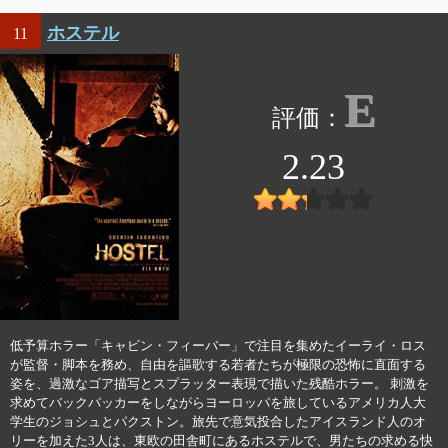
ホステル
11
E
2.23
低予算ホラー「キャビン・フィーバー」で注目を集めたイーライ・ロス
が監督・脚本を務め、自由を謳歌する若者たちが極限の恐怖に直面する
姿を、過激なゴア描写とスプラッター表現で描いた残酷ホラー。 刺激を
求めてバックパッカーをしながらヨーロッパを旅しているアメリカ人大
学生のジョシュとパクストン。旅先で意気投合したアイスランド人のオ
リーを加えた3人は、東欧の田舎町にあるホステルで、男たちの求める快