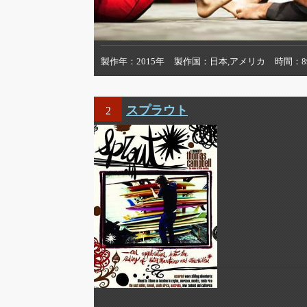
製作年
2015年
製作国
日本,アメリカ
時間
スプラウト
2