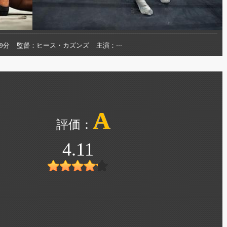
89分
監督
ヒース・カズンズ
主演
---
A
4.11