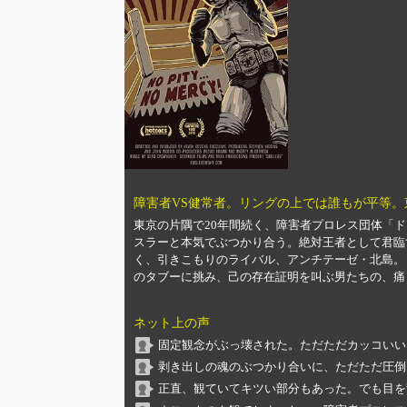
障害者VS健常者。リングの上では誰もが平等。
東京の片隅で20年間続く、障害者プロレス団体「
スラーと本気でぶつかり合う。絶対王者として君臨
く、引きこもりのライバル、アンチテーゼ・北島。
のタブーに挑み、己の存在証明を叫ぶ男たちの、痛
ネット上の声
固定観念がぶっ壊された。ただただカッコいい
剥き出しの魂のぶつかり合いに、ただただ圧倒
正直、観ていてキツい部分もあった。でも目を