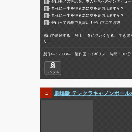
登山モノの実話を、本人たちへのインタビュー
九死に一生を得る為に友を裏切れますか？
九死に一生を得る為に友を裏切れますか？
登山って過酷で奥深い！登山マニア必観！
雪山で遭難する、 登山、 冬に見たくなる、 生き残
リー
製作年
2003年
製作国
イギリス
時間
107分
レンタル
劇場版 テレクラキャノンボール20
4