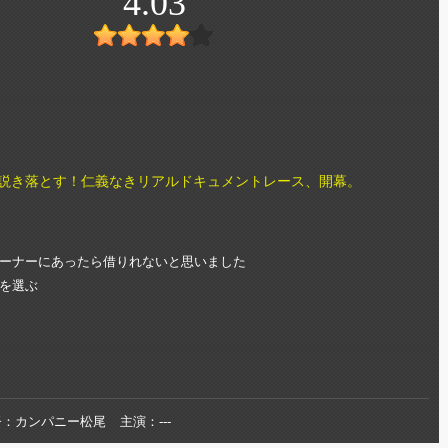
4.03
口説き落とす！仁義なきリアルドキュメントレース、開幕。
ーナーにあったら借りれないと思いました
を選ぶ
督
カンパニー松尾
主演
---