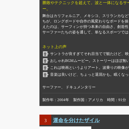
勝敗やテクニックを超えて。波と一体になるサ
ー。
舞台はカリフォルニア、メキシコ、スリランカなど
ちが、ロングボードや自作の風変わりなボードを操
えたのは、サーフィンが持つ本来の自由さ、創造性
サーファーたちの姿を通して、単なるスポーツでは
ネット上の声
サントラが良すぎてそれ目当てで観たけど、映
おしゃれBGMムービー。ストーリーはほぼ無
これは映画というよりアート。波乗りの映像が
音楽は良いけど、ちょっと退屈かも。眠くなっ
サーファー、 ドキュメンタリー
製作年
2004年
製作国
アメリカ
時間
91分
運命を分けたザイル
3