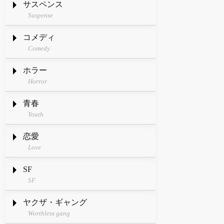
サスペンス
Suspense
コメディ
Comedy
ホラー
Horror
青春
Youth
恋愛
Love
SF
SF
ヤクザ・ギャング
Worthless gang