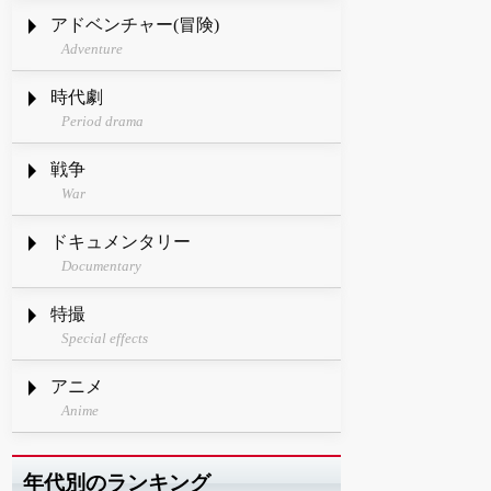
アドベンチャー(冒険)
Adventure
時代劇
Period drama
戦争
War
ドキュメンタリー
Documentary
特撮
Special effects
アニメ
Anime
年代別のランキング