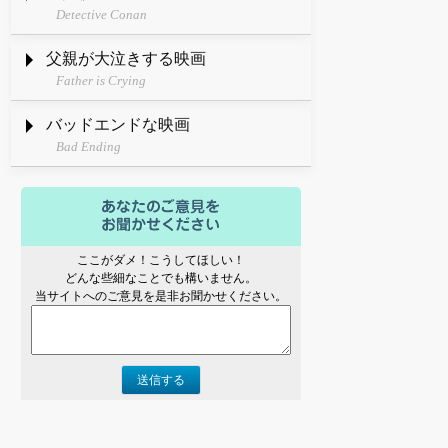
Detective Conan
父親が大泣きする映画
Father is Crying
バッドエンドな映画
Bad Ending
ここがダメ！こうしてほしい！
どんな些細なことでも構いません。
当サイトへのご意見を是非お聞かせください。
送信する