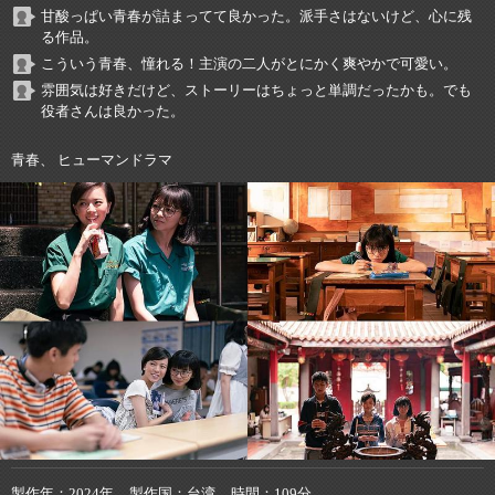
甘酸っぱい青春が詰まってて良かった。派手さはないけど、心に残
る作品。
こういう青春、憧れる！主演の二人がとにかく爽やかで可愛い。
雰囲気は好きだけど、ストーリーはちょっと単調だったかも。でも
役者さんは良かった。
青春、 ヒューマンドラマ
製作年
2024年
製作国
台湾
時間
109分