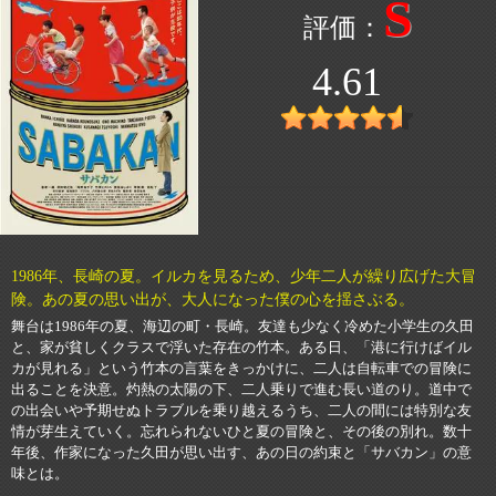
S
4.61
1986年、長崎の夏。イルカを見るため、少年二人が繰り広げた大冒
険。あの夏の思い出が、大人になった僕の心を揺さぶる。
舞台は1986年の夏、海辺の町・長崎。友達も少なく冷めた小学生の久田
と、家が貧しくクラスで浮いた存在の竹本。ある日、「港に行けばイル
カが見れる」という竹本の言葉をきっかけに、二人は自転車での冒険に
出ることを決意。灼熱の太陽の下、二人乗りで進む長い道のり。道中で
の出会いや予期せぬトラブルを乗り越えるうち、二人の間には特別な友
情が芽生えていく。忘れられないひと夏の冒険と、その後の別れ。数十
年後、作家になった久田が思い出す、あの日の約束と「サバカン」の意
味とは。