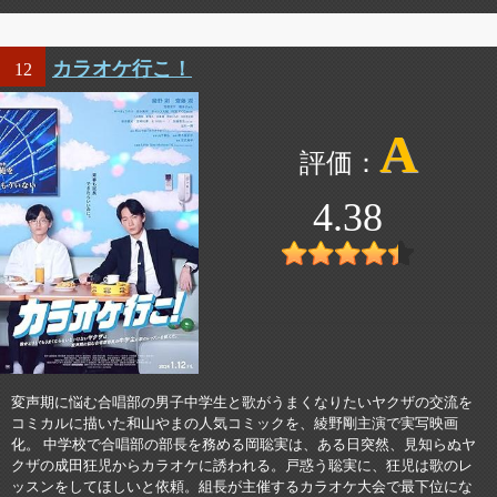
カラオケ行こ！
12
A
4.38
変声期に悩む合唱部の男子中学生と歌がうまくなりたいヤクザの交流を
コミカルに描いた和山やまの人気コミックを、綾野剛主演で実写映画
化。 中学校で合唱部の部長を務める岡聡実は、ある日突然、見知らぬヤ
クザの成田狂児からカラオケに誘われる。戸惑う聡実に、狂児は歌のレ
ッスンをしてほしいと依頼。組長が主催するカラオケ大会で最下位にな