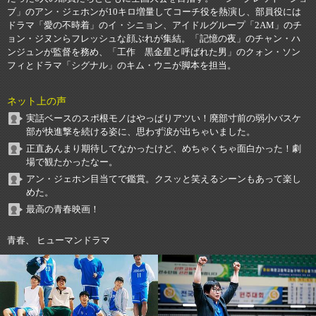
ブ」のアン・ジェホンが10キロ増量してコーチ役を熱演し、部員役には
ドラマ「愛の不時着」のイ・シニョン、アイドルグループ「2AM」のチ
ョン・ジヌンらフレッシュな顔ぶれが集結。「記憶の夜」のチャン・ハ
ンジュンが監督を務め、「工作 黒金星と呼ばれた男」のクォン・ソン
フィとドラマ「シグナル」のキム・ウニが脚本を担当。
ネット上の声
実話ベースのスポ根モノはやっぱりアツい！廃部寸前の弱小バスケ
部が快進撃を続ける姿に、思わず涙が出ちゃいました。
正直あんまり期待してなかったけど、めちゃくちゃ面白かった！劇
場で観たかったなー。
アン・ジェホン目当てで鑑賞。クスッと笑えるシーンもあって楽し
めた。
最高の青春映画！
青春、 ヒューマンドラマ