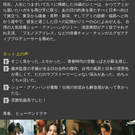
現在。人生につまずいて久々に帰郷した36歳のジミーは、かつてアミか
ら届いたハガキを再び手に取り、あの日の約束を果たすべく日本へ向け
て旅立つ。東京から鎌倉・長野・新潟、そしてアミの故郷・福島へと向
かう道中で、彼女と過ごした日々の記憶がジミーの心によみがえる。 台
湾の人気俳優シュー・グァンハンがジミー、清原果耶がアミ役でそれぞ
れ主演。「ブエノスアイレス」などの俳優チャン・チェンがエグゼクテ
ィブプロデューサーを務めた。
ネット上の声
すごく良かった...エモかった...。青春時代の甘酸っぱさが蘇る感じ。
藤井監督の手腕が光る日台合作の傑作。台湾の風景と日本の雪景色
が美しくて、ただのラブストーリーじゃない深みがあった。めちゃ
くちゃ泣いた。
シュー・グァンハンが素敵！台南の街並みも解放感があって良かっ
たな。
雰囲気最高でした！
青春、 ヒューマンドラマ