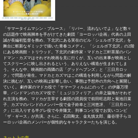
「サマータイムマシン・ブルース」「リバー、流れないでよ」など数々
の話題作で映画脚本を手がけてきた劇団「ヨーロッパ企画」代表の上田
誠が長編初監督を務め、下北沢にある実在のビル「シェルボ下北沢」を
舞台に斬新なギミックで描いた青春コメディ。 「シェルボ下北沢」の2階
にある映画館・トリウッド。下北沢の劇作家・マドカと三軒茶屋のバン
ドマン・カズマはそれぞれ映画を見に行くが、互いの出来事が映画とし
てスクリーンに映し出されるという、ありえない構造が生まれてしま
う。そんな中、映画館の両隣の店「グッドヘブンズ」と「三日月ロッ
ク」で問題が発生。マドカとカズマはこの構造を利用しながら問題の解
決に挑むが、互いの映画は影響し合い、事態は予想外の方向へと展開し
ていく。 劇作家のマドカ役で「サマーフィルムにのって」の伊藤万理
華、バンドマンのカズマ役で「ミュジコフィリア」の井之脇海がそれぞ
れ主演を務め、マドカが主宰する劇団の団員役で前田旺志郎と菊池日菜
子、カズマのバンドのメンバー役で金子鈴幸と三河悠冴、「三日月ロッ
ク」に出入りする半グレ役で今井隆文、刑事コンビ役でお笑いコンビ
「ザ・ギース」が共演。さらに、石田剛太、金丸慎太郎、藤谷理子らヨ
ーロッパ企画のメンバーが個性的なキャラクターたちを演じる。
ネット上の声