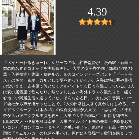
4.39
「ベイビーわるきゅーれ」シリーズの阪元裕吾監督が、漫画家・石黒正
数の同名青春コミックを実写映画化。 大学の女子寮で同じ部屋に住む後
輩・入巣柚実と先輩・鯨井ルカ。ルカはインディーズバンド「ピートモ
ス」のギター＆ボーカルとして夢を追っているが、入巣は特に夢や目標
のないまま、古本屋で何となくアルバイトする日々を過ごしている。2人
は安い居酒屋で飲んだり、暇つぶしに古い海外ドラマを観たりと、緩く
心地よい同居生活を送っていた。そんなある日、ルカに大手音楽レコー
ド会社から声が掛かったことで、2人の日常は大きく変わりはじめる。 ア
イドルグループ「乃木坂46」の久保史緒里が入巣役、「恋は光」の平祐
奈がルカ役でダブル主演を務め、入巣の大学の同級生・田口を綱啓永、
田口の友人・伊藤を樋口幸平、入巣のアルバイト先の先輩・仲崎をお笑
いコンビ「ロングコートダディ」の兎が演じる。原作者・石黒正数が主
題歌「ネムルバカ」の歌詞を手がけ、原作にも登場する歌詞を踏まえつ