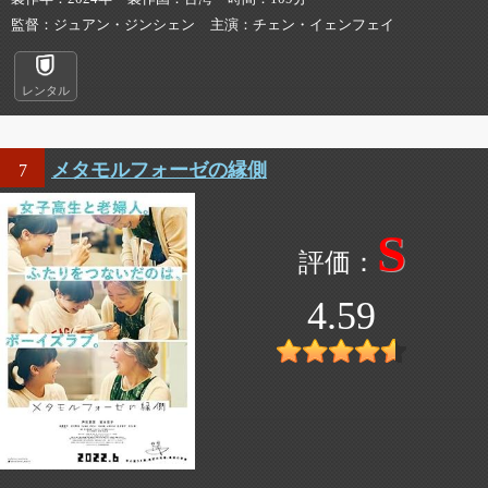
監督
ジュアン・ジンシェン
主演
チェン・イェンフェイ
レンタル
メタモルフォーゼの縁側
7
S
4.59