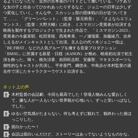
るようになったり、近所の古本屋のバイトとして働いている、ワケあり
な女の子と出会ってひかれあったりするなど、ジョニーの日常は少しず
つ変化していく。そんな中、スカッシュ部の団体戦の日が近づいてき
て……。 「グリーンバレット」（監督：阪元裕吾）、「さよならエリュ
マントス」（監督：大野大輔）に続き、ミスマガジン受賞者が出演する
映画を製作するプロジェクトで生まれた作品で、「ミスマガジン2023」
受賞者の今森茉耶、松田実桜、西尾希美、一ノ瀬瑠菜、加藤綾乃、吉井
しえるがメインキャストとして出演。主人公の代々木ジョニー役は、
「BE:FIRST」などの人気グループを擁する音楽プロダクション
「BMSG」に所属する新星・日穏（KANON）が務め、映画初出演で初主
演を飾った。瑚々、根矢涼香、前田旺志郎、安藤聖、マキタスポーツら
個性的なキャストが共演し、平井亜門、綱啓永、中島歩が木村監督の過
去作で演じたキャラクターでゲスト出演する。
ネット上の声
木村監督の会話劇、今回も最高でした！登場人物みんな愛おしく
て、嫌な人が一人もいない世界観が心地いい。ずっと笑いっぱなし
でした。
ゆるい空気感がたまらない。何も考えずに観れて、観終わった後ほ
っこりした。
面白かった〜！
会話は面白いんだけど、ストーリーはあってないようなものかな。