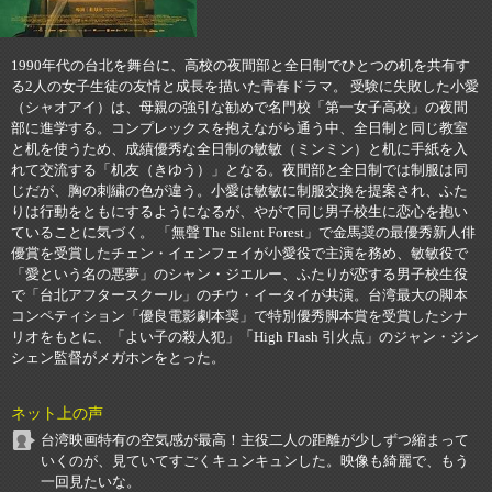
1990年代の台北を舞台に、高校の夜間部と全日制でひとつの机を共有す
る2人の女子生徒の友情と成長を描いた青春ドラマ。 受験に失敗した小愛
（シャオアイ）は、母親の強引な勧めで名門校「第一女子高校」の夜間
部に進学する。コンプレックスを抱えながら通う中、全日制と同じ教室
と机を使うため、成績優秀な全日制の敏敏（ミンミン）と机に手紙を入
れて交流する「机友（きゆう）」となる。夜間部と全日制では制服は同
じだが、胸の刺繍の色が違う。小愛は敏敏に制服交換を提案され、ふた
りは行動をともにするようになるが、やがて同じ男子校生に恋心を抱い
ていることに気づく。 「無聲 The Silent Forest」で金馬奨の最優秀新人俳
優賞を受賞したチェン・イェンフェイが小愛役で主演を務め、敏敏役で
「愛という名の悪夢」のシャン・ジエルー、ふたりが恋する男子校生役
で「台北アフタースクール」のチウ・イータイが共演。台湾最大の脚本
コンペティション「優良電影劇本奨」で特別優秀脚本賞を受賞したシナ
リオをもとに、「よい子の殺人犯」「High Flash 引火点」のジャン・ジン
シェン監督がメガホンをとった。
ネット上の声
台湾映画特有の空気感が最高！主役二人の距離が少しずつ縮まって
いくのが、見ていてすごくキュンキュンした。映像も綺麗で、もう
一回見たいな。