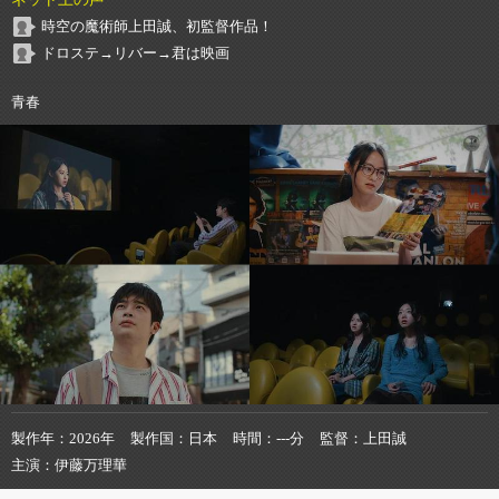
時空の魔術師上田誠、初監督作品！
ドロステ→リバー→君は映画
青春
製作年
2026年
製作国
日本
時間
---分
監督
上田誠
主演
伊藤万理華