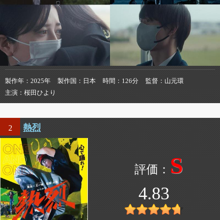
製作年
2025年
製作国
日本
時間
126分
監督
山元環
主演
桜田ひより
熱烈
2
S
4.83