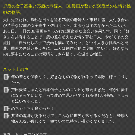
17歳の女子高生と75歳の老婦人、BL漫画が繋いだ58歳差の友情と挑
戦の物語。
夫に先立たれ、孤独な日々を送る75歳の老婦人・市野井雪。人付き合い
が苦手な17歳の女子高生・佐山うらら。出会うはずのなかった二人が、
ある日、一冊のBL漫画をきっかけに運命的な出会いを果たす。同じ「好
き」を共有することで、歳の差を超えた友情を育む二人。やがてその交
流は、「自分たちの手で漫画を描いてみたい」という大きな挑戦へと発
展。周囲の戸惑いをよそに、二人は創作活動に没頭していく。好きなも
のに夢中になることの素晴らしさを描く、心温まる物語。
ネット上の声
年の差とか関係なく、好きなもので繋がれるって素敵！ほっこりし
た〜。
芦田愛菜ちゃんと宮本信子さんのコンビが最高すぎた。何かに夢中
になるっていいな、って改めて思わせてくれる優しい映画。ちょっ
と泣いちゃった。
めちゃくちゃ良かった！
共通の趣味があるだけで、こんなに世界が広がるんだなと。登場人
物みんなが優しくて、観ていて気持ちが温かくなりました。
青春、 ヒューマンドラマ