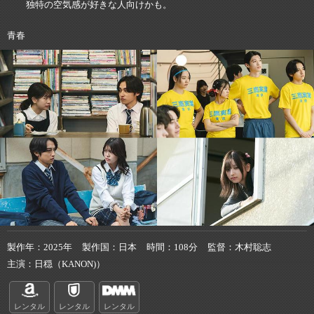
独特の空気感が好きな人向けかも。
青春
製作年
2025年
製作国
日本
時間
108分
監督
木村聡志
主演
日穏（KANON)）
レンタル
レンタル
レンタル