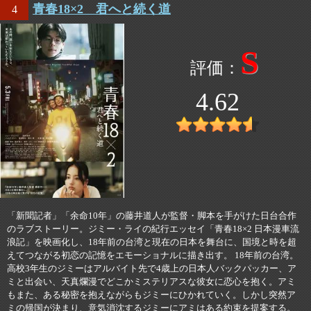
青春18×2 君へと続く道
4
S
4.62
「新聞記者」「余命10年」の藤井道人が監督・脚本を手がけた日台合作
のラブストーリー。ジミー・ライの紀行エッセイ「青春18×2 日本漫車流
浪記」を映画化し、18年前の台湾と現在の日本を舞台に、国境と時を超
えてつながる初恋の記憶をエモーショナルに描き出す。 18年前の台湾。
高校3年生のジミーはアルバイト先で4歳上の日本人バックパッカー、ア
ミと出会い、天真爛漫でどこかミステリアスな彼女に恋心を抱く。アミ
もまた、ある秘密を抱えながらもジミーにひかれていく。しかし突然ア
ミの帰国が決まり、意気消沈するジミーにアミはある約束を提案する。