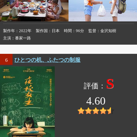
製作年
2022年
製作国
日本
時間
96分
監督
金沢知樹
主演
番家一路
ひとつの机、ふたつの制服
6
S
4.60