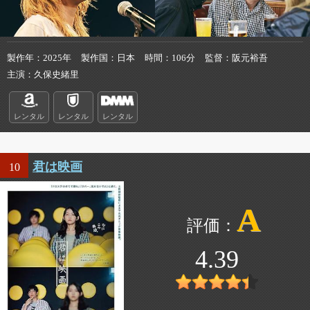
製作年
2025年
製作国
日本
時間
106分
監督
阪元裕吾
主演
久保史緒里
レンタル
レンタル
レンタル
君は映画
10
A
4.39