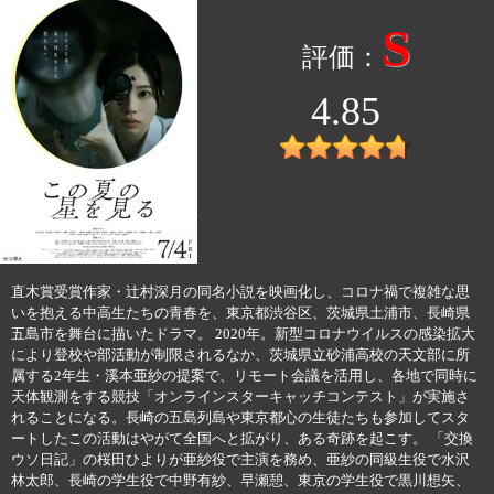
S
4.85
直木賞受賞作家・辻村深月の同名小説を映画化し、コロナ禍で複雑な思
いを抱える中高生たちの青春を、東京都渋谷区、茨城県土浦市、長崎県
五島市を舞台に描いたドラマ。 2020年。新型コロナウイルスの感染拡大
により登校や部活動が制限されるなか、茨城県立砂浦高校の天文部に所
属する2年生・溪本亜紗の提案で、リモート会議を活用し、各地で同時に
天体観測をする競技「オンラインスターキャッチコンテスト」が実施さ
れることになる。長崎の五島列島や東京都心の生徒たちも参加してスタ
ートしたこの活動はやがて全国へと拡がり、ある奇跡を起こす。 「交換
ウソ日記」の桜田ひよりが亜紗役で主演を務め、亜紗の同級生役で水沢
林太郎、長崎の学生役で中野有紗、早瀬憩、東京の学生役で黒川想矢、