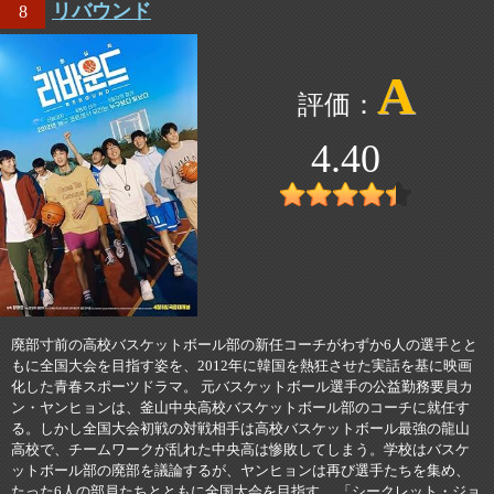
リバウンド
8
A
4.40
廃部寸前の高校バスケットボール部の新任コーチがわずか6人の選手とと
もに全国大会を目指す姿を、2012年に韓国を熱狂させた実話を基に映画
化した青春スポーツドラマ。 元バスケットボール選手の公益勤務要員カ
ン・ヤンヒョンは、釜山中央高校バスケットボール部のコーチに就任す
る。しかし全国大会初戦の対戦相手は高校バスケットボール最強の龍山
高校で、チームワークが乱れた中央高は惨敗してしまう。学校はバスケ
ットボール部の廃部を議論するが、ヤンヒョンは再び選手たちを集め、
たった6人の部員たちとともに全国大会を目指す。 「シークレット・ジョ