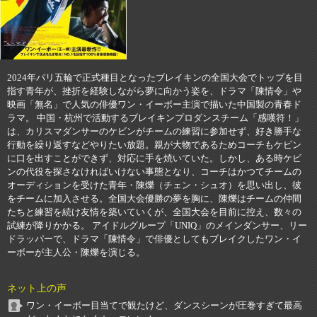
2024年パリ五輪で正式種目となったブレイキンの全国大会でトップを目
指す青年が、挫折を経験しながら夢に向かう姿を、ドラマ「陳情令」や
映画「無名」で人気の俳優ワン・イーボー主演で描いた中国製の青春ド
ラマ。 中国・杭州で活動するブレイキンプロダンスチーム「感嘆符！」
は、カリスマダンサーのケビンがチームの練習に参加せず、好き勝手な
行動を繰り返すなどやりたい放題。親が大物であるためコーチもケビン
に口を出すことができず、対応に手を焼いていた。しかし、ある時ケビ
ンの代役を探さなければいけない事態となり、コーチはかつてチームの
オーディションを受けた青年・陳爍（チェン・シュオ）を思い出し、彼
をチームに加入させる。全国大会優勝の夢を胸に、陳爍はチームの仲間
たちと練習を続け友情を築いていくが、全国大会を目前に控え、数々の
試練が降りかかる。 アイドルグループ「UNIQ」のメインダンサー、リー
ドラッパーで、ドラマ「陳情令」で俳優としてもブレイクしたワン・イ
ーボーが主人公・陳爍を演じる。
ネット上の声
ワン・イーボー目当てで観たけど、ダンスシーンが圧巻すぎて最高