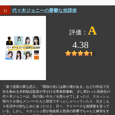
代々木ジョニーの憂鬱な放課後
11
A
4.38
「違う惑星の変な恋人」「階段の先には踊り場がある」などの作品で注
目を集める木村聡志監督が手がける青春群像劇。 少し変わった高校生の
代々木ジョニーは、気の強い今カノを怒らせてしまったり、スカッシュ
部のクセ強なメンバーたちと部室でずっとしゃべっていたり、引きこも
り生活中の幼なじみに会ったりと、日々、マイペースな放課後を送って
いる。しかし、スカッシュ部が熱血新人部員の影響でちゃんと練習をす