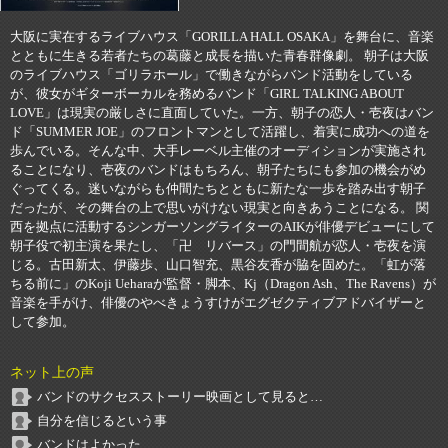
大阪に実在するライブハウス「GORILLA HALL OSAKA」を舞台に、音楽
とともに生きる若者たちの葛藤と成長を描いた青春群像劇。 朝子は大阪
のライブハウス「ゴリラホール」で働きながらバンド活動をしている
が、彼女がギターボーカルを務めるバンド「GIRL TALKING ABOUT
LOVE」は現実の厳しさに直面していた。一方、朝子の恋人・壱夜はバン
ド「SUMMER JOE」のフロントマンとして活躍し、着実に成功への道を
歩んでいる。そんな中、大手レーベル主催のオーディションが実施され
ることになり、壱夜のバンドはもちろん、朝子たちにも参加の機会がめ
ぐってくる。迷いながらも仲間たちとともに新たな一歩を踏み出す朝子
だったが、その舞台の上で思いがけない現実と向きあうことになる。 関
西を拠点に活動するシンガーソングライターのAIKが俳優デビューにして
朝子役で初主演を果たし、「卍 リバース」の門間航が恋人・壱夜を演
じる。古田新太、伊藤歩、山口智充、黒谷友香が脇を固めた。「虹が落
ちる前に」のKoji Ueharaが監督・脚本、Kj（Dragon Ash、The Ravens）が
音楽を手がけ、俳優のやべきょうすけがエグゼクティブアドバイザーと
して参加。
ネット上の声
バンドのサクセスストーリー映画として見ると…
自分を信じるという事
バンドはよかった