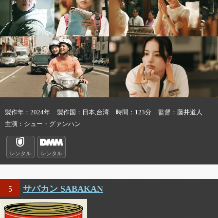
製作年
2024年
製作国
日本,台湾
時間
123分
監督
藤井道人
主演
シュー・グァンハン
レンタル
レンタル
サバカン SABAKAN
5