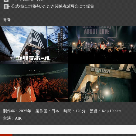
公式様にご招待いただき関係者試写会にて鑑賞
青春
製作年
2025年
製作国
日本
時間
120分
監督
Koji Uehara
主演
AIK