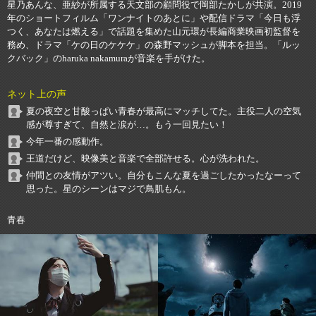
星乃あんな、亜紗が所属する天文部の顧問役で岡部たかしが共演。2019
年のショートフィルム「ワンナイトのあとに」や配信ドラマ「今日も浮
つく、あなたは燃える」で話題を集めた山元環が長編商業映画初監督を
務め、ドラマ「ケの日のケケケ」の森野マッシュが脚本を担当。「ルッ
クバック」のharuka nakamuraが音楽を手がけた。
ネット上の声
夏の夜空と甘酸っぱい青春が最高にマッチしてた。主役二人の空気
感が尊すぎて、自然と涙が…。もう一回見たい！
今年一番の感動作。
王道だけど、映像美と音楽で全部許せる。心が洗われた。
仲間との友情がアツい。自分もこんな夏を過ごしたかったなーって
思った。星のシーンはマジで鳥肌もん。
青春