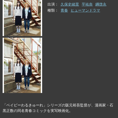
出演
久保史緒里
平祐奈
綱啓永
種類
青春
ヒューマンドラマ
「ベイビーわるきゅーれ」シリーズの阪元裕吾監督が、漫画家・石
黒正数の同名青春コミックを実写映画化。