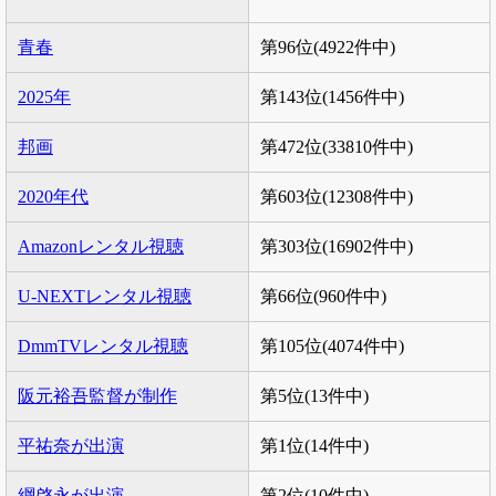
青春
第96位(4922件中)
2025年
第143位(1456件中)
邦画
第472位(33810件中)
2020年代
第603位(12308件中)
Amazonレンタル視聴
第303位(16902件中)
U-NEXTレンタル視聴
第66位(960件中)
DmmTVレンタル視聴
第105位(4074件中)
阪元裕吾監督が制作
第5位(13件中)
平祐奈が出演
第1位(14件中)
綱啓永が出演
第2位(10件中)