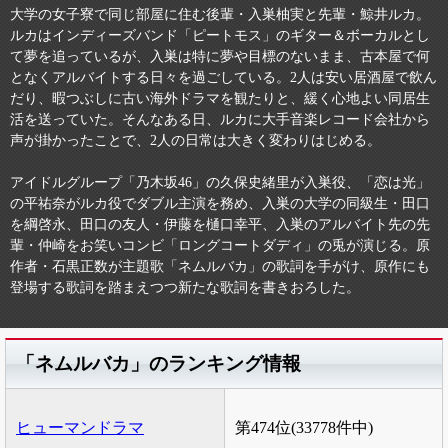
大学の女子寮で同じ部屋に住む後輩・入巣柚実と先輩・鯨井ルカ。
ルカはインディーズバンド「ピートモス」のギター＆ボーカルとし
て夢を追っているが、入巣は特に夢や目標のないまま、古本屋で何
となくアルバイトする日々を過ごしている。2人は安い居酒屋で飲ん
だり、暇つぶしに古い海外ドラマを観たりと、緩く心地よい同居生
活を送っていた。そんなある日、ルカに大手音楽レコード会社から
声が掛かったことで、2人の日常は大きく変わりはじめる。
アイドルグループ「乃木坂46」の久保史緒里が入巣役、「恋は光」
の平祐奈がルカ役でダブル主演を務め、入巣の大学の同級生・田口
を綱啓永、田口の友人・伊藤を樋口幸平、入巣のアルバイト先の先
輩・仲崎をお笑いコンビ「ロングコートダディ」の兎が演じる。原
作者・石黒正数が主題歌「ネムルバカ」の歌詞を手がけ、原作にも
登場する歌詞を踏まえつつ新たな歌詞を書きおろした。
「ネムルバカ」のランキング情報
ヒューマンドラマ
第474位(33778件中)