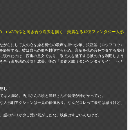
の、己の宿命と向き合う過去を描く、美麗なる武侠ファンタジー人形
ながらにして人の心を操る魔性の歌声を持つ少年、浪巫謠（ロウフヨウ）
を経験する。彼は自らの歌を封印するため、言葉を弦の音色で奏でる魔剣
に現れたのは、西幽の皇女であり、歌で人を魅了する彼の力を利用しよう
き合う浪巫謠の苦悩と成長。後の「啖劍太歲（タンケンタイサイ）」へと
感じ！
ては大満足。西川さんの歌と澤野さんの音楽が神がかってた。
な人形劇アクションは一見の価値あり。なんだコレって最初は思うけど、
。話の作りが少し荒い気がしたな。映像はすごいんだけど。