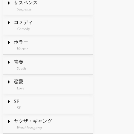
サスペンス
Suspense
コメディ
Comedy
ホラー
Horror
青春
Youth
恋愛
Love
SF
SF
ヤクザ・ギャング
Worthless gang