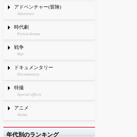
アドベンチャー(冒険)
Adventure
時代劇
Period drama
戦争
War
ドキュメンタリー
Documentary
特撮
Special effects
アニメ
Anime
年代別のランキング