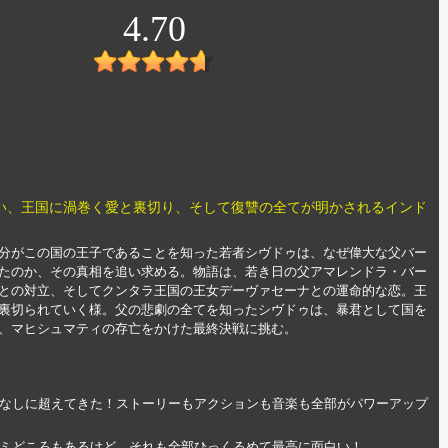
4.70
い、王国に渦巻く愛と裏切り、そして復讐の全てが明かされるインド
分がこの国の王子であることを知った若者シヴドゥは、なぜ偉大な父バー
たのか、その真相を追い求める。物語は、若き日の父アマレンドラ・バー
との対立、そしてクンタラ王国の王女デーヴァセーナとの運命的な恋。王
裏切られていく様。父の悲劇の全てを知ったシヴドゥは、暴君として国を
、マヒシュマティの存亡をかけた最終決戦に挑む。
なしに超えてきた！ストーリーもアクションも音楽も全部がパワーアップ
ミどころもあるけど、それも全部ひっくるめて最高に面白い！