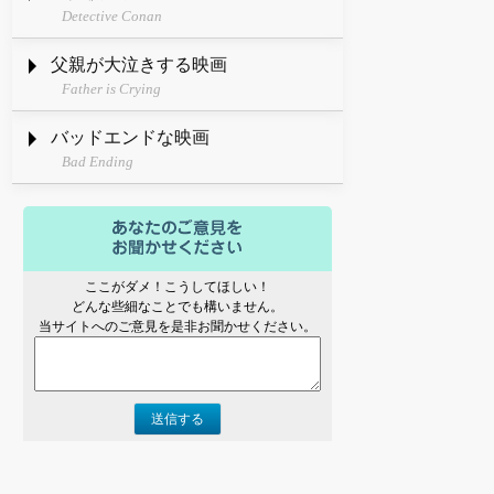
Detective Conan
父親が大泣きする映画
Father is Crying
バッドエンドな映画
Bad Ending
ここがダメ！こうしてほしい！
どんな些細なことでも構いません。
当サイトへのご意見を是非お聞かせください。
送信する