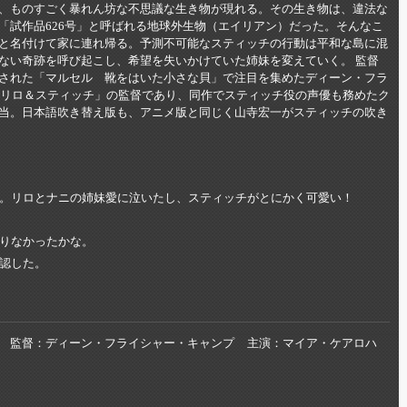
、ものすごく暴れん坊な不思議な生き物が現れる。その生き物は、違法な
「試作品626号」と呼ばれる地球外生物（エイリアン）だった。そんなこ
と名付けて家に連れ帰る。予測不可能なスティッチの行動は平和な島に混
ない奇跡を呼び起こし、希望を失いかけていた姉妹を変えていく。 監督
された「マルセル 靴をはいた小さな貝」で注目を集めたディーン・フラ
版「リロ＆スティッチ」の監督であり、同作でスティッチ役の声優も務めたク
当。日本語吹き替え版も、アニメ版と同じく山寺宏一がスティッチの吹き
。リロとナニの姉妹愛に泣いたし、スティッチがとにかく可愛い！
りなかったかな。
認した。
監督
ディーン・フライシャー・キャンプ
主演
マイア・ケアロハ