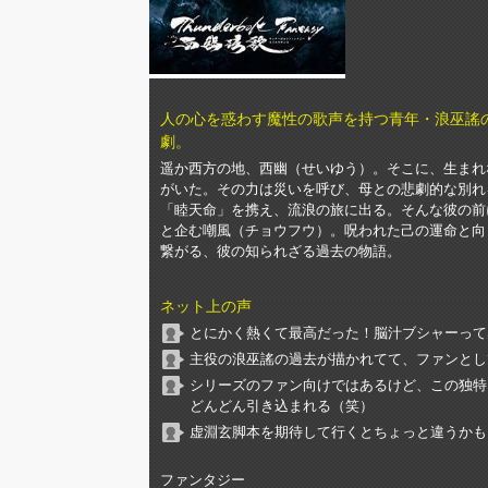
人の心を惑わす魔性の歌声を持つ青年・浪巫謠
劇。
遥か西方の地、西幽（せいゆう）。そこに、生まれ
がいた。その力は災いを呼び、母との悲劇的な別れ
「睦天命」を携え、流浪の旅に出る。そんな彼の前
と企む嘲風（チョウフウ）。呪われた己の運命と向
繋がる、彼の知られざる過去の物語。
ネット上の声
とにかく熱くて最高だった！脳汁ブシャーって
主役の浪巫謠の過去が描かれてて、ファンとし
シリーズのファン向けではあるけど、この独特
どんどん引き込まれる（笑）
虚淵玄脚本を期待して行くとちょっと違うかも
ファンタジー