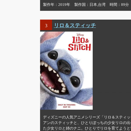
製作年
2019年
製作国
日本,台湾
時間
89分
リロ＆スティッチ
3
ディズニーの人気アニメシリーズ「リロ＆スティッ
アンのスティッチと、ひとりぼっちの少女リロの出
た少女リロと姉のナニ。ひとりでリロを育てようと