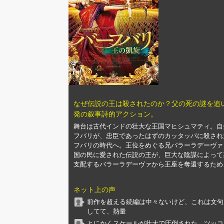
なぜ伝説の王は殺されたのか？父の死の謎を追
発の叙事詩的アクション。
舞台は古代インドの壮大な王国マヒシュマティ。自
フバリが、忠臣であったはずのカッタッパに殺され
フバリの時代へ。王位をめぐる兄バラーラデーヴァ
国の民に愛された伝説の王が、巨大な陰謀によって
支配するバラーラデーヴァから王座を奪還するため
ネット上の声
前作を超える続編は中々ないけど、これは文句
してて、熱量
とにかくスケールが壮大で圧倒された。ツッコ