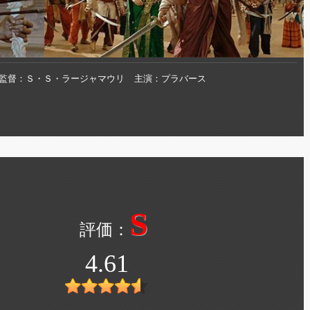
監督
Ｓ・Ｓ・ラージャマウリ
主演
プラバース
S
4.61