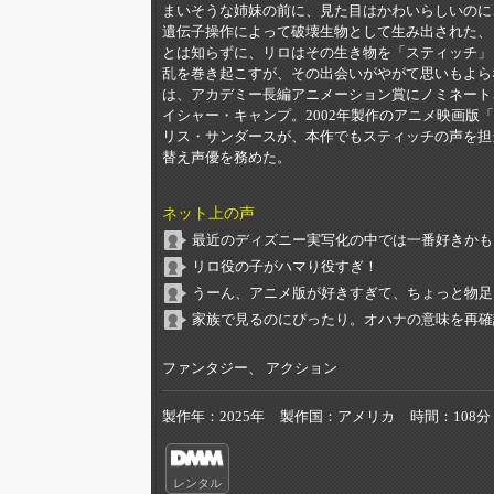
まいそうな姉妹の前に、見た目はかわいらしいのに
遺伝子操作によって破壊生物として生み出された、
とは知らずに、リロはその生き物を「スティッチ」
乱を巻き起こすが、その出会いがやがて思いもよら
は、アカデミー長編アニメーション賞にノミネート
イシャー・キャンプ。2002年製作のアニメ映画
リス・サンダースが、本作でもスティッチの声を担
替え声優を務めた。
ネット上の声
最近のディズニー実写化の中では一番好きかも
リロ役の子がハマり役すぎ！
うーん、アニメ版が好きすぎて、ちょっと物足
家族で見るのにぴったり。オハナの意味を再確
ファンタジー、 アクション
製作年
2025年
製作国
アメリカ
時間
108分
レンタル