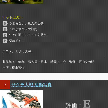
ネット上の声
つまらない。素人の仕事。
これがサクラ大戦だ
久々に面白いアニメを見た!!
初めです！
アニメ、 サクラ大戦
製作年
1998年
製作国
日本
時間
---分
監督
石山タカ明
主演
横山智佐
サクラ大戦 活動写真
2
E