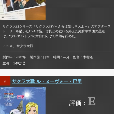
サクラ大戦シリーズ『サクラ大戦V～さらば愛しき人よ～』のアフタース
トーリーを描いたOVA作品。信長との戦いを終えた紐育華撃団の星組
は、“クレオパトラ”の舞台に向けて準備を始めた。
アニメ、 サクラ大戦
製作年
2007年
製作国
日本
時間
---分
監督
木村隆一
主演
小林沙苗
サクラ大戦 ル・ヌーヴォー・巴里
6
E