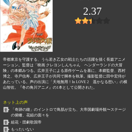
2.37
帝都東京を守護する、うら若き乙女の戦士たちの活躍を描く長篇アニメ
ーション。監督は「映画 クレヨンしんちゃん ヘンダーランドの大冒
険」の本郷みつる。広井王子による原作ゲームを基に、本郷監督、西村
博之、寺戸信寿、広井王子が共同で脚本を執筆。撮影監督に田中宏侍が
あたっている。声の出演に「天地無用！In LOVE 2 遥かなる想い」の横
山智佐。『冬の角川アニメ』の1本として公開された。
ネット上の声
「奇跡の鐘」のイントロで鳥肌が立ち、大帝国劇場外観〜ステージ
の俯瞰、花組の面々を
組花・団劇歌国帝
もったいない