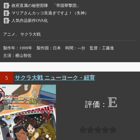
政府直属の秘密部隊 「帝国華撃団」
マリアさんカッコ良過ぎですよ！（失神）
人気作品新作OVA化
アニメ、 サクラ大戦
製作年
1999年
製作国
日本
時間
---分
監督
工藤進
主演
横山智佐
サクラ大戦 ニューヨーク・紐育
5
E