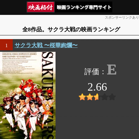
スポンサーリンクあり
全8作品。サクラ大戦の映画ランキング
サクラ大戦 〜桜華絢爛〜
1
E
2.66