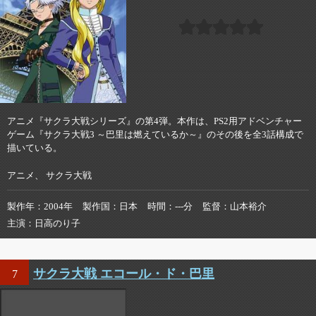
アニメ『サクラ大戦シリーズ』の第4弾。本作は、PS2用アドベンチャー
ゲーム『サクラ大戦3 ～巴里は燃えているか～』のその後を全3話構成で
描いている。
アニメ、 サクラ大戦
製作年
2004年
製作国
日本
時間
---分
監督
山本裕介
主演
日高のり子
サクラ大戦 エコール・ド・巴里
7