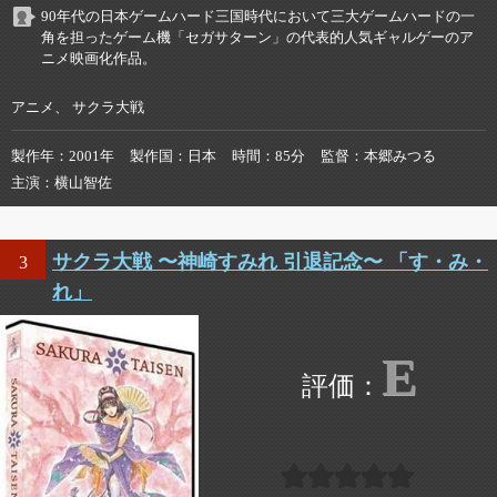
90年代の日本ゲームハード三国時代において三大ゲームハードの一
角を担ったゲーム機「セガサターン」の代表的人気ギャルゲーのア
ニメ映画化作品。
アニメ、 サクラ大戦
製作年
2001年
製作国
日本
時間
85分
監督
本郷みつる
主演
横山智佐
サクラ大戦 〜神崎すみれ 引退記念〜 「す・み・
3
れ」
E