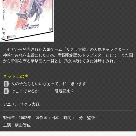
セガから発売された人気ゲーム『サクラ大戦』の人気キャラクター・
神崎すみれを主役にしたOVA。帝国歌劇団のトップスターとして、また闇
から帝都を守る華撃団の一員として戦い続けてきた神崎すみれ。
ネット上の声
女の子たちもいいなぁって、私 思います
そこまでやるか・・・ 引退記念？
アニメ、 サクラ大戦
製作年
2002年
製作国
日本
時間
---分
監督
---
主演
横山智佐