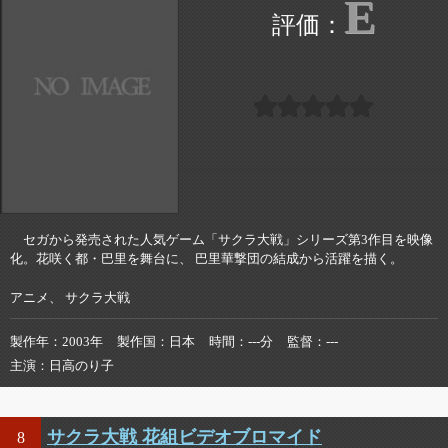
E
セガから発売された人気ゲーム「サクラ大戦」シリーズ第3作目を映像
化。花咲く都・巴里を舞台に、 巴里華撃団の結成から活躍を描く。
アニメ、 サクラ大戦
製作年
2003年
製作国
日本
時間
---分
監督
---
主演
日高のり子
サクラ大戦 花組ビデオブロマイド
8