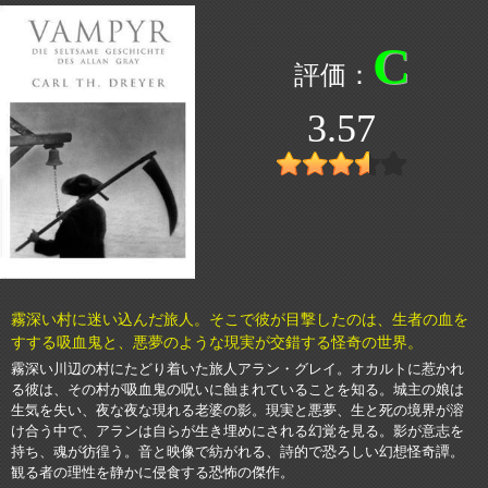
C
3.57
霧深い村に迷い込んだ旅人。そこで彼が目撃したのは、生者の血を
すする吸血鬼と、悪夢のような現実が交錯する怪奇の世界。
霧深い川辺の村にたどり着いた旅人アラン・グレイ。オカルトに惹かれ
る彼は、その村が吸血鬼の呪いに蝕まれていることを知る。城主の娘は
生気を失い、夜な夜な現れる老婆の影。現実と悪夢、生と死の境界が溶
け合う中で、アランは自らが生き埋めにされる幻覚を見る。影が意志を
持ち、魂が彷徨う。音と映像で紡がれる、詩的で恐ろしい幻想怪奇譚。
観る者の理性を静かに侵食する恐怖の傑作。