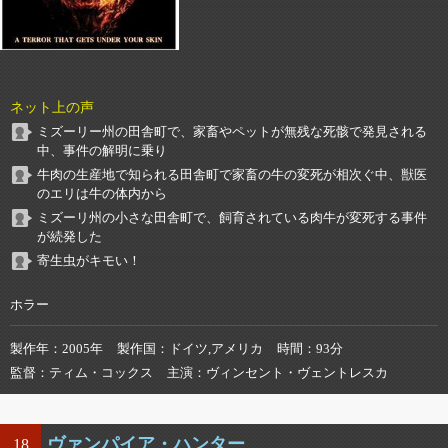
ネット上の声
ミズーリー州の田舎町で、家畜やペットが無残な死骸で発見される
中、事件の解明に乗り
牛肉の生産地で知られる田舎町で家畜の牛の変死が相次ぐ中、獣医
のエリは牛の体内から
ミズーリ州の小さな田舎町で、飼育されている肉牛が変死する事件
が続発した
寄生虫がキモい！
ホラー
製作年
2005年
製作国
ドイツ,アメリカ
時間
93分
監督
ティム・コックス
主演
ヴィンセント・ヴェントレスカ
ヴァンパイア・ハンター
18