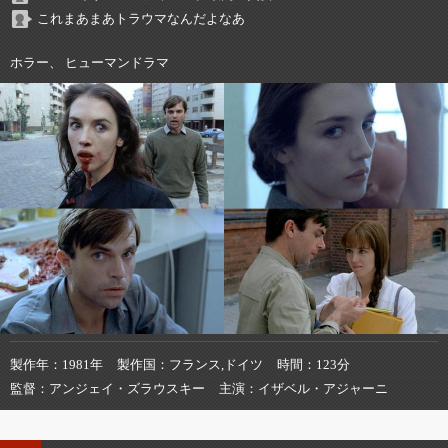
これまあまあトラウマなんだよなあ
ホラー、 ヒューマンドラマ
製作年
1981年
製作国
フランス,ドイツ
時間
123分
監督
アンジェイ・ズラウスキー
主演
イザベル・アジャーニ