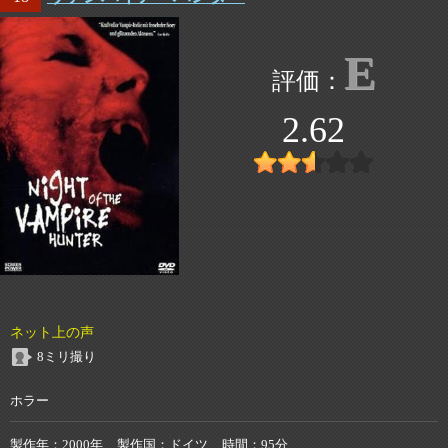
E
2.62
ネット上の声
8ミリ撮り
ホラー
製作年
2000年
製作国
ドイツ
時間
95分