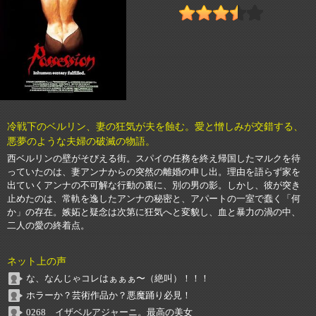
冷戦下のベルリン、妻の狂気が夫を蝕む。愛と憎しみが交錯する、
悪夢のような夫婦の破滅の物語。
西ベルリンの壁がそびえる街。スパイの任務を終え帰国したマルクを待
っていたのは、妻アンナからの突然の離婚の申し出。理由を語らず家を
出ていくアンナの不可解な行動の裏に、別の男の影。しかし、彼が突き
止めたのは、常軌を逸したアンナの秘密と、アパートの一室で蠢く「何
か」の存在。嫉妬と疑念は次第に狂気へと変貌し、血と暴力の渦の中、
二人の愛の終着点。
ネット上の声
な、なんじゃコレはぁぁぁ〜（絶叫）！！！
ホラーか？芸術作品か？悪魔踊り必見！
0268 イザベルアジャーニ。最高の美女