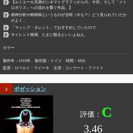
【ルミエール兄弟のシネマトグラフィからの、今作。そして「メト
ロボリス」への流れを繋ぐ作品。】
精神分析や精神病というものが当時（今も？）どう見られていたか
がよく...
「マッシブ・タレント」でおすすめしていたので
サイレント映画、たまに観るといいよねえ。
ホラー
製作年
1919年
製作国
ドイツ
時間
48分
監督
ロベルト・ウイーネ
主演
コンラート・ファイト
ポゼッション
4
C
3.46