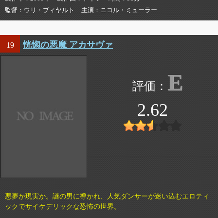
監督
ウリ・ブィヤルト
主演
ニコル・ミューラー
恍惚の悪魔 アカサヴァ
19
E
2.62
悪夢か現実か。謎の男に導かれ、人気ダンサーが迷い込むエロティ
ックでサイケデリックな恐怖の世界。