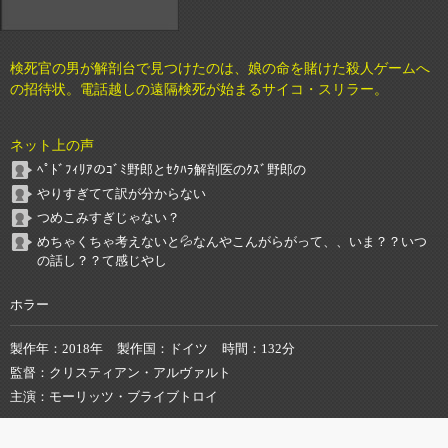
検死官の男が解剖台で見つけたのは、娘の命を賭けた殺人ゲームへ
の招待状。電話越しの遠隔検死が始まるサイコ・スリラー。
ネット上の声
ﾍﾟﾄﾞﾌｨﾘｱのｺﾞﾐ野郎とｾｸﾊﾗ解剖医のｸｽﾞ野郎の
やりすぎてて訳が分からない
つめこみすぎじゃない？
めちゃくちゃ考えないと💦なんやこんがらがって、、いま？？いつ
の話し？？て感じやし
ホラー
製作年
2018年
製作国
ドイツ
時間
132分
監督
クリスティアン・アルヴァルト
主演
モーリッツ・ブライブトロイ