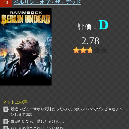
ベルリン・オブ・ザ・デッド
14
D
2.78
ネット上の声
最近レビューサボり気味だったので、短いスパンでゾンビ４連チャ
ンします🧟‍♂️✨
白目むいても、愛しとるけん。。
銃と車の出てこないゾンビ映画