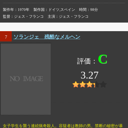
製作年
1970年
製作国
ドイツ,スペイン
時間
98分
監督
ジェス・フランコ
主演
ジェス・フランコ
ソランジェ 残酷なメルヘン
7
C
3.27
女子学生を襲う連続猟奇殺人。容疑者は教師の男。禁断の秘密が暴