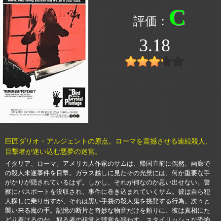
C
3.18
巨匠ダリオ・アルジェントの原点。ローマを震撼させる連続殺人、
目撃者が迷い込む悪夢の迷宮。
イタリア、ローマ。アメリカ人作家のサムは、帰国直前に偶然、画廊で
の殺人未遂事件を目撃。ガラス越しに見たその光景には、何か重要な手
がかりが隠されているはず。しかし、それが何なのか思い出せない。警
察にパスポートを没収され、事件に巻き込まれていくサム。彼は自ら犯
人探しに乗り出すが、それは黒い手袋の殺人鬼を挑発する行為。次々と
襲い来る魔の手。記憶の断片と奇妙な物音だけを頼りに、彼は真相にた
どり着けるのか。観る者の視覚と聴覚を惑わす、スタイリッシュな恐怖