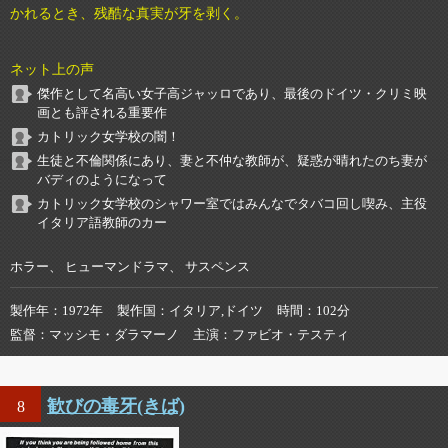
かれるとき、残酷な真実が牙を剥く。
ネット上の声
傑作として名高い女子高ジャッロであり、最後のドイツ・クリミ映
画とも評される重要作
カトリック女学校の闇！
生徒と不倫関係にあり、妻と不仲な教師が、疑惑が晴れたのち妻が
バディのようになって
カトリック女学校のシャワー室ではみんなでタバコ回し喫み、主役
イタリア語教師のカー
ホラー、 ヒューマンドラマ、 サスペンス
製作年
1972年
製作国
イタリア,ドイツ
時間
102分
監督
マッシモ・ダラマーノ
主演
ファビオ・テスティ
歓びの毒牙(きば)
8