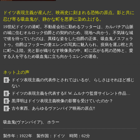
ドイツ表現主義が産んだ、映画史に刻まれる恐怖の原点。影と共に
忍び寄る吸血鬼が、静かな町を悪夢に染め上げる。
19世紀ドイツの港町。不動産会社に勤めるフッターは、カルパチア山脈
の城に住むオルロック伯爵との契約のため、現地へ向かう。不気味な城
で彼を待っていたのは、異様な姿をした伯爵の正体、吸血鬼ノスフェラ
トゥ。伯爵はフッターの妻エレンの写真に魅入られ、疫病を運ぶ棺と共
に町へ上陸。光と影が織りなす映像美の中、町に広がる死の恐怖と、愛
する人を守るため吸血鬼に立ち向かうエレンの運命。
ネット上の声
ドイツ表現主義の代表作とされてはいるが、 らしさはそれほど感じ
ない
ドイツの表現主義を代表するF. W. ムルナウ監督サイレント作品…
黒澤明はドイツ表現主義映像の影響を受けていたのか？
古今東西、あらゆるヴァンパイア映画の原点‼️
吸血鬼(ヴァンパイア)、 ホラー
製作年
1922年
製作国
ドイツ
時間
62分