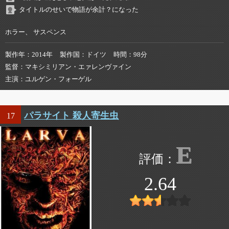
タイトルのせいで物語が余計？になった
ホラー、 サスペンス
製作年
2014年
製作国
ドイツ
時間
98分
監督
マキシミリアン・エァレンヴァイン
主演
ユルゲン・フォーゲル
パラサイト 殺人寄生虫
17
E
2.64