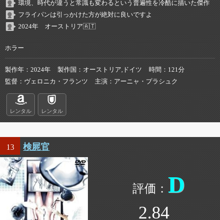
環境、時代が違うと常識も変わるという普遍性を冷酷に描いた傑作
フライパンは引っかけた方が絶対に良いですよ
2024年 オーストリア🇦🇹
ホラー
製作年
2024年
製作国
オーストリア,ドイツ
時間
121分
監督
ヴェロニカ・フランツ
主演
アーニャ・プラシュク
レンタル
レンタル
検屍官
13
D
2.84