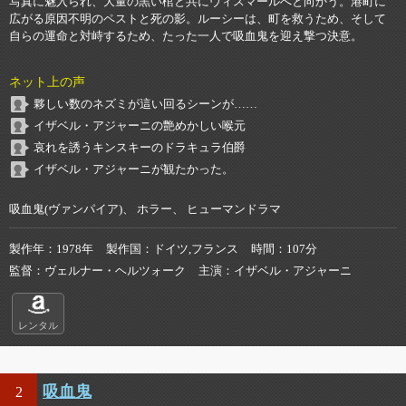
写真に魅入られ、大量の黒い棺と共にヴィスマールへと向かう。港町に
広がる原因不明のペストと死の影。ルーシーは、町を救うため、そして
自らの運命と対峙するため、たった一人で吸血鬼を迎え撃つ決意。
ネット上の声
夥しい数のネズミが這い回るシーンが……
イザベル・アジャーニの艶めかしい喉元
哀れを誘うキンスキーのドラキュラ伯爵
イザベル・アジャーニが観たかった。
吸血鬼(ヴァンパイア)、 ホラー、 ヒューマンドラマ
製作年
1978年
製作国
ドイツ,フランス
時間
107分
監督
ヴェルナー・ヘルツォーク
主演
イザベル・アジャーニ
レンタル
吸血鬼
2