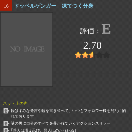
ドッペルゲンガー 凍てつく分身
16
E
2.70
ネット上の声
軽はずみな発言や嘘を書き並べて、いつもフォロワー様を混乱に陥
れております
謎の男に自分のすべてを暴かれていくアクションスリラー
｢善人は堪え忍び、悪人はのたれ死ぬ｣