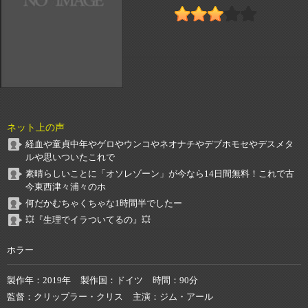
ネット上の声
経血や童貞中年やゲロやウンコやネオナチやデブホモセやデスメタ
ルや思いついたこれで
素晴らしいことに「オソレゾーン」が今なら14日間無料！これで古
今東西津々浦々のホ
何だかむちゃくちゃな1時間半でしたー
💥『生理でイラついてるの』💥
ホラー
製作年
2019年
製作国
ドイツ
時間
90分
監督
クリップラー・クリス
主演
ジム・アール