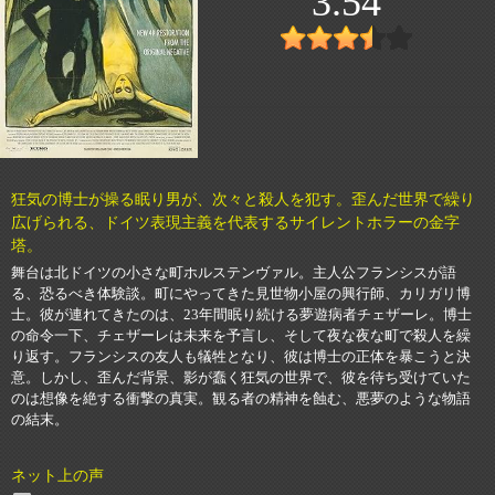
3.54
狂気の博士が操る眠り男が、次々と殺人を犯す。歪んだ世界で繰り
広げられる、ドイツ表現主義を代表するサイレントホラーの金字
塔。
舞台は北ドイツの小さな町ホルステンヴァル。主人公フランシスが語
る、恐るべき体験談。町にやってきた見世物小屋の興行師、カリガリ博
士。彼が連れてきたのは、23年間眠り続ける夢遊病者チェザーレ。博士
の命令一下、チェザーレは未来を予言し、そして夜な夜な町で殺人を繰
り返す。フランシスの友人も犠牲となり、彼は博士の正体を暴こうと決
意。しかし、歪んだ背景、影が蠢く狂気の世界で、彼を待ち受けていた
のは想像を絶する衝撃の真実。観る者の精神を蝕む、悪夢のような物語
の結末。
ネット上の声