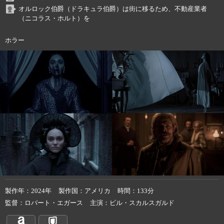
オルロック伯爵（ドラキュラ伯爵）は街に移るため、不動産業者
（ニコラス・ホルト）を
ホラー
製作年
2024年
製作国
アメリカ
時間
133分
監督
ロバート・エガース
主演
ビル・スカルスガルド