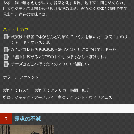
や家、飼い猫さえもが巨大な脅威と化す世界。地下室に閉じ込められ、
巨大なクモとの死闘を繰り広げる彼の運命。縮みゆく肉体と精神の中で
見出す、存在の意味とは。
ネット上の声
核実験の影響で体がどんどん縮んでいく男を描いた「激突！」のリ
チャード・マシスン原
なんだコレわあああああ〰️😆⤴️とばかりに見つけてしまった
『無限に広がる大宇宙の中のちっぽけなちっぽけな私』
チーズはどこへ行った？の２０００倍面白い
ホラー、 ファンタジー
製作年
1957年
製作国
アメリカ
時間
81分
監督
ジャック・アーノルド
主演
グラント・ウィリアムズ
霊魂の不滅
7