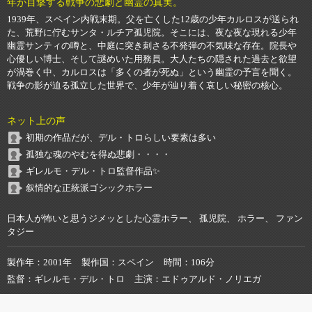
年が目撃する戦争の悲劇と幽霊の真実。
1939年、スペイン内戦末期。父を亡くした12歳の少年カルロスが送られ
た、荒野に佇むサンタ・ルチア孤児院。そこには、夜な夜な現れる少年
幽霊サンティの噂と、中庭に突き刺さる不発弾の不気味な存在。院長や
心優しい博士、そして謎めいた用務員。大人たちの隠された過去と欲望
が渦巻く中、カルロスは「多くの者が死ぬ」という幽霊の予言を聞く。
戦争の影が迫る孤立した世界で、少年が辿り着く哀しい秘密の核心。
ネット上の声
初期の作品だが、デル・トロらしい要素は多い
孤独な魂のやむを得ぬ悲劇・・・・
ギレルモ・デル・トロ監督作品✨
叙情的な正統派ゴシックホラー
日本人が怖いと思うジメッとした心霊ホラー、 孤児院、 ホラー、 ファン
タジー
製作年
2001年
製作国
スペイン
時間
106分
監督
ギレルモ・デル・トロ
主演
エドゥアルド・ノリエガ