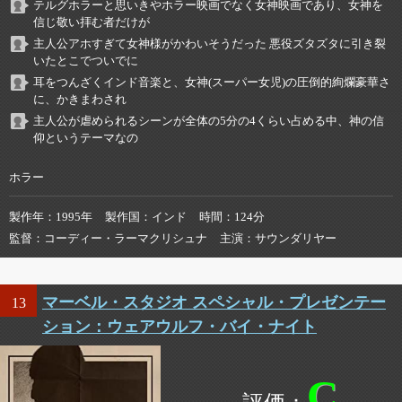
テルグホラーと思いきやホラー映画でなく女神映画であり、女神を
信じ敬い拝む者だけが
主人公アホすぎて女神様がかわいそうだった 悪役ズタズタに引き裂
いたとこでついでに
耳をつんざくインド音楽と、女神(スーパー女児)の圧倒的絢爛豪華さ
に、かきまわされ
主人公が虐められるシーンが全体の5分の4くらい占める中、神の信
仰というテーマなの
ホラー
製作年
1995年
製作国
インド
時間
124分
監督
コーディー・ラーマクリシュナ
主演
サウンダリヤー
マーベル・スタジオ スペシャル・プレゼンテー
13
ション：ウェアウルフ・バイ・ナイト
C