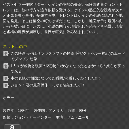
ベストセラー作家サター・ケインの突然の失踪。保険調査員ジョン・ト
レントは、彼の行方を追う依頼を受ける。ケインの熱狂的な読者が次々
と正気を失う事件が多発する中、トレントはケインの小説に隠された地
図を発見。そこは架空の町のはずだった。しかし、地図が示す場所へ向
かった彼が目にしたのは、小説の内容が現実化した恐るべき光景。現実
と虚構の境界が崩壊し、世界が狂気に飲み込まれていく。
ネット上の声
この映画もやはりラヴクラフトの怪奇小説(クトゥルー神話)のムード
でプンプンだ😭
｢人々が虚偽と現実の区別がつかなくなったときかつての奴らが戻っ
て来る
本の表紙が地図になってた瞬間が1番わくわくした!!!✨
ジョン！君の最高傑作、しかと堪能したぞ！
ホラー
製作年
1994年
製作国
アメリカ
時間
96分
監督
ジョン・カーペンター
主演
サム・ニール