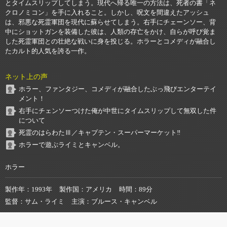
とタイムスリップしてしまう。現代へ帰る唯一の方法は、死者の書「ネ
クロノミコン」を手に入れること。しかし、呪文を間違えたアッシュ
は、邪悪な死霊軍団を現代に蘇らせてしまう。右手にチェーンソー、背
中にショットガンを装備した彼は、人類の存亡をかけ、自らが呼び覚ま
した死霊軍団との壮絶な戦いに身を投じる。ホラーとコメディが融合し
たカルト的人気を誇る一作。
ネット上の声
ホラー、ファンタジー、コメディが融合したぶっ飛びエンターテイ
メント！
右手にチェンソーつけた俺が中世にタイムスリップして無双した件
について
死霊のはらわたⅢ／キャプテン・スーパーマーケット‼️
ホラーで遊ぶライミとキャンベル。
ホラー
製作年
1993年
製作国
アメリカ
時間
89分
監督
サム・ライミ
主演
ブルース・キャンベル