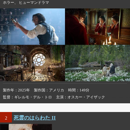
ホラー、 ヒューマンドラマ
製作年
2025年
製作国
アメリカ
時間
149分
監督
ギレルモ・デル・トロ
主演
オスカー・アイザック
死霊のはらわた II
2