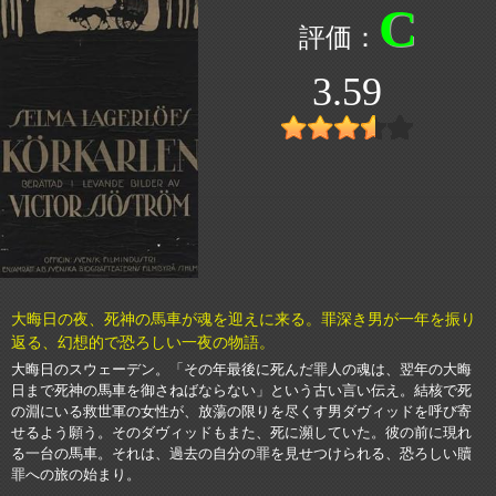
C
3.59
大晦日の夜、死神の馬車が魂を迎えに来る。罪深き男が一年を振り
返る、幻想的で恐ろしい一夜の物語。
大晦日のスウェーデン。「その年最後に死んだ罪人の魂は、翌年の大晦
日まで死神の馬車を御さねばならない」という古い言い伝え。結核で死
の淵にいる救世軍の女性が、放蕩の限りを尽くす男ダヴィッドを呼び寄
せるよう願う。そのダヴィッドもまた、死に瀕していた。彼の前に現れ
る一台の馬車。それは、過去の自分の罪を見せつけられる、恐ろしい贖
罪への旅の始まり。