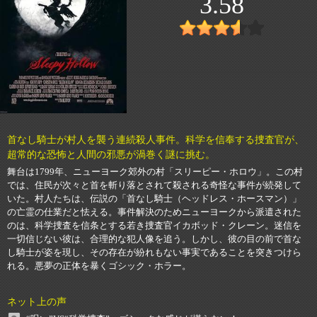
3.58
首なし騎士が村人を襲う連続殺人事件。科学を信奉する捜査官が、
超常的な恐怖と人間の邪悪が渦巻く謎に挑む。
舞台は1799年、ニューヨーク郊外の村「スリーピー・ホロウ」。この村
では、住民が次々と首を斬り落とされて殺される奇怪な事件が続発して
いた。村人たちは、伝説の「首なし騎士（ヘッドレス・ホースマン）」
の亡霊の仕業だと怯える。事件解決のためニューヨークから派遣された
のは、科学捜査を信条とする若き捜査官イカボッド・クレーン。迷信を
一切信じない彼は、合理的な犯人像を追う。しかし、彼の目の前で首な
し騎士が姿を現し、その存在が紛れもない事実であることを突きつけら
れる。悪夢の正体を暴くゴシック・ホラー。
ネット上の声