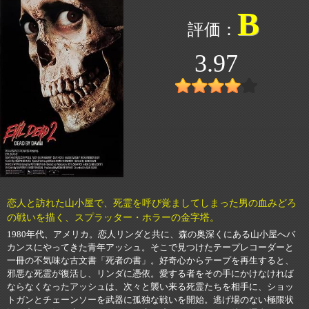
B
3.97
恋人と訪れた山小屋で、死霊を呼び覚ましてしまった男の血みどろ
の戦いを描く、スプラッター・ホラーの金字塔。
1980年代、アメリカ。恋人リンダと共に、森の奥深くにある山小屋へバ
カンスにやってきた青年アッシュ。そこで見つけたテープレコーダーと
一冊の不気味な古文書「死者の書」。好奇心からテープを再生すると、
邪悪な死霊が復活し、リンダに憑依。愛する者をその手にかけなければ
ならなくなったアッシュは、次々と襲い来る死霊たちを相手に、ショッ
トガンとチェーンソーを武器に孤独な戦いを開始。逃げ場のない極限状