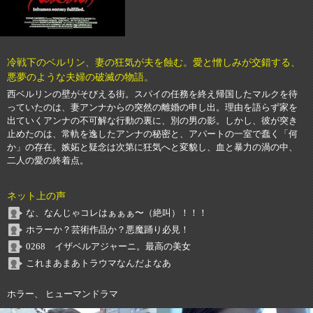
冷戦下のベルリン、妻の狂気が夫を蝕む。愛と憎しみが交錯する、
悪夢のような夫婦の破滅の物語。
西ベルリンの壁がそびえる街。スパイの任務を終え帰国したマルクを待
っていたのは、妻アンナからの突然の離婚の申し出。理由を語らず家を
出ていくアンナの不可解な行動の裏に、別の男の影。しかし、彼が突き
止めたのは、常軌を逸したアンナの秘密と、アパートの一室で蠢く「何
か」の存在。嫉妬と疑念は次第に狂気へと変貌し、血と暴力の渦の中、
二人の愛の終着点。
ネット上の声
な、なんじゃコレはぁぁぁ〜（絶叫）！！！
ホラーか？芸術作品か？悪魔踊り必見！
0268 イザベルアジャーニ。最高の美女
これまあまあトラウマなんだよなあ
ホラー、 ヒューマンドラマ