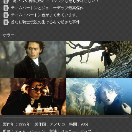
“呪い”VS“科学捜査”～ゴシックな感じが堪らない！
ティムバートンとジョニーデップ最高傑作
ティム・バートン色がよく出ています。
首なし騎士伝説の生ける村で起きた事件
ホラー
製作年
1999年
製作国
アメリカ
時間
98分
監督
ティム・バートン
主演
ジョニー・デップ