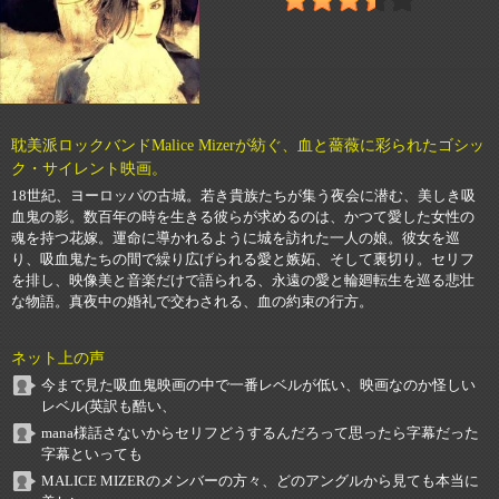
耽美派ロックバンドMalice Mizerが紡ぐ、血と薔薇に彩られたゴシッ
ク・サイレント映画。
18世紀、ヨーロッパの古城。若き貴族たちが集う夜会に潜む、美しき吸
血鬼の影。数百年の時を生きる彼らが求めるのは、かつて愛した女性の
魂を持つ花嫁。運命に導かれるように城を訪れた一人の娘。彼女を巡
り、吸血鬼たちの間で繰り広げられる愛と嫉妬、そして裏切り。セリフ
を排し、映像美と音楽だけで語られる、永遠の愛と輪廻転生を巡る悲壮
な物語。真夜中の婚礼で交わされる、血の約束の行方。
ネット上の声
今まで見た吸血鬼映画の中で一番レベルが低い、映画なのか怪しい
レベル(英訳も酷い、
mana様話さないからセリフどうするんだろって思ったら字幕だった
字幕といっても
MALICE MIZERのメンバーの方々、どのアングルから見ても本当に