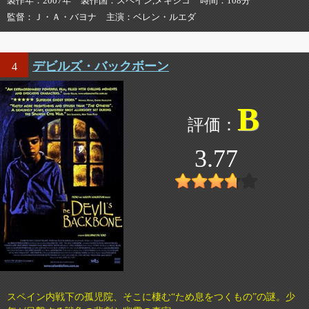
製作年
2007年
製作国
スペイン,メキシコ
時間
108分
監督
Ｊ・Ａ・バヨナ
主演
ベレン・ルエダ
デビルズ・バックボーン
4
B
3.77
スペイン内戦下の孤児院、そこに棲む“ため息をつくもの”の謎。少