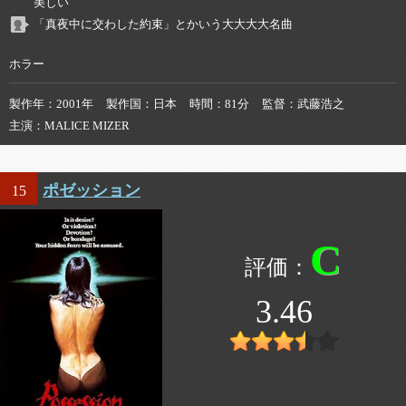
美しい
「真夜中に交わした約束」とかいう大大大大名曲
ホラー
製作年
2001年
製作国
日本
時間
81分
監督
武藤浩之
主演
MALICE MIZER
ポゼッション
15
C
3.46