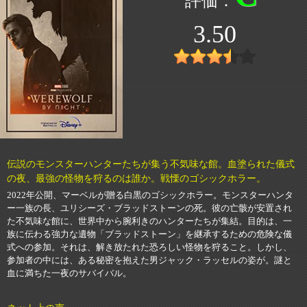
3.50
伝説のモンスターハンターたちが集う不気味な館。血塗られた儀式
の夜、最強の怪物を狩るのは誰か。戦慄のゴシックホラー。
2022年公開、マーベルが贈る白黒のゴシックホラー。モンスターハンタ
ー一族の長、ユリシーズ・ブラッドストーンの死。彼の亡骸が安置され
た不気味な館に、世界中から腕利きのハンターたちが集結。目的は、一
族に伝わる強力な遺物「ブラッドストーン」を継承するための危険な儀
式への参加。それは、解き放たれた恐ろしい怪物を狩ること。しかし、
参加者の中には、ある秘密を抱えた男ジャック・ラッセルの姿が。謎と
血に満ちた一夜のサバイバル。