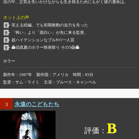
況の中、正気を失いかけながらも生き残るためにもがく彼の運命は。
ネット上の声
笑える続編、でも初期衝動の迫力を失った
「怖い」より「面白い」が先に来る監督。
超ハイテンションなブルｷｬﾝ一人芸
👻😱真夏のホラー映画祭り その5😱👻
ホラー
製作年
1987年
製作国
アメリカ
時間
85分
監督
サム・ライミ
主演
ブルース・キャンベル
永遠のこどもたち
3
B