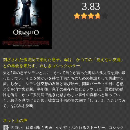
3.83
閉ざされた孤児院で消えた息子。母は、かつての「見えない友達」
との再会を果たす、哀しきゴシックホラー。
夫と7歳の息子シモンと共に、かつて自らが育った海辺の孤児院を買い取
ったラウラ。そこを障がいを持つ子供たちのための施設として再建する
夢。しかし、シモンは空想の友達と遊び始め、開園パーティの日に忽然
と姿を消す失踪劇。半年後、息子の生存を信じるラウラは、霊媒師の助
けを借り、かつて孤児院で起きた忌まわしい事件の真相へと迫ってい
く。息子を見つけるため、彼女は子供の頃の遊び「1、2、3、たたいてみ
て」を試みる決断。
ネット上の声
面白い、伏線回収も秀逸、心が揺さぶられるストーリー、ゴシック