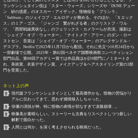
とは何か、そして真のモンスターとは何かを問いかけることとなる。 フ
ランケンシュタイン役は「スター・ウォーズ」シリーズや「DUNE デュー
ン 砂の惑星」のオスカー・アイザック。怪物役を「プリシラ」
「Saltburn」のジェイコブ・エルロディが務める。そのほか、「X エック
ス」のミア・ゴス、「ジャンゴ 繋がれざる者」のクリストフ・ワル
ツ、「西部戦線異状なし」のフェリックス・カメラーらが共演。撮影は
「シェイプ・オブ・ウォーター」「ナイトメア・アリー」のダン・ロー
ストセン、音楽は「シェイプ・オブ・ウォーター」のアレクサンドル・
デスプラ。Netflixで2025年11月7日から配信。それに先立つ10月24日から
一部劇場で公開。 2025年・第82回ベネチア国際映画祭コンペティション
部門出品。第98回アカデミー賞では作品賞ほか計9部門にノミネートさ
れ、美術賞、衣装デザイン賞、メイクアップ＆ヘアスタイリング賞の3部
門を受賞した。
ネット上の声
現代版フランケンシュタインとして最高傑作かも。怪物の苦悩がリ
アルに伝わってきて、思わず感情移入しちゃった。
俳優の演技が神。特に怪物の表情が切なすぎて涙腺崩壊…。
映像美が素晴らしい。ストーリーも古典をリスペクトしつつ新しい
解釈で面白かった。
人間とは何か、を深く考えさせられる映画だった。