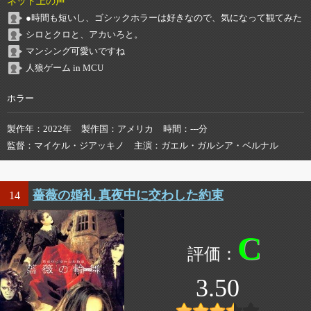
ネット上の声
●時間も短いし、ゴシックホラーは好きなので、気になって観てみた
シロとクロと、アカいろと。
マンシング可愛いですね
人狼ゲーム in MCU
ホラー
製作年
2022年
製作国
アメリカ
時間
---分
監督
マイケル・ジアッキノ
主演
ガエル・ガルシア・ベルナル
薔薇の婚礼 真夜中に交わした約束
14
C
3.50