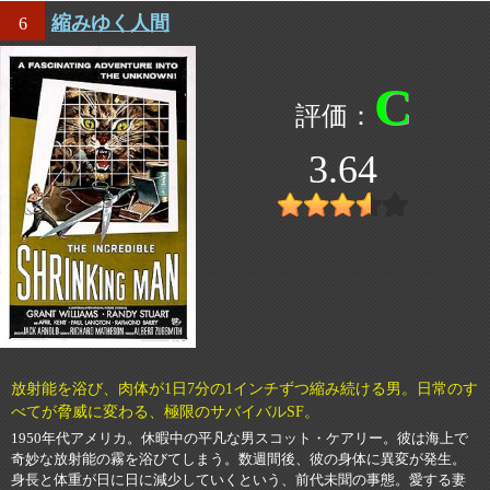
縮みゆく人間
6
C
3.64
放射能を浴び、肉体が1日7分の1インチずつ縮み続ける男。日常のす
べてが脅威に変わる、極限のサバイバルSF。
1950年代アメリカ。休暇中の平凡な男スコット・ケアリー。彼は海上で
奇妙な放射能の霧を浴びてしまう。数週間後、彼の身体に異変が発生。
身長と体重が日に日に減少していくという、前代未聞の事態。愛する妻