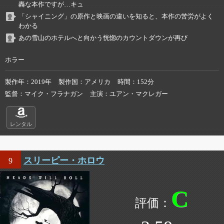
轟な本作ですが…キュ
「シャイニング」の原作と映画の違いを知ると、本作の苦労がよく
わかる
あの雪山のホテルへと向かう恍惚のカウントダウンが再び
ホラー
製作年
2019年
製作国
アメリカ
時間
152分
監督
マイク・フラナガン
主演
ユアン・マクレガー
レンタル
スリーピー・ホロウ
9
C