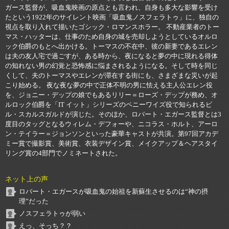
ガース監督が、吸血鬼映画の原点とも言われ、自身も多大な影響を受け
たという1922年のサイレント映画「吸血鬼ノスフェラトゥ」に、独自の
視点を取り入れて描いたゴシック・ロマンスホラー。 不動産業者のトー
マス・ハッターは、仕事のため自身の城を売却しようとしているオルロ
ック伯爵のもとへ出かける。トーマスの不在中、彼の新妻であるエレン
は夫の友人宅で過ごすが、ある時から、夜になると夢の中に現れる得体
の知れない男の幻覚と恐怖感に悩まされるようになる。そして時を同じ
くして、夫のトーマスやエレンが滞在する街にも、さまざまな災いが起
こり始める。 夜な夜な夢の中で正体不明の男に怯える主人公エレン役
を、ジョニー・デップの娘でもあるリリー＝ローズ・デップが務め、オ
ルロック伯爵を「IT イット」シリーズのペニーワイズ役で知られるビ
ル・スカルスガルドが演じた。そのほか、ロバート・エガース監督とは3
度目のタッグとなるウィレム・デフォーや、ニコラス・ホルト、アーロ
ン・テイラー＝ジョンソンといった豪華キャストが共演。第97回アカデ
ミー賞で撮影賞、美術賞、衣装デザイン賞、メイクアップ＆ヘアスタイ
リング賞の4部門でノミネートされた。
ネット上の声
ロバート・エガースが吸血鬼の始祖を新蘇生させるのは“神の摂
理”だった
ノスフェラトゥが弱い
えっ、そっち？？