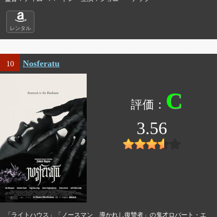
レンタル
Nosferatu
10
C
3.56
「ライトハウス」「ノースマン 導かれし復讐者」の鬼才ロバート・エ