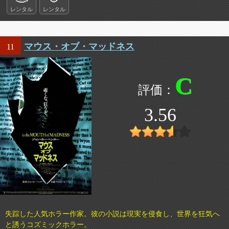
レンタル
レンタル
マウス・オブ・マッドネス
11
C
3.56
失踪した人気ホラー作家。彼の小説は現実を侵食し、世界を狂気へ
と誘うコズミックホラー。