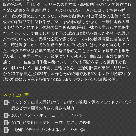
版の第1作。「リング」シリーズの脚本家・高橋洋監修のもとで製作され
た清水監督の初長編作品で、その内容の恐ろしさが口コミで評判を呼
び、後の映画化につながった。 小学校教師の小林は不登校の生徒・佐伯
俊雄の家庭訪問に訪れるが、家には俊雄の姿しかなく、一緒に両親の帰
りを待つことにする。俊雄の母である伽椰子は小林の大学時代の同級生
だったが、そこで目にした伽椰子の日記には常軌を逸した小林への思い
がつづられていた。異様な空気が漂うなか、小林の携帯電話に着信が入
る。時は過ぎ、かつて佐伯親子が住んでいた家には村上家が暮らしてい
た。長女の柑菜は従妹の由紀に勉強を教えてもらっている最中に用事を
思い出し、中学へ向かう。部屋にひとり残された由紀は、奇妙な気配を
感じ……。 佐伯伽椰子役を後のシリーズでも同役を演じる藤貴子が務
め、柳ユーレイ、栗山千明、三輪ひとみ、三輪明日美が出演。リリース
から25年を迎えた2025年、本作とその続編であるVシネマ版「呪怨2」が
清水監督による完全監修で4K＆5.1chサラウンド化され劇場公開。
ネット上の声
「リング」に並ぶ元祖Jホラーの傑作が劇場で甦る ４Kでもノイズが
残るビデオ画質のうさん臭さも魅力！
2000年ベスト・ホラームービー！⭐️⭐️⭐️✨
なにげに栗山千明デビュー作、なにげに秀作
『呪怨 ビデオオリジナル版』6つの怖い話