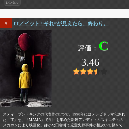
レンタル
IT／イット “それ”が見えたら、終わり。
5
C
3.46
スティーブン・キングの代表作の1つで、1990年にはテレビドラマ化され
た「IT」を、「MAMA」で注目を集めた新鋭アンディ・ムスキエティの
メガホンにより映画化。静かな田舎町で児童失踪事件が相次いで起きて