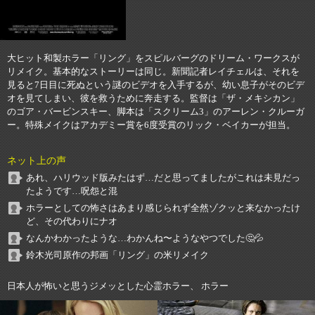
大ヒット和製ホラー「リング」をスピルバーグのドリーム・ワークスが
リメイク。基本的なストーリーは同じ。新聞記者レイチェルは、それを
見ると7日目に死ぬという謎のビデオを入手するが、幼い息子がそのビデ
オを見てしまい、彼を救うために奔走する。監督は「ザ・メキシカン」
のゴア・バービンスキー、脚本は「スクリーム3」のアーレン・クルーガ
ー。特殊メイクはアカデミー賞を6度受賞のリック・ベイカーが担当。
ネット上の声
あれ、ハリウッド版みたはず…だと思ってましたがこれは未見だっ
たようです…呪怨と混
ホラーとしての怖さはあまり感じられず全然ゾクッと来なかったけ
ど、その代わりにナオ
なんかわかったような…わかんね〜ようなやつでした🤔💦
鈴木光司原作の邦画「リング」の米リメイク
日本人が怖いと思うジメッとした心霊ホラー、 ホラー