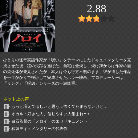
2.88
ひとりの怪奇実話作家が「呪い」をテーマにしたドキュメンタリーを完
成させた後、謎の失踪を遂げた。自宅は全焼し、焼け跡からは作家の妻
の焼死体が発見されたが、本人は今も行方不明のまま。彼が遺した作品
を一年がかりで検証して完成させたホラー映画。プロデューサーは、
「リング」「呪怨」シリーズの一瀬隆重。
ネット上の声
もっと増えてほしいと思う…怖くてたまらないけど…
オカルト好きな人、信じやすい人集まれ〜♪
白石監督の「ノロイ」のエセドキュメント
和製モキュメンタリーの代表作