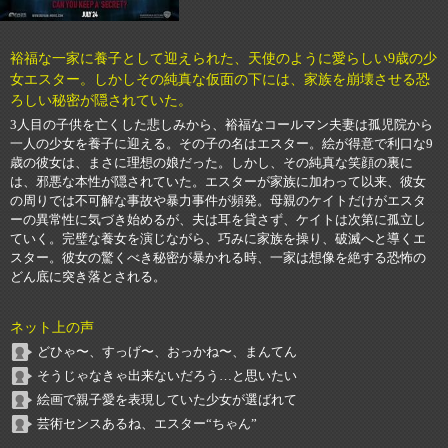
裕福な一家に養子として迎えられた、天使のように愛らしい9歳の少
女エスター。しかしその純真な仮面の下には、家族を崩壊させる恐
ろしい秘密が隠されていた。
3人目の子供を亡くした悲しみから、裕福なコールマン夫妻は孤児院から
一人の少女を養子に迎える。その子の名はエスター。絵が得意で利口な9
歳の彼女は、まさに理想の娘だった。しかし、その純真な笑顔の裏に
は、邪悪な本性が隠されていた。エスターが家族に加わって以来、彼女
の周りでは不可解な事故や暴力事件が頻発。母親のケイトだけがエスタ
ーの異常性に気づき始めるが、夫は耳を貸さず、ケイトは次第に孤立し
ていく。完璧な養女を演じながら、巧みに家族を操り、破滅へと導くエ
スター。彼女の驚くべき秘密が暴かれる時、一家は想像を絶する恐怖の
どん底に突き落とされる。
ネット上の声
どひゃ〜、すっげ〜、おっかね〜、まんてん
そうじゃなきゃ出来ないだろう…と思いたい
絵画で親子愛を表現していた少女が選ばれて
芸術センスあるね、エスター“ちゃん”