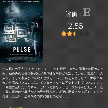
E
2.55
一人暮しの平凡なOLだったミチ。しかし最近、彼女の周囲では同僚の自
殺、勤め先の社長の失踪など無気味な事件が相次いでいた。友達が、恋
人が、そして家族までが次々と消えていく。時を同じくして、大学生亮
介の自宅のパソコンには、インターネットにアクセスしてもいないのに
「幽霊に会いたいですか」という奇妙なメッセージが浮かび上がり、黒
い袋に覆われた異常な人の姿が現れた。次第に廃虚となる町で、ミチと
亮介は出会い、迫り来る恐怖に挑むのだが……。