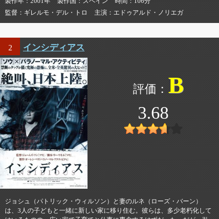
製作年
2001年
製作国
スペイン
時間
106分
監督
ギレルモ・デル・トロ
主演
エドゥアルド・ノリエガ
インシディアス
2
B
3.68
ジョシュ（パトリック・ウィルソン）と妻のルネ（ローズ・バーン）
は、3人の子どもと一緒に新しい家に移り住む。彼らは、多少老朽化して