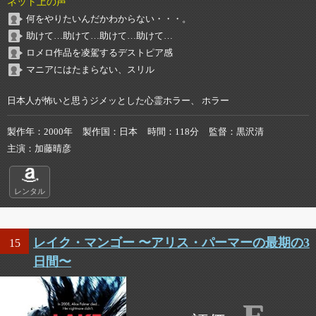
ネット上の声
何をやりたいんだかわからない・・・。
助けて…助けて…助けて…助けて…
ロメロ作品を凌駕するデストピア感
マニアにはたまらない、スリル
日本人が怖いと思うジメッとした心霊ホラー、 ホラー
製作年
2000年
製作国
日本
時間
118分
監督
黒沢清
主演
加藤晴彦
レンタル
レイク・マンゴー 〜アリス・パーマーの最期の3
15
日間〜
E