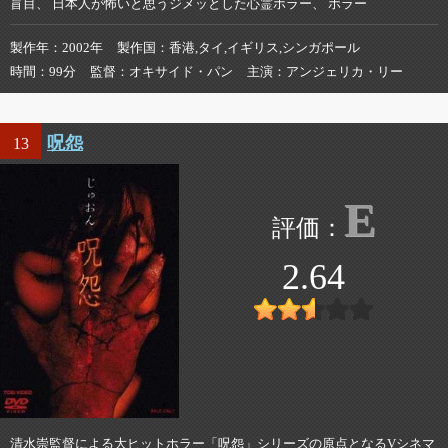
盲目、 日本人が怖いと思うジメッとした心霊ホラー、 ホラー
製作年
2002年
製作国
香港,タイ,イギリス,シンガポール
時間
99分
監督
オキサイド・パン
主演
アンジェリカ・リー
呪怨
13
E
2.64
清水崇監督による大ヒットホラー「呪怨」シリーズの原点となるVシネマ