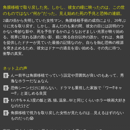
角膜移植で取り戻した光。しかし、彼女の瞳に映ったのは、この世
のものではない“何か”だった。見え始めた死の予兆と恐怖の連鎖。
2歳の頃から失明していた女性マン。角膜移植手術の成功により、20年ぶ
りに光を取り戻す。しかし、喜んだのも束の間、彼女の目には説明のつ
かない奇妙な影や、死を予告するかのようなおぞましい光景が映り始め
る。視界に現れる謎の黒い影、鏡に映る自分以外の誰か。それは、角膜
を提供したドナーが見ていた最後の記憶なのか。自らを蝕む恐怖の根源
を突き止めるため、彼女はドナーの過去を追い始める。その先に待つ、
衝撃の真実。
ネット上の声
んー前半は角膜移植でっていう設定や雰囲気が良いのもあって、秀
逸なホラーだなぁなん
恐怖シーンだけに頼らない、ドラマも重視した家族で「ワー⁉キャ
ー⁉」と楽しめる良質
ﾓﾉﾉｹちゃん3度の飯と酒､猫､温泉､AVと同じくらいホラー映画大好き
なのだけど
角膜移植で視力を取り戻した女性が見たものは…見えるはずのない
ものだった😱