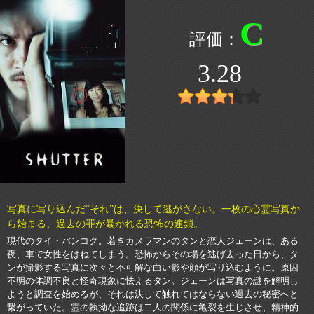
C
3.28
写真に写り込んだ“それ”は、決して逃がさない。一枚の心霊写真か
ら始まる、過去の罪が暴かれる恐怖の連鎖。
現代のタイ・バンコク。若きカメラマンのタンと恋人ジェーンは、ある
夜、車で女性をはねてしまう。恐怖からその場を逃げ去った日から、タ
ンが撮影する写真に次々と不可解な白い影や顔が写り込むように。原因
不明の体調不良と怪奇現象に怯えるタン。ジェーンは写真の謎を解明し
ようと調査を始めるが、それは決して触れてはならない過去の秘密へと
繋がっていた。霊の執拗な追跡は二人の関係に亀裂を生じさせ、精神的