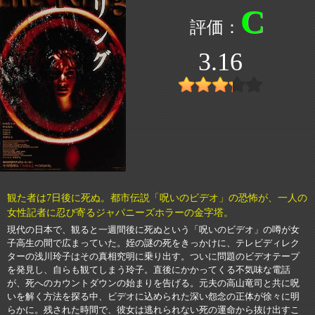
C
3.16
観た者は7日後に死ぬ。都市伝説「呪いのビデオ」の恐怖が、一人の
女性記者に忍び寄るジャパニーズホラーの金字塔。
現代の日本で、観ると一週間後に死ぬという「呪いのビデオ」の噂が女
子高生の間で広まっていた。姪の謎の死をきっかけに、テレビディレク
ターの浅川玲子はその真相究明に乗り出す。ついに問題のビデオテープ
を発見し、自らも観てしまう玲子。直後にかかってくる不気味な電話
が、死へのカウントダウンの始まりを告げる。元夫の高山竜司と共に呪
いを解く方法を探る中、ビデオに込められた深い怨念の正体が徐々に明
らかに。残された時間で、彼女は逃れられない死の運命から抜け出すこ