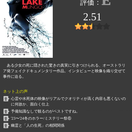
2.51
ある少女の死に隠された驚きの真実に引きつけられる、オーストラリ
ア発フェイクドキュメンタリー作品。インタビューと映像を織り交ぜて
事件に迫る。
ネット上の声
心霊や水死体の映像がリアルでクオリティが高く内容も悪くないの
に何故か、面白く仕上
予備知識なしで観るのがベストですね。
'23〜'24冬のホラー/ミステリー祭⑥
幽霊と「人の生死」の相関関係