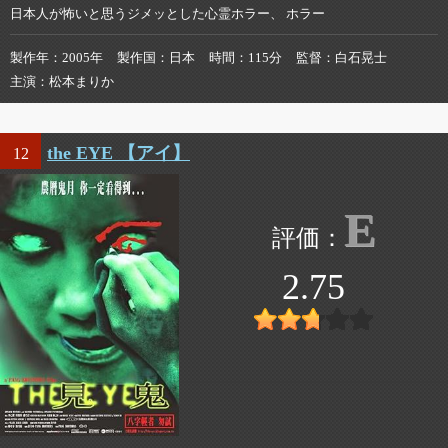
日本人が怖いと思うジメッとした心霊ホラー、 ホラー
製作年
2005年
製作国
日本
時間
115分
監督
白石晃士
主演
松本まりか
the EYE 【アイ】
12
E
2.75