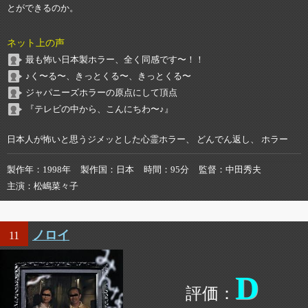
とができるのか。
ネット上の声
最も怖い日本製ホラー、全く同感です〜！！
♪く〜る〜、きっとくる〜、きっとくる〜
ジャパニーズホラーの原点にして頂点
『テレビの中から、こんにちわ〜♪』
日本人が怖いと思うジメッとした心霊ホラー、 どんでん返し、 ホラー
製作年
1998年
製作国
日本
時間
95分
監督
中田秀夫
主演
松嶋菜々子
ノロイ
11
D