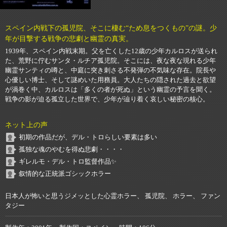
スペイン内戦下の孤児院、そこに棲む“ため息をつくもの”の謎。少
年が目撃する戦争の悲劇と幽霊の真実。
1939年、スペイン内戦末期。父を亡くした12歳の少年カルロスが送られ
た、荒野に佇むサンタ・ルチア孤児院。そこには、夜な夜な現れる少年
幽霊サンティの噂と、中庭に突き刺さる不発弾の不気味な存在。院長や
心優しい博士、そして謎めいた用務員。大人たちの隠された過去と欲望
が渦巻く中、カルロスは「多くの者が死ぬ」という幽霊の予言を聞く。
戦争の影が迫る孤立した世界で、少年が辿り着く哀しい秘密の核心。
ネット上の声
初期の作品だが、デル・トロらしい要素は多い
孤独な魂のやむを得ぬ悲劇・・・・
ギレルモ・デル・トロ監督作品✨
叙情的な正統派ゴシックホラー
日本人が怖いと思うジメッとした心霊ホラー、 孤児院、 ホラー、 ファン
タジー