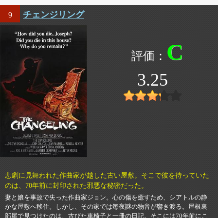
チェンジリング
9
C
3.25
悲劇に見舞われた作曲家が越した古い屋敷。そこで彼を待っていた
のは、70年前に封印された邪悪な秘密だった。
妻と娘を事故で失った作曲家ジョン。心の傷を癒すため、シアトルの静
かな屋敷へ移住。しかし、その家では毎夜謎の物音が響き渡る。屋根裏
部屋で見つけたのは、古びた車椅子と一冊の日記。そこには70年前にこ