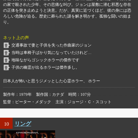
の家で殺された少年、その悲痛な叫び。ジョンは屋敷に潜む邪悪な存在
の正体を突き止めようと決意。だが、真実に近づくほど、彼の身には恐
ろしい危険が迫る。歴史に葬られた謎を解き明かす、孤独な闘いの始ま
り。
ネット上の声
交通事故で妻と子供を失った作曲家のジョン
当時は車椅子ばかり気になっていたけれど…
地味ながらゴシックホラーの傑作です
子供の幽霊が出るホラーは傑作多し。
日本人が怖いと思うジメッとした心霊ホラー、 ホラー
製作年
1979年
製作国
カナダ
時間
107分
監督
ピーター・メダック
主演
ジョージ・Ｃ・スコット
リング
10