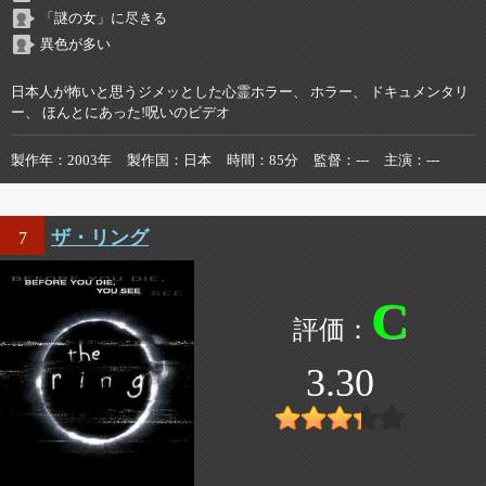
「謎の女」に尽きる
異色が多い
日本人が怖いと思うジメッとした心霊ホラー、 ホラー、 ドキュメンタリ
ー、 ほんとにあった!呪いのビデオ
製作年
2003年
製作国
日本
時間
85分
監督
---
主演
---
ザ・リング
7
C
3.30