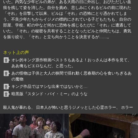
いた。内気な少年ビルの弟が、ある大雨の日に外出し、おびただしい血
痕を残して姿を消した。自分を責め、悲しみにくれるビルの前に現れた
「それ」を目撃して以来、ビルは「それ」の恐怖にとり憑かれてしま
う。不良少年たちからイジメの標的にされている子どもたちも、自分の
部屋、学校、町の中など何かに恐怖を感じるたびに「それ」に遭遇して
いた。「それ」の秘密を共有することとなったビルと仲間たちは、勇気
を振り絞り、「それ」と立ち向かうことを決意するが……。
ネット上の声
オレ的キング原作映画ベスト５もあるよ！おっさんは本作を見て、
ああ俺もピエロなんだ、と思った。
あの怪物は子供と大人の狭間で揺れ動く思春期の心を食いちぎるあ
の魔物
キング作品ではマシな出来ではないかと…
暗黒版『スタンド・バイ・ミー』のような
殺人鬼が暴れる、 日本人が怖いと思うジメッとした心霊ホラー、 ホラー