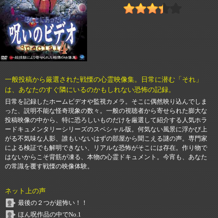
一般投稿から厳選された戦慄の心霊映像集。日常に潜む「それ」
は、あなたのすぐ隣にいるのかもしれない恐怖の記録。
日常を記録したホームビデオや監視カメラ。そこに偶然映り込んでしま
った、説明不能な怪奇現象の数々。一般の視聴者から寄せられた膨大な
投稿映像の中から、特に恐ろしいものだけを厳選して紹介する人気ホラ
ードキュメンタリーシリーズのスペシャル版。何気ない風景に浮かび上
がる不気味な人影、誰もいないはずの部屋から聞こえる謎の声。専門家
による検証でも解明できない、リアルな恐怖がそこには存在。作り物で
はないからこそ背筋が凍る、本物の心霊ドキュメント。今宵も、あなた
の常識を覆す戦慄の映像体験。
ネット上の声
最後の２つが超怖い！！
ほん呪作品の中でNo.1