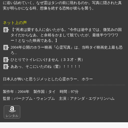
に追い詰めていく。なぜ霊はタンの前に現れるのか。写真に隠された真
実が明らかになる時、想像を絶する恐怖が彼らを襲う。
ネット上の声
【”死者は愛する人に会いたがる。”今作は途中までは、微笑みの国
タイだからなあ、と余裕をかまして観ていたが、最後半ウワワワ
ー！となった映画である。】
2004年公開のホラー映画『心霊写真』は、当時タイ映画史上最も恐
ろ...
ひとりでトイレにいけません（３３才・男）
ああっ、そこにいたのね（驚）！！！！！
日本人が怖いと思うジメッとした心霊ホラー、 ホラー
製作年
2004年
製作国
タイ
時間
97分
監督
パークプム・ウォンプム
主演
アナンダ・エヴァリンハム
レンタル