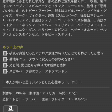
超常現象にみまわれた平凡な一家の恐怖と混乱を描くホラー映画。製作
はスティーブン・スピルバーグとフランク・マーシャル、監督は「悪魔
のいけにえ」のトビー・フーパー。脚本はスピルバーグ、マイケル・グ
レイス、マーク・ヴィクター、原案はスピルバーグ、撮影はマシュー・
Ｆ・レオネッティ、音楽はジェリー・ゴールドスミスが担当。出演はク
レイグ・Ｔ・ネルソン、ジョベス・ウィリアムス、ベアトリス・ストレ
イト、ドミニク・ダン、オリバー・ロビンス、ヘザー・オルーク、ゼル
ダ・ルビンスタインなど。ドルビー・ステレオ。
ネット上の声
砂嵐が身近だったアナログ放送の時代だととても怖かったと思う
墓地をニュータウンに変えるのおやめなさい
光と闇､愛と怒りが織り成す感動と恐怖
スピルバーグ節のホラーアドファンドラ
日本人が怖いと思うジメッとした心霊ホラー、 ホラー
製作年
1982年
製作国
アメリカ
時間
115分
監督
トビー・フーパー
主演
クレイグ・Ｔ・ネルソン