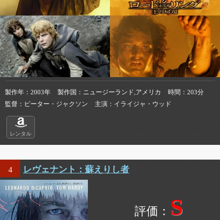
製作年
2003年
製作国
ニュージーランド,アメリカ
時間
203分
監督
ピーター・ジャクソン
主演
イライジャ・ウッド
レンタル
レヴェナント：蘇えりし者
4
S