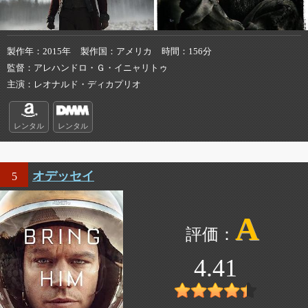
製作年
2015年
製作国
アメリカ
時間
156分
監督
アレハンドロ・Ｇ・イニャリトゥ
主演
レオナルド・ディカプリオ
レンタル
レンタル
オデッセイ
5
A
4.41