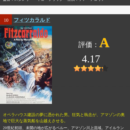
フィツカラルド
10
A
4.17
オペラハウス建設の夢に憑かれた男。狂気と執念が、アマゾンの奥
地で巨大な蒸気船を山越えさせる。
20世紀初頭、未開の地が広がるペルー、アマゾン川上流域。アイルラン