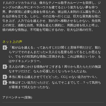
ド人のフィツカラルドは、偉大なテノール歌手カルーソーを崇拝し、ジ
ャングルの真ん中にオペラハウスを建てるという途方もない夢を持つ
男。夢の実現に必要な資金を得るため、彼は前人未到のゴム園を手に入
れる計画を立てる。しかし、その土地へ行くには、巨大な蒸気船を陸に
引き上げ、人力で山を越えさせ、別の川へ移動させるしかない。先住民
との対立、過酷な自然。常識を超えた挑戦に、周囲は彼を狂人と呼ぶ。
彼の純粋な情熱は、不可能を可能にするのか。壮大な計画の行方。
ネット上の声
「船が山を越える」ってあらすじだけ聞くと意味不明だけど、観た
らマジでそのまんまだったw 主人公も監督も狂ってるとしか思えな
い。でもその狂気的な情熱に圧倒される。これは映画というか、も
はやドキュメンタリー。
主人公の夢にかける情熱がすごすぎる！周りから見たらただの無謀
なオヤジだけど、なんか応援したくなっちゃうんだよね。
本当に船を山越えさせててビビった。CGじゃない迫力がヤバい。
映像はすごい迫力だったけど、なんでそこまでして…？って気持ち
が最後まで拭えなかったかな。
アドベンチャー(冒険)