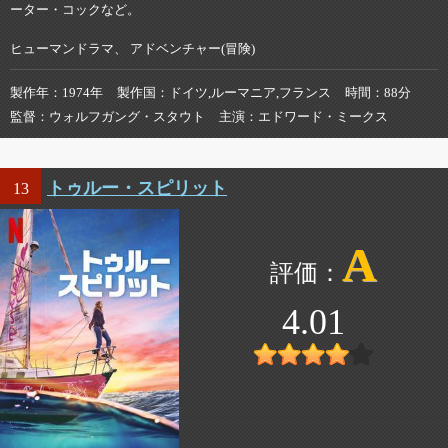
ーター・コックなど。
ヒューマンドラマ、 アドベンチャー(冒険)
製作年
1974年
製作国
ドイツ,ルーマニア,フランス
時間
88分
監督
ウォルフガング・スタウト
主演
エドワード・ミークス
トゥルー・スピリット
13
A
4.01