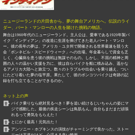
ニュージーランドの片田舎から、夢の舞台アメリカへ。伝説のライ
ダー、バート・マンローの人生を賭けた挑戦の物語。
舞台は1960年代のニュージーランド。主人公は、愛車である1920年製バ
イク「インディアン」の改造に生涯を捧げてきた老人バート・マンロ
ー。彼の長年の夢は、アメリカ・ユタ州で開催される世界最速を競う大
会「ボンネビル・スピードウィーク」への出場。年金暮らしで資金も乏
しく、心臓病を患う彼の挑戦は無謀そのもの。しかし、不屈の精神と周
囲の人々の温かい支援を力に、彼は自らバイクを船に積み込み、遥かな
るアメリカ大陸へと旅立つ。数々のトラブルや出会いを乗り越え、つい
にたどり着いた夢の塩平原。果たして、彼のポンコツバイクは奇跡の記
録を打ち立てることができるのか。
ネット上の声
バイク乗りなら絶対見るべき！夢を追い続けるじいちゃんの姿にマ
ジで感動した。最後の疾走シーンは鳥肌もん。自分もまだまだ頑張
れるって勇気をもらえた！
とにかく最高！元気出た！
アンソニー・ホプキンスの演技がチャーミングで良かった。ストー