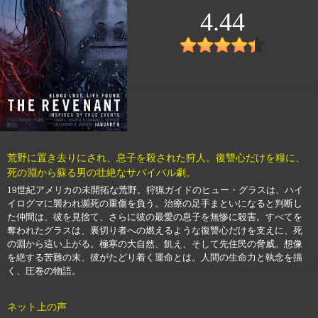
4.44
荒野に置き去りにされ、息子を殺された狩人。復讐心だけを糧に、
死の淵から蘇る男の壮絶なサバイバル劇。
19世紀アメリカの未開拓な荒野。狩猟ガイドのヒュー・グラスは、ハイ
イログマに襲われ瀕死の重傷を負う。治療の足手まといになると判断し
た仲間は、彼を見捨て、さらに彼の最愛の息子を無惨に殺害。すべてを
奪われたグラスは、裏切り者への燃えるような復讐心だけを支えに、死
の淵から這い上がる。極寒の大自然、飢え、そして先住民の脅威。想像
を絶する苦難の末、彼がたどり着く運命とは。人間の生命力と執念を描
く、圧巻の物語。
ネット上の声