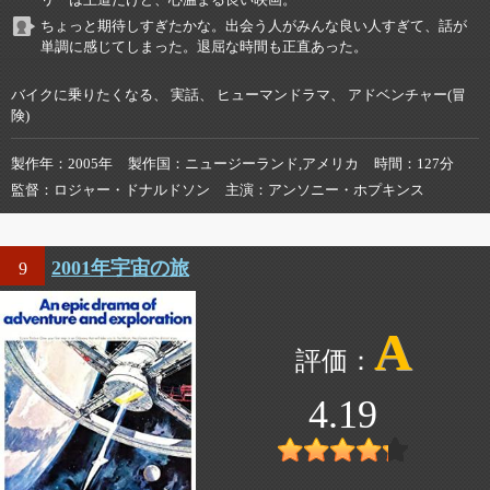
リーは王道だけど、心温まる良い映画。
ちょっと期待しすぎたかな。出会う人がみんな良い人すぎて、話が
単調に感じてしまった。退屈な時間も正直あった。
バイクに乗りたくなる、 実話、 ヒューマンドラマ、 アドベンチャー(冒
険)
製作年
2005年
製作国
ニュージーランド,アメリカ
時間
127分
監督
ロジャー・ドナルドソン
主演
アンソニー・ホプキンス
2001年宇宙の旅
9
A
4.19