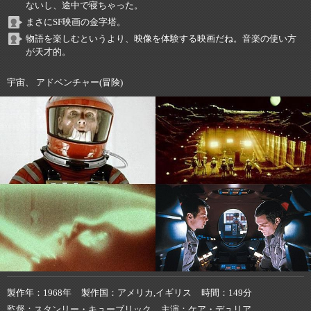
ないし、途中で寝ちゃった。
まさにSF映画の金字塔。
物語を楽しむというより、映像を体験する映画だね。音楽の使い方
が天才的。
宇宙、 アドベンチャー(冒険)
製作年
1968年
製作国
アメリカ,イギリス
時間
149分
監督
スタンリー・キューブリック
主演
ケア・デュリア