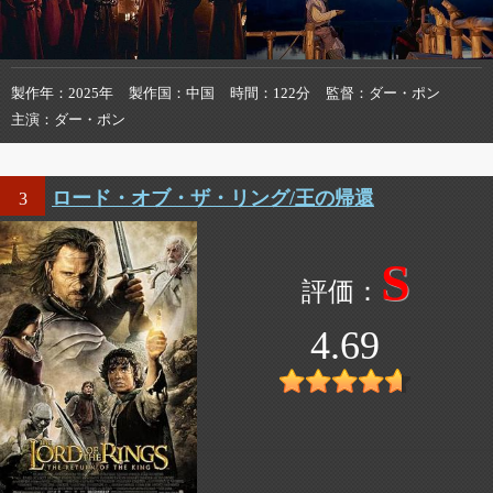
製作年
2025年
製作国
中国
時間
122分
監督
ダー・ポン
主演
ダー・ポン
ロード・オブ・ザ・リング/王の帰還
3
S
4.69