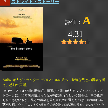
ストレイト・ストーリー
7
A
4.31
74歳の老人がトラクターで300マイルの旅へ。疎遠な兄との再会を誓
う、感動の実話。
1994年、アイオワ州の田舎町。頑固な74歳の老人アルヴィン・ストレイ
トのもとに、10年来疎遠だった兄が病に倒れたという知らせ。車の免許
も視力もない彼が、兄との再会を果たすために選んだのは、時速8キロの
芝刈り機。ウィスコンシン州までの約500キロの道のりを、ただひたすら