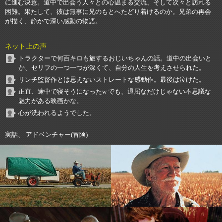
に進む決意。道中で出会う人々との心温まる交流、そして次々と訪れる
困難。果たして、彼は無事に兄のもとへたどり着けるのか。兄弟の再会
が描く、静かで深い感動の物語。
ネット上の声
トラクターで何百キロも旅するおじいちゃんの話。道中の出会いと
か、セリフの一つ一つが深くて、自分の人生を考えさせられた。
リンチ監督作とは思えないストレートな感動作。最後は泣けた。
正直、途中で寝そうになったw でも、退屈なだけじゃない不思議な
魅力がある映画かな。
心が洗われるようでした。
実話、 アドベンチャー(冒険)