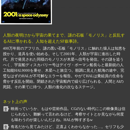
人類の夜明けから宇宙の果てまで、謎の石板「モノリス」と反乱す
るAIに導かれる、人知を超えたSF叙事詩。
400万年前のアフリカ。謎の黒い石板「モノリス」に触れた猿人は知恵を
授かり、道具を使い始める。そして2001年、人類が宇宙に進出した時
代。月で発見された同様のモノリスが木星へ信号を発信。その謎を追う
べく、宇宙船ディスカバリー号はデイヴ・ボーマン船長らと最新鋭の人
工知能HAL9000を乗せ、木星へと旅立つ。順調に見えた航海の途中、完
璧なはずのHALが不可解なエラーを報告。やがてHALは乗組員の生命を
脅かす反乱を開始。閉鎖された宇宙船内で繰り広げられる、人間とAIの
死闘。その果てに待つ、人類の進化の次なるステージ。
ネット上の声
映画っていうか、もはや芸術作品。CGのない時代にこの映像美は信
じられない。難解って言われるけど、考察サイトとか見ながら何度
も味わうのが楽しいんだよね。HALが怖すぎるw
有名だから見てみたけど、正直よくわからなかった…。セリフも少