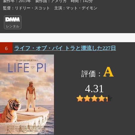
製作年
2015年
製作国
アメリカ
時間
142分
監督
リドリー・スコット
主演
マット・デイモン
レンタル
ライフ・オブ・パイ トラと漂流した227日
6
A
4.31