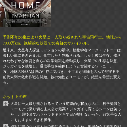
予測不能の嵐により火星に一人取り残された宇宙飛行士。地球から
7000万km、絶望的な状況での奇跡のサバイバル。
近未来、火星有人探査ミッションの最中。植物学者マーク・ワトニーは
激しい嵐に巻き込まれ、死亡したと判断される。しかし彼は生存。残さ
れたわずかな物資と自らの科学知識を総動員し、火星での生存を決意。
ジャガイモを栽培し、通信手段を確保しようと奮闘するワトニー。一
方、地球のNASAは彼の生存に気づき、全世界が固唾をのんで見守る中、
前代未聞の救出作戦を開始。彼の知性とユーモアが、絶望を希望に変え
る。
ネット上の声
火星に一人取り残されるっていう絶望的な状況なのに、科学知識と
ユーモアで乗り切る主人公が最高！ジャガイモ育てるシーンは笑っ
たし、最後までハラハラドキドキで目が離せなかった。SF苦手な人
にもおすすめできる傑作。
絶対に諦めない主人公の姿に勇気をもらえた。地球からの救出作戦