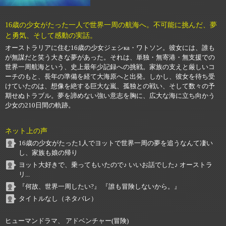
16歳の少女がたった一人で世界一周の航海へ。不可能に挑んだ、夢
と勇気、そして感動の実話。
オーストラリアに住む16歳の少女ジェシка・ワトソン。彼女には、誰も
が無謀だと笑う大きな夢があった。それは、単独・無寄港・無支援での
世界一周航海という、史上最年少記録への挑戦。家族の支えと厳しいコ
ーチのもと、長年の準備を経て大海原へと出発。しかし、彼女を待ち受
けていたのは、想像を絶する巨大な嵐、孤独との戦い、そして数々の予
期せぬトラブル。夢を諦めない強い意志を胸に、広大な海に立ち向かう
少女の210日間の軌跡。
ネット上の声
16歳の少女がたった1人でヨットで世界一周の夢を追うなんて凄い
し、家族も娘の帰り
ヨット大好きで、乗ってもいたので♪ いいお話でした♪ オーストラ
リ...
『何故、世界一周したい?』 『誰も冒険しないから。』
タイトルなし（ネタバレ）
ヒューマンドラマ、 アドベンチャー(冒険)