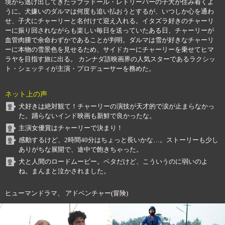
境から逃げ出してきたラブラドール・レトリーバーの子犬が住み着くよ
うに。犬嫌いのダルマは何度も追い払おうとするが、いつしか心を通わ
せ、子犬にチャーリーと名付けて迎え入れる。イタズラ好きのチャーリ
ーに振り回されながらも楽しい毎日を送っていたある日、チャーリーが
血管肉腫で余命わずかであることが判明。ダルマは雪が好きなチャーリ
ーに本物の雪景色を見せるため、サイドカーにチャーリーを乗せてヒマ
ラヤを目指す旅に出る。 カンナダ語映画界の人気スターであるラクシッ
ト・シェッティが主演・プロデューサーを務めた。
ネット上の声
犬好きは絶対観て！チャーリーの演技が天才的で涙が止まらなかっ
た。踊らないインド映画も新鮮で良かったな。
主演女優賞はチャーリーで決まり！
感動するけど、2時間40分はちょっと長いかな…。ストーリーも少し
ありがちな展開で、途中で飽きちゃった。
犬と人間のロードムービー。ベタだけど、こういうのに弱いのよ
ね。まんまと泣かされました。
ヒューマンドラマ、 アドベンチャー(冒険)