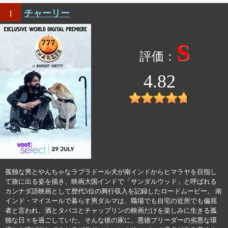
チャーリー
1
S
4.82
孤独な男とやんちゃなラブラドール犬が南インドからヒマラヤを目指し
て旅に出る姿を描き、映画大国インドで「サンダルウッド」と呼ばれる
カンナダ語映画として歴代5位の興行収入を記録したロードムービー。 南
インド・マイスールで暮らす男ダルマは、職場でも自宅の近所でも偏屈
者と言われ、酒とタバコとチャップリンの映画だけを楽しみに生きる孤
独な日々を過ごしていた。そんな彼の家に、悪徳ブリーダーの劣悪な環