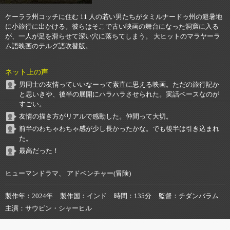
ケーララ州コッチに住む 11 人の若い男たちがタミルナードゥ州の避暑地
に小旅行に出かける。彼らはそこで古い映画の舞台になった洞窟に入る
が、一人が足を滑らせて深い穴に落ちてしまう。 大ヒットのマラヤーラ
ム語映画のテルグ語吹替版。
ネット上の声
男同士の友情っていいなーって素直に思える映画。ただの旅行記か
と思いきや、後半の展開にハラハラさせられた。実話ベースなのが
すごい。
友情の描き方がリアルで感動した。仲間って大切。
前半のわちゃわちゃ感が少し長かったかな。でも後半は引き込まれ
た。
最高だった！
ヒューマンドラマ、 アドベンチャー(冒険)
製作年
2024年
製作国
インド
時間
135分
監督
チダンバラム
主演
サウビン・シャーヒル