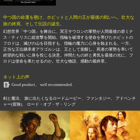
中つ国の命運を懸け、ホビットと人間の王が最後の戦いへ。壮大な
旅の終焉、そして伝説の誕生。
幻想世界「中つ国」を舞台に、冥王サウロンの軍勢が人間最後の砦ミナ
ス・ティリスに総攻撃を開始。指輪を破壊する使命を帯びたホビットの
フロドは、滅びの山を目指すも、指輪の魔力に心身を蝕まれる。一方、
正当な王位継承者アラゴルンは、王として覚醒し、死者の軍勢を率いて
絶望的な戦いに身を投じる決意。仲間たちの絆と勇気を最後の光に、フ
ロドは使命を果たせるのか。壮大な物語、感動の最終章。
ネット上の声
Good product、 well recommended.
剣と魔法、 旅に出たくなるロードムービー、 ファンタジー、 アドベンチ
ャー(冒険)、 ロード・オブ・ザ・リング