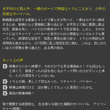
太平洋のど真ん中、一艘のボートで獰猛なトラと二人きり。少年の
壮絶なサバイバル。
動物園を経営する家族とインドで暮らす少年パイ。一家はカナダへ移住
するため、動物たちと貨物船に乗り込むが、太平洋上で嵐に遭遇し船は
沈没。家族を失い、パイだけが救命ボートで生き残る。しかし、そのボ
ートにはリチャード・パーカーと名付けられた獰猛なベンガルトラも乗
っていた。絶望的な状況下、知恵と勇気を振り絞り、トラとの奇妙な共
存関係を築きながら、227日間に及ぶ漂流生活に挑む。これは、信じがた
いほどの苦難を乗り越えた、ある男の告白。
ネット上の声
映像がとにかく綺麗で、それだけでも見る価値あり！でも話はもっ
と深くて、最後どっちの話を信じるか？って問いかけがズシンと来
た。ただの漂流モノじゃないね。
トラとの旅、美しくて切なかった。リチャード・パーカー…。
映像は綺麗だけど、話が難しくてちょっと退屈だったかな。
最高の映像体験！
海で遭難する絶望的な、 生き残りを賭けた極限のサバイバル、 アドベン
チャー(冒険)