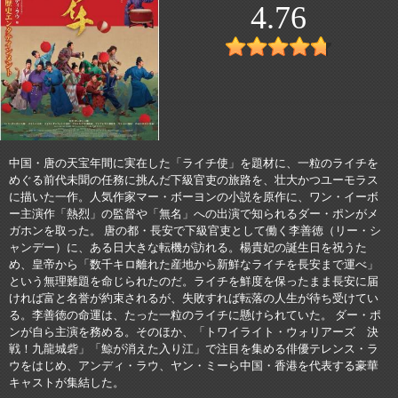
4.76
中国・唐の天宝年間に実在した「ライチ使」を題材に、一粒のライチを
めぐる前代未聞の任務に挑んだ下級官吏の旅路を、壮大かつユーモラス
に描いた一作。人気作家マー・ボーヨンの小説を原作に、ワン・イーボ
ー主演作「熱烈」の監督や「無名」への出演で知られるダー・ポンがメ
ガホンを取った。 唐の都・長安で下級官吏として働く李善徳（リー・シ
ャンデー）に、ある日大きな転機が訪れる。楊貴妃の誕生日を祝うた
め、皇帝から「数千キロ離れた産地から新鮮なライチを長安まで運べ」
という無理難題を命じられたのだ。ライチを鮮度を保ったまま長安に届
ければ富と名誉が約束されるが、失敗すれば転落の人生が待ち受けてい
る。李善徳の命運は、たった一粒のライチに懸けられていた。 ダー・ポ
ンが自ら主演を務める。そのほか、「トワイライト・ウォリアーズ 決
戦！九龍城砦」「鯨が消えた入り江」で注目を集める俳優テレンス・ラ
ウをはじめ、アンディ・ラウ、ヤン・ミーら中国・香港を代表する豪華
キャストが集結した。