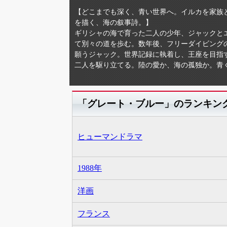
【どこまでも深く、青い世界へ。イルカを家族
を描く、海の叙事詩。】
ギリシャの海で育った二人の少年、ジャックと
て別々の道を歩む。数年後、フリーダイビング
願うジャック。世界記録に執着し、王座を目指
二人を駆り立てる。陸の愛か、海の孤独か。青
「グレート・ブルー」のランキン
ヒューマンドラマ
1988年
洋画
フランス