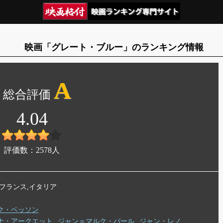
映画「グレート・ブルー」のランキング情報
A
4.04
評価数：
2578
人
年 フランス,イタリア
ク・ベッソン
ナ・アークエット
ジャン＝マルク・バール
ジャン・レノ