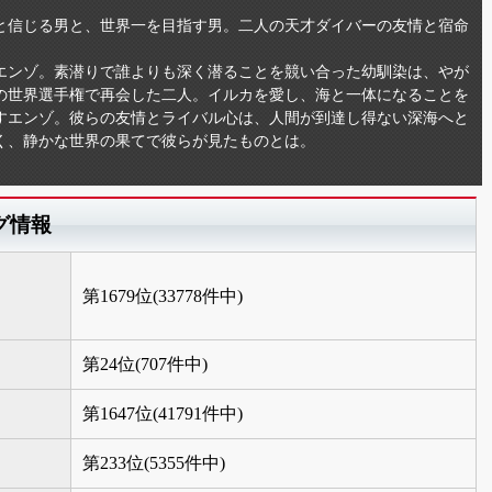
と信じる男と、世界一を目指す男。二人の天才ダイバーの友情と宿命
エンゾ。素潜りで誰よりも深く潜ることを競い合った幼馴染は、やが
の世界選手権で再会した二人。イルカを愛し、海と一体になることを
すエンゾ。彼らの友情とライバル心は、人間が到達し得ない深海へと
く、静かな世界の果てで彼らが見たものとは。
グ情報
第1679位(33778件中)
第24位(707件中)
第1647位(41791件中)
第233位(5355件中)