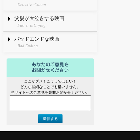
Detective Conan
父親が大泣きする映画
Father is Crying
バッドエンドな映画
Bad Ending
ここがダメ！こうしてほしい！
どんな些細なことでも構いません。
当サイトへのご意見を是非お聞かせください。
送信する