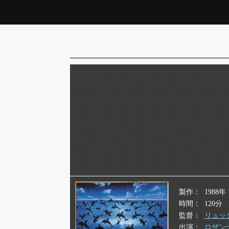
製作
1988
時間
120分
監督
リュッ
出演
ロザン