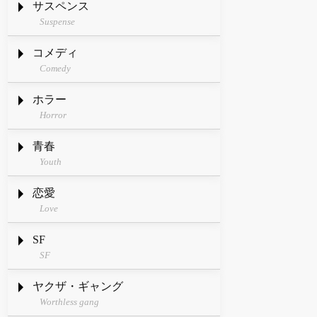
サスペンス
Suspense
コメディ
Comedy
ホラー
Horror
青春
Youth
恋愛
Love
SF
SF
ヤクザ・ギャング
Worthless gang