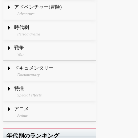
アドベンチャー(冒険)
Adventure
時代劇
Period drama
戦争
War
ドキュメンタリー
Documentary
特撮
Special effects
アニメ
Anime
年代別のランキング