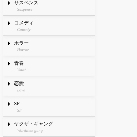
サスペンス
Suspense
コメディ
Comedy
ホラー
Horror
青春
Youth
恋愛
Love
SF
SF
ヤクザ・ギャング
Worthless gang