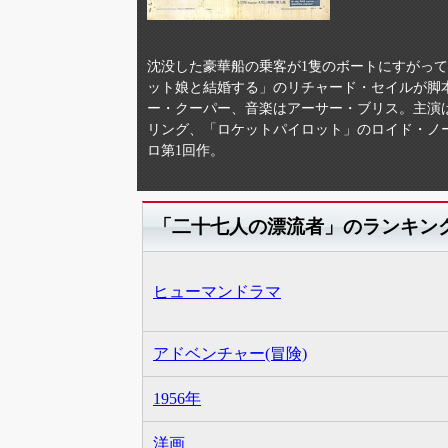
沈没した豪華船の乗客が1隻のボートにすがっ
ット娘と結婚する」のリチャード・セイルが脚
ー・クーパー、音楽はアーサー・ブリス。主演
リング、「ロケットパイロット」のロイド・ノ
ロ第1回作。
「二十七人の漂流者」のランキン
ヒューマンドラマ
アドベンチャー(冒険)
1956年
洋画