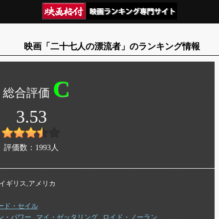
映画「二十七人の漂流者」のランキング情報
C
3.53
評価数：
1993
人
年 イギリス,アメリカ
ード・セイル
ン・パワー
マイ・ゼッタリング
ロイド・ノーラン