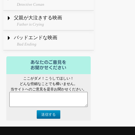
Detective Conan
父親が大泣きする映画
Father is Crying
バッドエンドな映画
Bad Ending
ここがダメ！こうしてほしい！
どんな些細なことでも構いません。
当サイトへのご意見を是非お聞かせください。
送信する