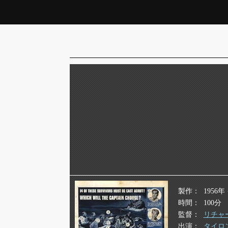
製作
1956
時間
100分
監督
リチャ
出演
タイロ