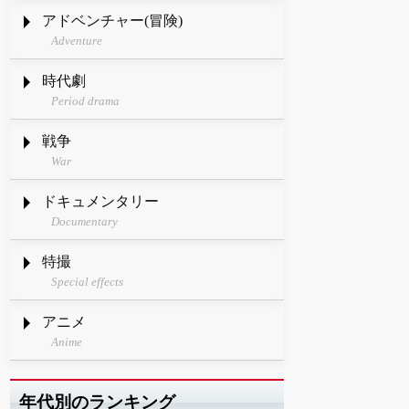
アドベンチャー(冒険)
Adventure
時代劇
Period drama
戦争
War
ドキュメンタリー
Documentary
特撮
Special effects
アニメ
Anime
年代別のランキング