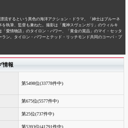
て漂流するという異色の海洋アクション・ドラマ。「紳士はブルーネ
本を執筆、監督も兼ねた。撮影は「魔神スヴェンガリ」のウィルキ
は「愛情物語」のタイロン・パワー、「黄金の賞品」のマイ・セッタ
ーラン。タイロン・パワーとテッド・リッチモンド共同のコーパ・プ
グ情報
第5498位(33778件中)
第675位(5577件中)
第25位(737件中)
第5393位(41791件中)