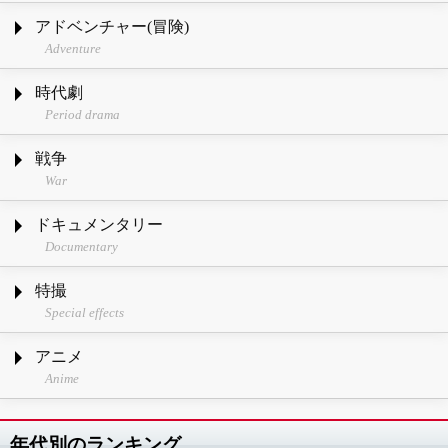
アドベンチャー(冒険)
Adventure
時代劇
Period drama
戦争
War
ドキュメンタリー
Documentary
特撮
Special effects
アニメ
Anime
年代別のランキング