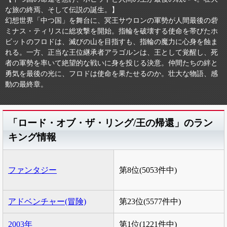
な旅の終焉、そして伝説の誕生。】
幻想世界「中つ国」を舞台に、冥王サウロンの軍勢が人間最後の砦
ミナス・ティリスに総攻撃を開始。指輪を破壊する使命を帯びたホ
ビットのフロドは、滅びの山を目指すも、指輪の魔力に心身を蝕ま
れる。一方、正当な王位継承者アラゴルンは、王として覚醒し、死
者の軍勢を率いて絶望的な戦いに身を投じる決意。仲間たちの絆と
勇気を最後の光に、フロドは使命を果たせるのか。壮大な物語、感
動の最終章。
「ロード・オブ・ザ・リング/王の帰還」のラン
キング情報
ファンタジー
第8位(5053件中)
アドベンチャー(冒険)
第23位(5577件中)
2003年
第1位(1221件中)