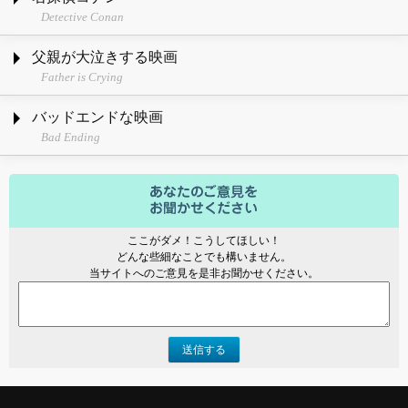
Detective Conan
父親が大泣きする映画
Father is Crying
バッドエンドな映画
Bad Ending
ここがダメ！こうしてほしい！
どんな些細なことでも構いません。
当サイトへのご意見を是非お聞かせください。
送信する