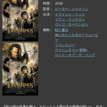
時間
203分
監督
ピーター・ジャクソン
出演
イライジャ・ウッド
イアン・マッケラン
ヴィゴ・モーテンセン
種類
剣と魔法
旅に出たくなるロードムービ
ー
ファンタジー
アドベンチャー(冒険)
ロード・オブ・ザ・リング
【中つ国の命運を懸け、ホビットと人間の王が最後の戦いへ。壮大