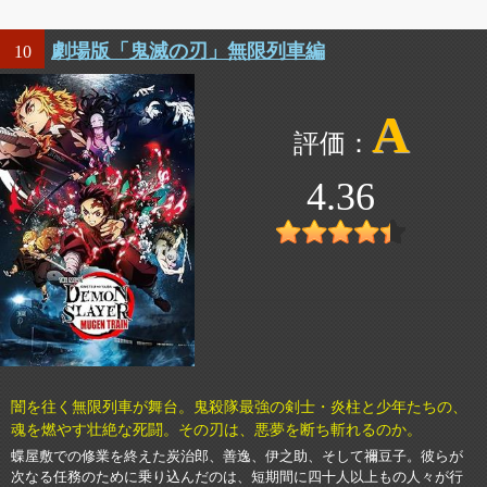
劇場版「鬼滅の刃」無限列車編
10
A
4.36
闇を往く無限列車が舞台。鬼殺隊最強の剣士・炎柱と少年たちの、
魂を燃やす壮絶な死闘。その刃は、悪夢を断ち斬れるのか。
蝶屋敷での修業を終えた炭治郎、善逸、伊之助、そして禰豆子。彼らが
次なる任務のために乗り込んだのは、短期間に四十人以上もの人々が行