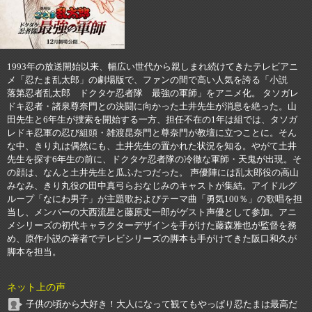
1993年の放送開始以来、幅広い世代から親しまれ続けてきたテレビアニ
メ「忍たま乱太郎」の劇場版で、ファンの間で高い人気を誇る「小説
落第忍者乱太郎 ドクタケ忍者隊 最強の軍師」をアニメ化。 タソガレ
ドキ忍者・諸泉尊奈門との決闘に向かった土井先生が消息を絶った。山
田先生と6年生が捜索を開始する一方、担任不在の1年は組では、タソガ
レドキ忍軍の忍び組頭・雑渡昆奈門と尊奈門が教壇に立つことに。そん
な中、きり丸は偶然にも、土井先生の置かれた状況を知る。やがて土井
先生を探す6年生の前に、ドクタケ忍者隊の冷徹な軍師・天鬼が出現。そ
の顔は、なんと土井先生と瓜ふたつだった。 声優陣には乱太郎役の高山
みなみ、きり丸役の田中真弓らおなじみのキャストが集結。アイドルグ
ループ「なにわ男子」が主題歌およびテーマ曲「勇気100％」の歌唱を担
当し、メンバーの大西流星と藤原丈一郎がゲスト声優として参加。アニ
メシリーズの初代キャラクターデザインを手がけた藤森雅也が監督を務
め、原作小説の著者でテレビシリーズの脚本も手がけてきた阪口和久が
脚本を担当。
ネット上の声
子供の頃から大好き！大人になって観てもやっぱり忍たまは最高だ