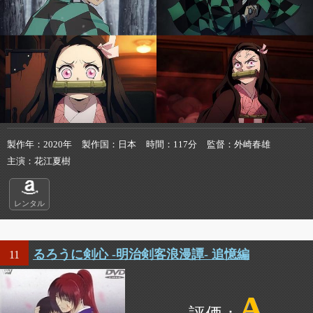
製作年
2020年
製作国
日本
時間
117分
監督
外崎春雄
主演
花江夏樹
レンタル
るろうに剣心 -明治剣客浪漫譚- 追憶編
11
A