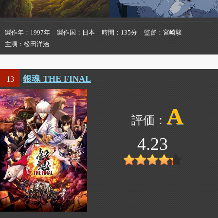
製作年
1997年
製作国
日本
時間
135分
監督
宮崎駿
主演
松田洋治
銀魂 THE FINAL
13
A
4.23