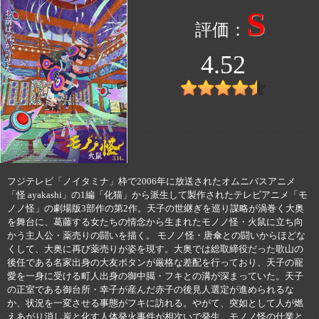
S
4.52
フジテレビ「ノイタミナ」枠で2006年に放送されたオムニバスアニメ
「怪 ayakashi」の1編「化猫」から派生して製作されたテレビアニメ「モ
ノノ怪」の劇場版3部作の第2作。天子の世継ぎを巡り謀略が渦巻く大奥
を舞台に、葛藤する女たちの情念から生まれたモノノ怪・火鼠に立ち向
かう主人公・薬売りの闘いを描く。 モノノ怪・唐傘との闘いからほどな
くして、大奥に再び薬売りが姿を現す。大奥では総取締役だった歌山の
後任である名家出身の大友ボタンが厳格な差配を行っており、天子の寵
愛を一身に受ける町人出身の御中臈・フキとの溝が深まっていた。天子
の正室である御台所・幸子が産んだ赤子の後見人選定が進められるな
か、状況を一変させる事態がフキに訪れる。やがて、突如として人が燃
えあがり消し炭と化す人体発火事件が相次いで発生。モノノ怪の仕業と