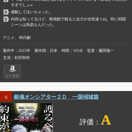
すぎでしょw
感動して泣いちゃった。
内容は知ってるけど、映画館で観ると迫力が全然違うね。特に戦闘
シーンは鳥肌もんだった。
アニメ、 時代劇
製作年
2025年
製作国
日本
時間
105分
監督
藤田陽一
主演
杉田智和
レンタル
銀魂オンシアター２Ｄ 一国傾城篇
6
A