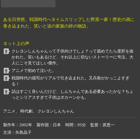
ある日突然、戦国時代へタイムスリップした野原一家！歴史の渦に
巻き込まれた、笑いと涙の家族の絆の物語。
ネット上の声
クレヨンしんちゃんって子供向けでしょ？って舐めてたら度肝を抜
かれた。笑いもあるけど、それ以上に切ないストーリーに号泣。大
人にこそ見てほしい傑作。
アニメで初めて泣いた。
戦国時代の描写がリアルで引き込まれた。又兵衛がかっこよすぎ
る！
話はすごく良いんだけど、しんちゃんである必要あったかな？ちょ
っとシリアスすぎて子供はポカーンかも。
アニメ、 時代劇、 クレヨンしんちゃん
製作年
2002年
製作国
日本
時間
95分
監督
原恵一
主演
矢島晶子