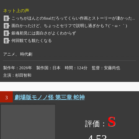
ネット上の声
こっちがほんとのfinalだろってくらい作画とストーリーが凄かった...
面白かったけど、ちょっとセリフで説明し過ぎかも？(´・ω・｀)
銀魂初見には面白さがよくわからず
何回観ても観たくなる
アニメ、 時代劇
製作年
2026年
製作国
日本
時間
124分
監督
安藤尚也
主演
杉田智和
劇場版モノノ怪 第三章 蛇神
3
S
4.53