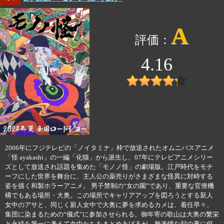
A
4.16
2006年にフジテレビの「ノイタミナ」枠で放送されたオムニバスアニメ
「怪 ayakashi」の一編「化猫」から派生し、07年にテレビアニメシリー
ズとして放送され話題を集めた「モノノ怪」の劇場版。江戸時代をモチ
ーフにした世界を舞台に、主人公の薬売りがさまざまな怪異に対峙する
姿を描く和製ホラーアニメ。 男子禁制の“女の園”であり、重要な官僚機
構でもある場所・大奥。この場所でキャリアアップを図ろうとする新人
女中のアサと、同じく新人女中で大奥に夢を求めるカメは、着任早々、
集団に染まるための“儀式”に参加させられる。御年寄の歌山は大奥の繁栄