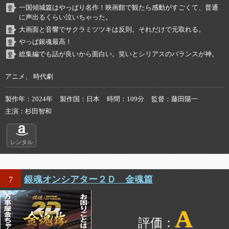
一国傾城篇はやっぱり名作！映画館で観たら感動がすごくて、普通
に声出るくらい泣いちゃった。
大画面と音響でサクラミツツキは反則。それだけで元取れる。
やっぱ銀魂最高！
総集編でも話が良いから面白い。笑いとシリアスのバランスが神。
アニメ、 時代劇
製作年
2024年
製作国
日本
時間
109分
監督
藤田陽一
主演
杉田智和
レンタル
銀魂オンシアター２Ｄ 金魂篇
7
A