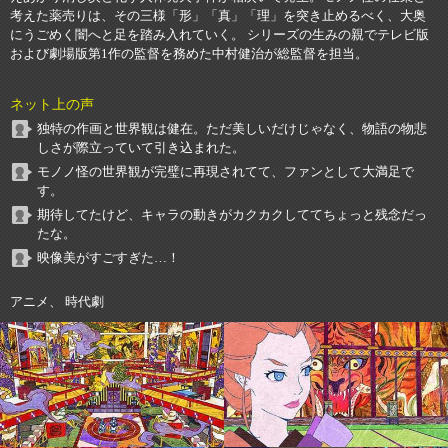
考えた薬売りは、その三様「形」「真」「理」を突き止めるべく、大奥
にうごめく闇へと足を踏み入れていく。 シリーズの生みの親でテレビ版
および劇場版第1作の監督を務めた中村健治が総監督を担当。
ネット上の声
独特の作画と世界観は健在。ただ美しいだけじゃなく、物語の物悲
しさが際立っていて引き込まれた。
モノノ怪の世界観が完璧に再現されてて、ファンとして大満足で
す。
期待してたけど、キャラの動きがカクカクしててちょっと残念だっ
たな。
映像美がすごすぎた…！
アニメ、 時代劇