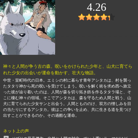
4.26
神々と人間が争う古の森。呪いをかけられた少年と、山犬に育てら
れた少女の出会いが運命を動かす、壮大な物語。
中世・室町時代の日本。エミシの村に暮らす青年アシタカは、村を襲っ
たタタリ神から死の呪いを受けてしまう。呪いを解く術を求め西へ旅立
った彼が辿り着いたのは、人間が森を切り拓き鉄を作るタタラ場と、そ
こに棲む神々の領域。そこでアシタカは、森を守るため人間と戦う、山
犬に育てられた少女サンと出会う。人間ともののけ、双方の憎しみを目
の当たりにするアシタカ。彼はこの争いを止め、共に生きる道を見つけ
出すことができるのか。その過酷な運命。
ネット上の声