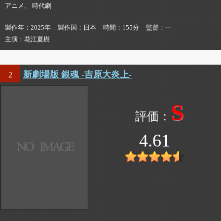
アニメ、 時代劇
製作年
2025年
製作国
日本
時間
155分
監督
---
主演
花江夏樹
新劇場版 銀魂 -吉原大炎上-
2
S
4.61