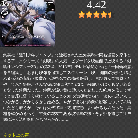
4.42
集英社「週刊少年ジャンプ」で連載された空知英秋の同名漫画を原作と
するアニメシリーズ「銀魂」の人気エピソードを映画館で上映する「銀
魂オンシアター2D」の第2弾。2013年にテレビ放送された「一国傾城篇」
を再編集し、おまけ映像を追加してスクリーン上映。 傾国の美姫と噂さ
れる伝説の花魁・鈴蘭から逆指名での依頼を受け、喜び勇んで吉原へと
やって来た銀時。そんな彼の前に現れたのは、余命いくばくもない老婆
となった鈴蘭だった。鈴蘭が遠い昔に思い人と交わした約束を信じてず
っと吉原に留まり続けていることを知った銀時たちは、彼女の思い人に
つながる手がかりを探し始める。やがて彼らは鈴蘭の顧客についての噂
にたどり着くが、それは先代将軍・徳川定定にまつわるものだった。真
相を確かめるべく、神楽の親友である現将軍の妹・そよ姫を通じて江戸
城に潜り込む銀時たちだったが……。
ネット上の声