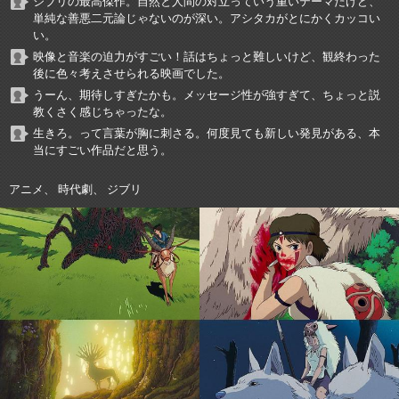
ジブリの最高傑作。自然と人間の対立っていう重いテーマだけど、
単純な善悪二元論じゃないのが深い。アシタカがとにかくカッコい
い。
映像と音楽の迫力がすごい！話はちょっと難しいけど、観終わった
後に色々考えさせられる映画でした。
うーん、期待しすぎたかも。メッセージ性が強すぎて、ちょっと説
教くさく感じちゃったな。
生きろ。って言葉が胸に刺さる。何度見ても新しい発見がある、本
当にすごい作品だと思う。
アニメ、 時代劇、 ジブリ