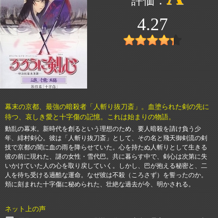
4.27
幕末の京都、最強の暗殺者「人斬り抜刀斎」。血塗られた剣の先に
待つ、哀しき愛と十字傷の記憶。これは始まりの物語。
動乱の幕末。新時代を創るという理想のため、要人暗殺を請け負う少
年、緋村剣心。彼は「人斬り抜刀斎」として、その名と飛天御剣流の剣
技で京都の闇に血の雨を降らせていた。心を持たぬ人斬りとして生きる
彼の前に現れた、謎の女性・雪代巴。共に暮らす中で、剣心は次第に失
いかけていた人の心を取り戻していく。しかし、巴が抱える秘密と、二
人を待ち受ける過酷な運命。なぜ彼は不殺（ころさず）を誓ったのか。
頬に刻まれた十字傷に秘められた、壮絶な過去が今、明かされる。
ネット上の声