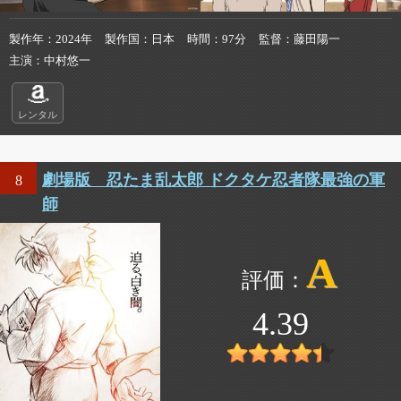
製作年
2024年
製作国
日本
時間
97分
監督
藤田陽一
主演
中村悠一
レンタル
劇場版 忍たま乱太郎 ドクタケ忍者隊最強の軍
8
師
A
4.39