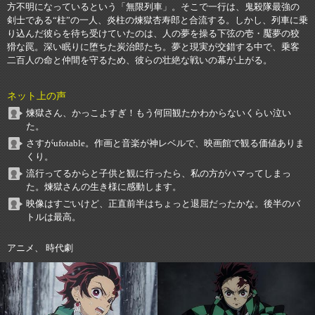
方不明になっているという「無限列車」。そこで一行は、鬼殺隊最強の
剣士である“柱”の一人、炎柱の煉獄杏寿郎と合流する。しかし、列車に乗
り込んだ彼らを待ち受けていたのは、人の夢を操る下弦の壱・魘夢の狡
猾な罠。深い眠りに堕ちた炭治郎たち。夢と現実が交錯する中で、乗客
二百人の命と仲間を守るため、彼らの壮絶な戦いの幕が上がる。
ネット上の声
煉獄さん、かっこよすぎ！もう何回観たかわからないくらい泣い
た。
さすがufotable。作画と音楽が神レベルで、映画館で観る価値ありま
くり。
流行ってるからと子供と観に行ったら、私の方がハマってしまっ
た。煉獄さんの生き様に感動します。
映像はすごいけど、正直前半はちょっと退屈だったかな。後半のバ
トルは最高。
アニメ、 時代劇