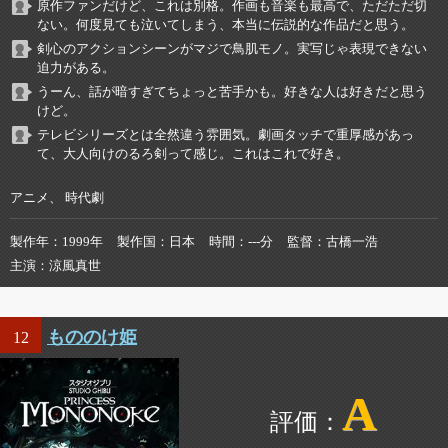
原作ファンだけど、これは別格。作画も音楽も最高で、ただただ切
ない。何度見ても泣いてしまう、本当に伝説的な作品だと思う。
剣心のアクションシーンがマジで鳥肌モノ。実写じゃ表現できない
迫力がある。
うーん、話が暗すぎてちょっと苦手かも。好きな人は好きだと思う
けど。
テレビシリーズとは全然違う雰囲気。劇画タッチで重厚感があっ
て、大人向けのるろ剣って感じ。これはこれで好き。
アニメ、 時代劇
製作年
1999年
製作国
日本
時間
---分
監督
古橋一浩
主演
涼風真世
もののけ姫
12
A