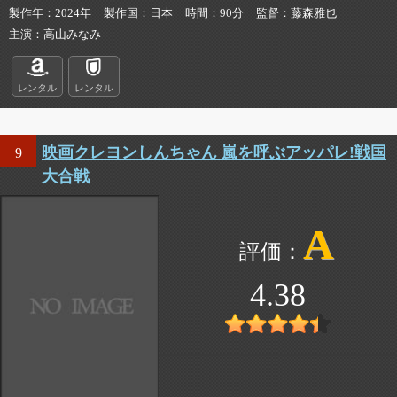
製作年
2024年
製作国
日本
時間
90分
監督
藤森雅也
主演
高山みなみ
レンタル
レンタル
映画クレヨンしんちゃん 嵐を呼ぶアッパレ!戦国
9
大合戦
A
4.38