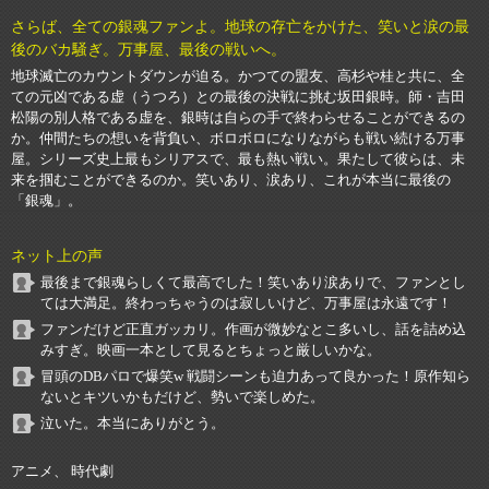
さらば、全ての銀魂ファンよ。地球の存亡をかけた、笑いと涙の最
後のバカ騒ぎ。万事屋、最後の戦いへ。
地球滅亡のカウントダウンが迫る。かつての盟友、高杉や桂と共に、全
ての元凶である虚（うつろ）との最後の決戦に挑む坂田銀時。師・吉田
松陽の別人格である虚を、銀時は自らの手で終わらせることができるの
か。仲間たちの想いを背負い、ボロボロになりながらも戦い続ける万事
屋。シリーズ史上最もシリアスで、最も熱い戦い。果たして彼らは、未
来を掴むことができるのか。笑いあり、涙あり、これが本当に最後の
「銀魂」。
ネット上の声
最後まで銀魂らしくて最高でした！笑いあり涙ありで、ファンとし
ては大満足。終わっちゃうのは寂しいけど、万事屋は永遠です！
ファンだけど正直ガッカリ。作画が微妙なとこ多いし、話を詰め込
みすぎ。映画一本として見るとちょっと厳しいかな。
冒頭のDBパロで爆笑w 戦闘シーンも迫力あって良かった！原作知ら
ないとキツいかもだけど、勢いで楽しめた。
泣いた。本当にありがとう。
アニメ、 時代劇