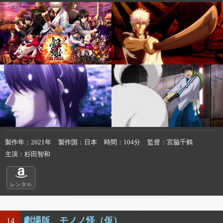
製作年
2021年
製作国
日本
時間
104分
監督
宮脇千鶴
主演
杉田智和
レンタル
劇場版 モノノ怪（仮）
14