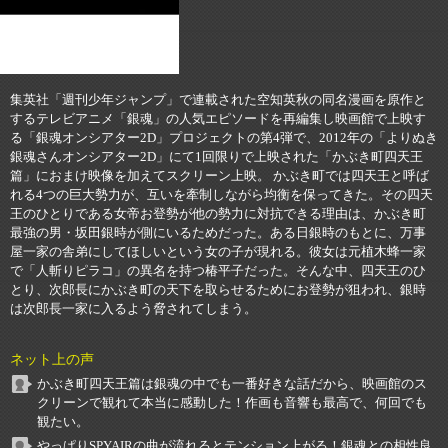
集英社「週刊少年ジャンプ」で連載された空知英秋の同名漫画を原作と
するテレビアニメ「銀魂」の人気エピソードを再編集し映画館で上映す
る「銀魂オンシアター2D」プロジェクトの第4弾で、2012年の「よりぬき
銀魂さんオンシアター2D」にて1回限りで上映された「かぶき町四天王
篇」におまけ映像を加えてスクリーン上映。 かぶき町では四天王と呼ば
れる4つの巨大勢力が、互いを牽制しながら均衡を保ってきた。その四天
王のひとりである女帝お登勢が他の勢力に対抗できる理由は、かぶき町
最強の男・坂田銀時が側にいるためだった。ある日銀時のもとに、万事
屋一家の舎弟にしてほしいという女の子が現れる。彼女は元植木蜂一家
で「人斬りピラコ」の異名を持つ椿平子だった。そんな中、四天王のひ
とり、次郎長にかぶき町の天下を取らせるためにお登勢が狙われ、銀時
は次郎長一家に入るよう脅されてしまう。
ネット上の声
かぶき町四天王篇は銀魂の中でも一番好きな話だから、映画館のス
クリーンで観れて本当に感動した！作画も音響も最高で、何回でも
観たい。
やっぱりSPYAIRの曲が流れるとテンション上がる！銀魂との相性良