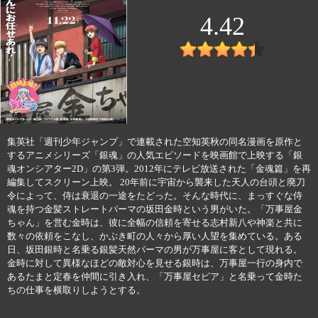
4.42
集英社「週刊少年ジャンプ」で連載された空知英秋の同名漫画を原作と
するアニメシリーズ「銀魂」の人気エピソードを映画館で上映する「銀
魂オンシアター2D」の第3弾。2012年にテレビ放送された「金魂篇」を再
編集してスクリーン上映。 20年前に宇宙から襲来した天人の台頭と廃刀
令によって、侍は衰退の一途をたどった。そんな時代に、まっすぐな侍
魂を持つ金髪ストレートパーマの坂田金時という男がいた。「万事屋金
ちゃん」を営む金時は、彼に全幅の信頼を寄せる志村新八や神楽と共に
数々の依頼をこなし、かぶき町の人々から厚い人望を集めている。ある
日、坂田銀時と名乗る銀髪天然パーマの男が万事屋に客として現れる。
金時に対して異様なほどの敵対心を見せる銀時は、万事屋一行の身内で
あるたまと定春を仲間に引き入れ、「万事屋セピア」と名乗って金時た
ちの仕事を横取りしようとする。