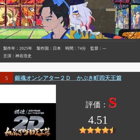
製作年
2025年
製作国
日本
時間
74分
監督
---
主演
神谷浩史
銀魂オンシアター２Ｄ かぶき町四天王篇
5
S
4.51