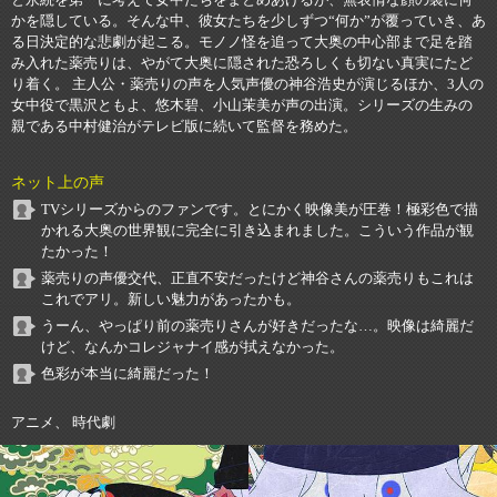
と永続を第一に考えて女中たちをまとめあげるが、無表情な顔の裏に何
かを隠している。そんな中、彼女たちを少しずつ“何か”が覆っていき、あ
る日決定的な悲劇が起こる。モノノ怪を追って大奥の中心部まで足を踏
み入れた薬売りは、やがて大奥に隠された恐ろしくも切ない真実にたど
り着く。 主人公・薬売りの声を人気声優の神谷浩史が演じるほか、3人の
女中役で黒沢ともよ、悠木碧、小山茉美が声の出演。シリーズの生みの
親である中村健治がテレビ版に続いて監督を務めた。
ネット上の声
TVシリーズからのファンです。とにかく映像美が圧巻！極彩色で描
かれる大奥の世界観に完全に引き込まれました。こういう作品が観
たかった！
薬売りの声優交代、正直不安だったけど神谷さんの薬売りもこれは
これでアリ。新しい魅力があったかも。
うーん、やっぱり前の薬売りさんが好きだったな…。映像は綺麗だ
けど、なんかコレジャナイ感が拭えなかった。
色彩が本当に綺麗だった！
アニメ、 時代劇