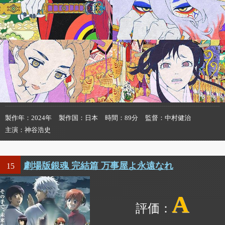
製作年
2024年
製作国
日本
時間
89分
監督
中村健治
主演
神谷浩史
劇場版銀魂 完結篇 万事屋よ永遠なれ
15
A