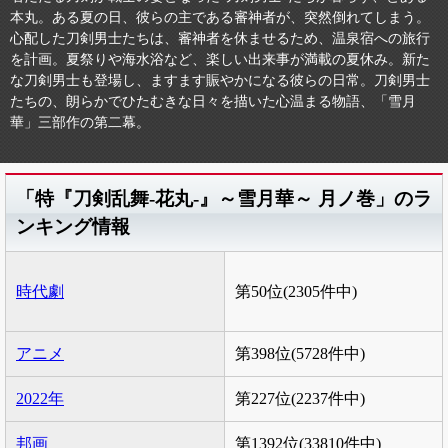
本丸。ある夏の日、彼らの主である審神者が、突然倒れてしまう。
心配した刀剣男士たちは、審神者を休ませるため、温泉宿への旅行
を計画。夏祭りや海水浴など、楽しい出来事が満載の夏休み。新た
な刀剣男士も登場し、ますます賑やかになる彼らの日常。刀剣男士
たちの、朗らかでひたむきな日々を描いた心温まる物語、「雪月
華」三部作の第二幕。
「特『刀剣乱舞‐花丸‐』～雪月華～ 月ノ巻」のラ
ンキング情報
時代劇
第50位(2305件中)
アニメ
第398位(5728件中)
2022年
第227位(2237件中)
邦画
第1392位(33810件中)