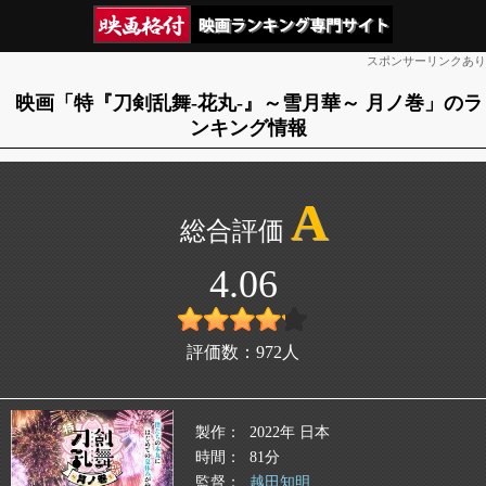
スポンサーリンクあり
映画「特『刀剣乱舞‐花丸‐』～雪月華～ 月ノ巻」のラ
ンキング情報
A
4.06
評価数：
972
人
製作
2022年 日本
時間
81分
監督
越田知明