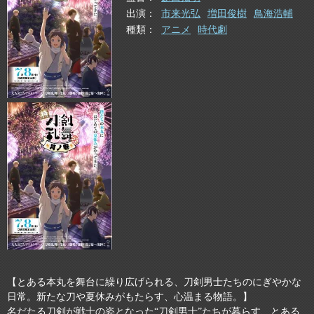
出演
市来光弘
増田俊樹
鳥海浩輔
種類
アニメ
時代劇
【とある本丸を舞台に繰り広げられる、刀剣男士たちのにぎやかな
日常。新たな刀や夏休みがもたらす、心温まる物語。】
名だたる刀剣が戦士の姿となった“刀剣男士”たちが暮らす、とある