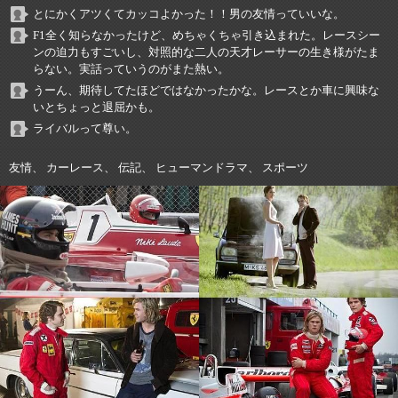
とにかくアツくてカッコよかった！！男の友情っていいな。
F1全く知らなかったけど、めちゃくちゃ引き込まれた。レースシー
ンの迫力もすごいし、対照的な二人の天才レーサーの生き様がたま
らない。実話っていうのがまた熱い。
うーん、期待してたほどではなかったかな。レースとか車に興味な
いとちょっと退屈かも。
ライバルって尊い。
友情、 カーレース、 伝記、 ヒューマンドラマ、 スポーツ