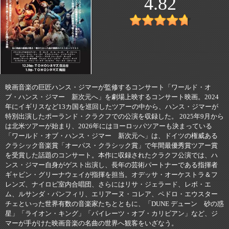
4.82
映画音楽の巨匠ハンス・ジマーが監修するコンサート「ワールド・オ
ブ・ハンス・ジマー 新次元へ」を劇場上映するコンサート映画。2024
年にイギリスなど13カ国を巡回したツアーの中から、ハンス・ジマーが
特別出演したポーランド・クラクフでの公演を収録した。 2025年9月から
は北米ツアーが始まり、2026年にはヨーロッパツアーも決まっている
「ワールド・オブ・ハンス・ジマー 新次元へ」は、ドイツの権威ある
クラシック音楽賞「オーパス・クラシック賞」で年間最優秀賞ツアー賞
を受賞した話題のコンサート。本作に収録されたクラクフ公演では、ハ
ンス・ジマー自身がゲスト出演し、長年の芸術パートナーである指揮者
ギャビン・グリーナウェイが指揮を担当。オデッサ・オーケストラ＆フ
レンズ、ナイロビ室内合唱団、さらにはリサ・ジェラード、レボ・エ
ム、ルサンダ・パンフィリ、エリアーヌ・コレア、ペドロ・エウスター
チェといった世界有数の音楽家たちとともに、「DUNE デューン 砂の惑
星」「ライオン・キング」「パイレーツ・オブ・カリビアン」など、ジ
マーが手がけた映画音楽の名曲の世界へ観客をいざなう。