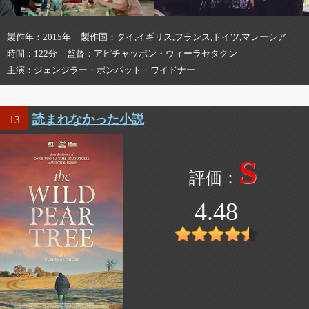
製作年
2015年
製作国
タイ,イギリス,フランス,ドイツ,マレーシア
時間
122分
監督
アピチャッポン・ウィーラセタクン
主演
ジェンジラー・ポンパット・ワイドナー
読まれなかった小説
13
S
4.48