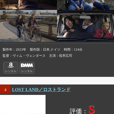
製作年
2023年
製作国
日本,ドイツ
時間
124分
監督
ヴィム・ヴェンダース
主演
役所広司
レンタル
レンタル
LOST LAND／ロストランド
4
S