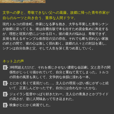
文学への夢と、尊敬できない父への葛藤。故郷に帰った青年作家が
自らのルーツと向き合う、重厚な人間ドラマ。
現代トルコの田舎町。作家になる夢を抱き、大学を卒業した青年シナン
が故郷に戻ってくる。彼は自費出版で本を出すため資金集めに奔走する
が、理想と現実の壁にぶつかる日々。彼の最大の悩みは、尊敬できず、
反発を覚えるギャンブル依存症の父の存在。それでも断ち切れない家族
の絆との間で、彼の心は激しく揺れ動く。故郷の人々との対話を通し、
シナンは自分自身と父、そして人生を深く見つめ直していく。
ネット上の声
3時間超えだけど、それを感じさせない濃密な会話劇。父と息子の関
係性がじっくり描かれていて、自分と重ねて見てしまった。トルコ
の田舎の風景も美しくて、文学的な余韻に浸れる一本。
とにかく長くて退屈だった…。主人公の理屈っぽい感じがずっと続
いて、正直しんどかったです。自分には合わなかったかな。
ジェイラン監督やっぱり好きだわー。主人公の青臭さとかプライド
の高さが、逆に人間味あって引き込まれた。
映像がとにかく綺麗でした。