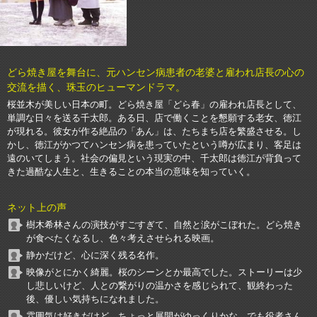
どら焼き屋を舞台に、元ハンセン病患者の老婆と雇われ店長の心の
交流を描く、珠玉のヒューマンドラマ。
桜並木が美しい日本の町。どら焼き屋「どら春」の雇われ店長として、
単調な日々を送る千太郎。ある日、店で働くことを懇願する老女、徳江
が現れる。彼女が作る絶品の「あん」は、たちまち店を繁盛させる。し
かし、徳江がかつてハンセン病を患っていたという噂が広まり、客足は
遠のいてしまう。社会の偏見という現実の中、千太郎は徳江が背負って
きた過酷な人生と、生きることの本当の意味を知っていく。
ネット上の声
樹木希林さんの演技がすごすぎて、自然と涙がこぼれた。どら焼き
が食べたくなるし、色々考えさせられる映画。
静かだけど、心に深く残る名作。
映像がとにかく綺麗。桜のシーンとか最高でした。ストーリーは少
し悲しいけど、人との繋がりの温かさを感じられて、観終わった
後、優しい気持ちになれました。
雰囲気は好きだけど、ちょっと展開がゆっくりかな。でも役者さん