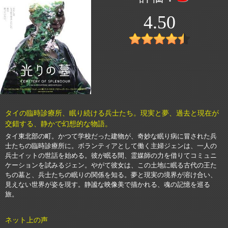
4.50
タイの臨時診療所、眠り続ける兵士たち。現実と夢、過去と現在が
交錯する、静かで幻想的な物語。
タイ東北部の町。かつて学校だった建物が、奇妙な眠り病に冒された兵
士たちの臨時診療所に。ボランティアとして働く主婦ジェンは、一人の
兵士イットの世話を始める。彼が眠る間、霊媒師の力を借りてコミュニ
ケーションを試みるジェン。やがて彼女は、この土地に眠る古代の王た
ちの墓と、兵士たちの眠りの関係を知る。夢と現実の境界が溶け合い、
見えない世界が姿を現す。静謐な映像美で描かれる、魂の記憶を巡る
旅。
ネット上の声