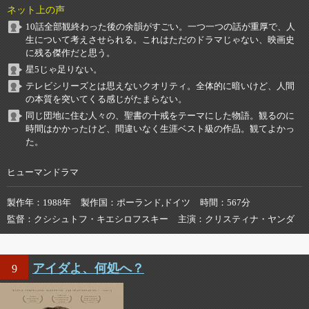
ネット上の声
10話全部観終わった後の余韻がすごい。一つ一つの話が重厚で、人
生について考えさせられる。これはただのドラマじゃない、映画史
に残る傑作だと思う。
星5じゃ足りない。
テレビシリーズとは思えないクオリティ。全体的に暗いけど、人間
の本質を突いてくる感じがたまらない。
同じ団地に住む人々の、聖書の十戒をテーマにした物語。観るのに
時間はかかったけど、間違いなく生涯ベスト級の作品。観てよかっ
た。
ヒューマンドラマ
製作年
1988年
製作国
ポーランド,ドイツ
時間
567分
監督
クシシュトフ・キエシロフスキー
主演
クリスティナ・ヤンダ
アイダよ、何処へ？
9