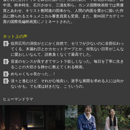
中泯、柄本時生、石川さゆり、三浦友和ら。カンヌ国際映画祭では男優
賞とあわせ、キリスト教関連の団体から、人間の内面を豊かに描いた作
品に贈られるエキュメニカル審査員賞も受賞。また、第96回アカデミー
賞の国際長編映画賞にノミネートされた。
ネット上の声
役所広司の演技がとにかく自然で、セリフが少ないのに全部伝わっ
てくる。木漏れ日とかカセットテープとか、何気ない日常がこんな
に愛おしいなんて。説教臭くなくて最高でした。
音楽のセンスが良すぎてサントラ欲しくなった。毎日を丁寧に生き
ることの大切さを静かに教えてくれる映画。
めちゃくちゃ良かった…！
淡々と進むけど、それが心地良い。派手な展開を求める人には向か
ないかも。でも僕は好きだな、こういうの。
ヒューマンドラマ