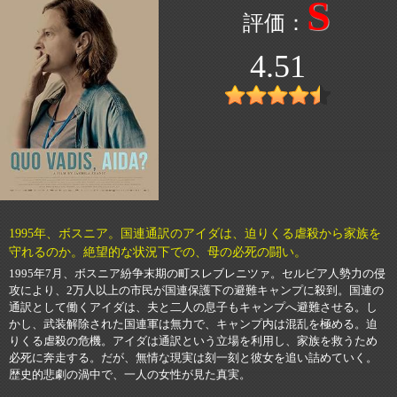
S
4.51
1995年、ボスニア。国連通訳のアイダは、迫りくる虐殺から家族を
守れるのか。絶望的な状況下での、母の必死の闘い。
1995年7月、ボスニア紛争末期の町スレブレニツァ。セルビア人勢力の侵
攻により、2万人以上の市民が国連保護下の避難キャンプに殺到。国連の
通訳として働くアイダは、夫と二人の息子もキャンプへ避難させる。し
かし、武装解除された国連軍は無力で、キャンプ内は混乱を極める。迫
りくる虐殺の危機。アイダは通訳という立場を利用し、家族を救うため
必死に奔走する。だが、無情な現実は刻一刻と彼女を追い詰めていく。
歴史的悲劇の渦中で、一人の女性が見た真実。