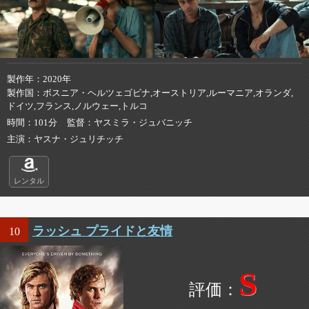
製作年
2020年
製作国
ボスニア・ヘルツェゴビナ,オーストリア,ルーマニア,オランダ,
ドイツ,フランス,ノルウェー,トルコ
時間
101分
監督
ヤスミラ・ジュバニッチ
主演
ヤスナ・ジュリチッチ
レンタル
ラッシュ プライドと友情
10
S