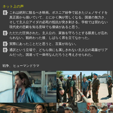
ネット上の声
これは絶対に観るべき映画。ボスニア紛争で起きたジェノサイドを
真正面から描いていて、とにかく胸が苦しくなる。国連の無力さ、
そして主人公アイダの必死の抵抗が突き刺さる。学校では習わない
現代史の悲劇を知る意味でも価値があると思う。
ただただ圧倒された。主人公の、家族を守ろうとする眼差しが忘れ
られない。観終わった後、しばらく席を立てなかった。
実際にあったことだと思うと、言葉が出ない。
通訳という立場で、どちら側にも属しきれない主人公の葛藤がリア
ルだった。国連って一体何なんだろうと考えさせられた。
戦争、 ヒューマンドラマ