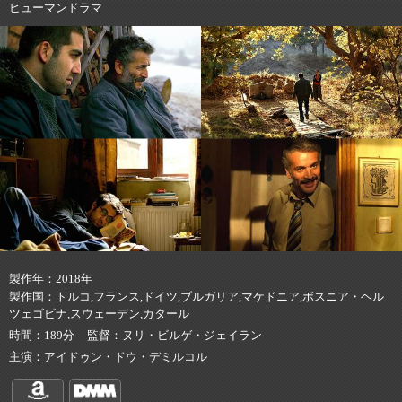
ヒューマンドラマ
製作年
2018年
製作国
トルコ,フランス,ドイツ,ブルガリア,マケドニア,ボスニア・ヘル
ツェゴビナ,スウェーデン,カタール
時間
189分
監督
ヌリ・ビルゲ・ジェイラン
主演
アイドゥン・ドウ・デミルコル