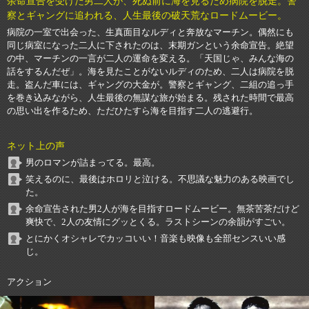
余命宣告を受けた男二人が、死ぬ前に海を見るため病院を脱走。警
察とギャングに追われる、人生最後の破天荒なロードムービー。
病院の一室で出会った、生真面目なルディと奔放なマーチン。偶然にも
同じ病室になった二人に下されたのは、末期ガンという余命宣告。絶望
の中、マーチンの一言が二人の運命を変える。「天国じゃ、みんな海の
話をするんだぜ」。海を見たことがないルディのため、二人は病院を脱
走。盗んだ車には、ギャングの大金が。警察とギャング、二組の追っ手
を巻き込みながら、人生最後の無謀な旅が始まる。残された時間で最高
の思い出を作るため、ただひたすら海を目指す二人の逃避行。
ネット上の声
男のロマンが詰まってる。最高。
笑えるのに、最後はホロリと泣ける。不思議な魅力のある映画でし
た。
余命宣告された男2人が海を目指すロードムービー。無茶苦茶だけど
爽快で、2人の友情にグッとくる。ラストシーンの余韻がすごい。
とにかくオシャレでカッコいい！音楽も映像も全部センスいい感
じ。
アクション