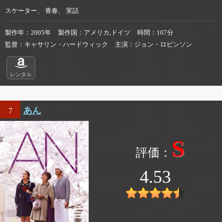
スケーター、 青春、 実話
製作年
2005年
製作国
アメリカ,ドイツ
時間
107分
監督
キャサリン・ハードウィック
主演
ジョン・ロビンソン
レンタル
あん
7
S
4.53