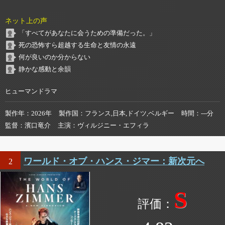
ネット上の声
「すべてがあなたに会うための準備だった。」
死の恐怖すら超越する生命と友情の永遠
何が良いのか分からない
静かな感動と余韻
ヒューマンドラマ
製作年
2026年
製作国
フランス,日本,ドイツ,ベルギー
時間
---分
監督
濱口竜介
主演
ヴィルジニー・エフィラ
ワールド・オブ・ハンス・ジマー：新次元へ
2
S