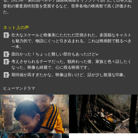
る。2025年・第82回ベネチア国際映画祭オリゾンティ部門にて日本人監
督初の審査員特別賞を受賞するなど、世界各地の映画祭で高く評価され
た。
ネット上の声
壮大なスケールと映像美にただただ圧倒された。多国籍なキャスト
も魅力的で、物語にぐっと引き込まれる。これは映画館で観るべき
一本。
面白かった！ちょっと難しい部分もあったけどw
考えさせられるテーマだった。観終わった後、家族と色々話したく
なった。映像も綺麗で、心に残る映画です。
期待値が高すぎたかな。映像は良いけど、話が少し散漫な印象。
ヒューマンドラマ