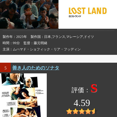
製作年
2025年
製作国
日本,フランス,マレーシア,ドイツ
時間
99分
監督
藤元明緒
主演
ムハマド・ショフィック・リア・フッディン
善き人のためのソナタ
5
S
4.59