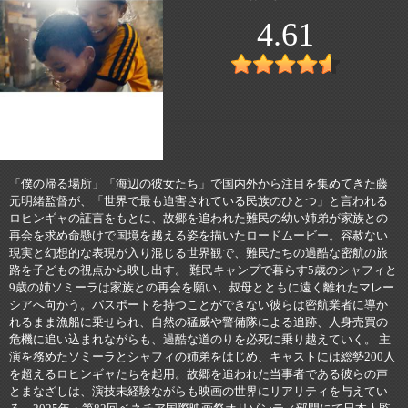
4.61
「僕の帰る場所」「海辺の彼女たち」で国内外から注目を集めてきた藤
元明緒監督が、「世界で最も迫害されている民族のひとつ」と言われる
ロヒンギャの証言をもとに、故郷を追われた難民の幼い姉弟が家族との
再会を求め命懸けで国境を越える姿を描いたロードムービー。容赦ない
現実と幻想的な表現が入り混じる世界観で、難民たちの過酷な密航の旅
路を子どもの視点から映し出す。 難民キャンプで暮らす5歳のシャフィと
9歳の姉ソミーラは家族との再会を願い、叔母とともに遠く離れたマレー
シアへ向かう。パスポートを持つことができない彼らは密航業者に導か
れるまま漁船に乗せられ、自然の猛威や警備隊による追跡、人身売買の
危機に追い込まれながらも、過酷な道のりを必死に乗り越えていく。 主
演を務めたソミーラとシャフィの姉弟をはじめ、キャストには総勢200人
を超えるロヒンギャたちを起用。故郷を追われた当事者である彼らの声
とまなざしは、演技未経験ながらも映画の世界にリアリティを与えてい