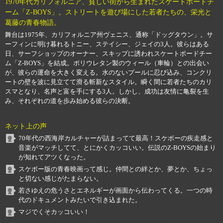
1970年代カリフォルニア、貧しい街から生まれたスケートボードチ
ーム「Z-BOYS」。ストリートを遊び場にした若者たちの、栄光と
葛藤の青春物語。
舞台は1975年、カリフォルニア州ヴェニス、通称「ドッグタウン」。サ
ーフィンに明け暮れるトニー、ステイシー、ジェイの3人。彼らはある
日、サーフショップのオーナー、スキップに誘われスケートボードチー
ム「Z-BOYS」を結成。ポリウレタン製のウィール（車輪）との出会い
が、彼らの運命を大きく変える。水のないプールに忍び込み、コンクリ
ートの壁を波に見立てて滑る斬新なスタイル。瞬く間に若者たちのカリ
スマとなり、名声と富を手にする3人。しかし、成功は友情に亀裂を生
み、それぞれの道を歩み始める彼らの決断。
ネット上の声
70年代の西海岸カルチャーが詰まってて最高！スケボーの疾走感と
音楽がマッチしてて、とにかくカッコいい。伝説のZ-BOYSの始まり
が知れてアツくなった。
スケボー版の青春映画って感じ。仲間との絆とか、夢とか、ちょっ
と切ない感じがたまらない。
若さゆえの危うさとエネルギーが画面から伝わってくる。一つの時
代のドキュメントみたいで引き込まれた。
マジでくそカッコいい！