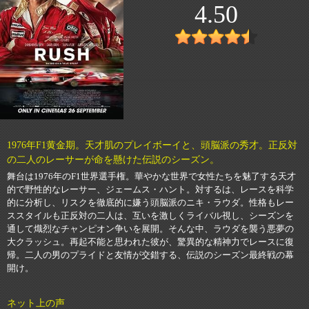
4.50
1976年F1黄金期。天才肌のプレイボーイと、頭脳派の秀才。正反対
の二人のレーサーが命を懸けた伝説のシーズン。
舞台は1976年のF1世界選手権。華やかな世界で女性たちを魅了する天才
的で野性的なレーサー、ジェームス・ハント。対するは、レースを科学
的に分析し、リスクを徹底的に嫌う頭脳派のニキ・ラウダ。性格もレー
ススタイルも正反対の二人は、互いを激しくライバル視し、シーズンを
通して熾烈なチャンピオン争いを展開。そんな中、ラウダを襲う悪夢の
大クラッシュ。再起不能と思われた彼が、驚異的な精神力でレースに復
帰。二人の男のプライドと友情が交錯する、伝説のシーズン最終戦の幕
開け。
ネット上の声