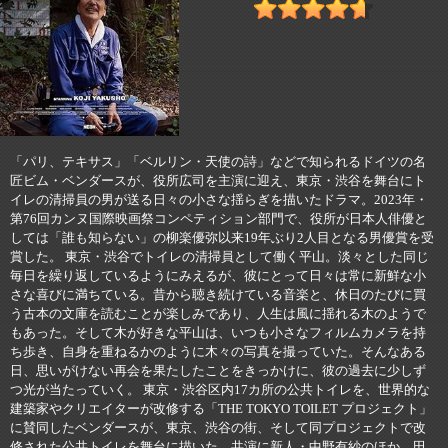
「パリ、テキサス」「ベルリン・天使の詩」などで知られるドイツの名
匠ビム・ベンダースが、役所広司を主演に迎え、東京・渋谷を舞台にト
イレの清掃員の男が送る日々の小さな揺らぎを描いたドラマ。2023年・
第76回カンヌ国際映画祭コンペティション部門で、役所が日本人俳優と
しては「誰も知らない」の柳楽優弥以来19年ぶり2人目となる男優賞を受
賞した。 東京・渋谷でトイレの清掃員として働く平山。淡々とした同じ
毎日を繰り返しているようにみえるが、彼にとって日々は常に新鮮な小
さな喜びに満ちている。昔から聴き続けている音楽と、休日のたびに買
う古本の文庫を読むことが楽しみであり、人生は風に揺れる木のようで
もあった。そして木が好きな平山は、いつも小さなフィルムカメラを持
ち歩き、自身を重ねるかのように木々の写真を撮っていた。そんなある
日、思いがけない再会を果たしたことをきっかけに、彼の過去に少しず
つ光が当たっていく。 東京・渋谷区内17カ所の公共トイレを、世界的な
建築家やクリエイターが改修する「THE TOKYO TOILET プロジェクト」
に賛同したベンダースが、東京、渋谷の街、そして同プロジェクトで改
修された公共トイレを舞台に描いた。共演に新人・中野有紗のほか、田