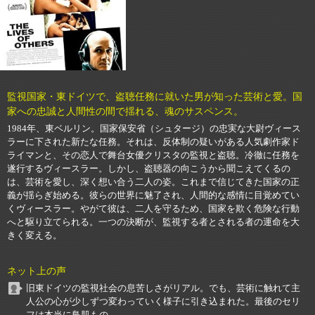
監視国家・東ドイツで、盗聴任務に就いた男が知った芸術と愛。国
家への忠誠と人間性の間で揺れる、魂のサスペンス。
1984年、東ベルリン。国家保安省（シュタージ）の忠実な大尉ヴィース
ラーに下された新たな任務。それは、反体制の疑いがある人気劇作家ド
ライマンと、その恋人で舞台女優クリスタの監視と盗聴。冷徹に任務を
遂行するヴィースラー。しかし、盗聴器の向こうから聞こえてくるの
は、芸術を愛し、深く想い合う二人の姿。これまで信じてきた国家の正
義が揺らぎ始める。彼らの世界に魅了され、人間的な感情に目覚めてい
くヴィースラー。やがて彼は、二人を守るため、国家を欺く危険な行動
へと駆り立てられる。一つの決断が、監視する者とされる者の運命を大
きく変える。
ネット上の声
旧東ドイツの監視社会の息苦しさがリアル。でも、芸術に触れて主
人公の心が少しずつ変わっていく様子に引き込まれた。最後のセリ