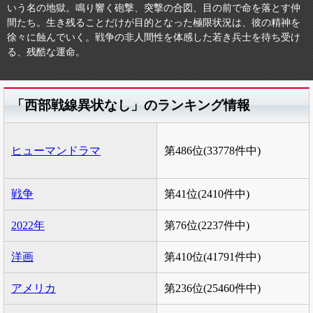
いう名の地獄。鳴り響く砲撃、突撃の合図、目の前で命を落とす仲
間たち。生き残ることだけが目的となった極限状況は、彼の精神を
徐々に蝕んでいく。戦争の非人間性を体感した若き兵士を待ち受け
る、残酷な運命。
「西部戦線異状なし」のランキング情報
ヒューマンドラマ
第486位(33778件中)
戦争
第41位(2410件中)
2022年
第76位(2237件中)
洋画
第410位(41791件中)
アメリカ
第236位(25460件中)