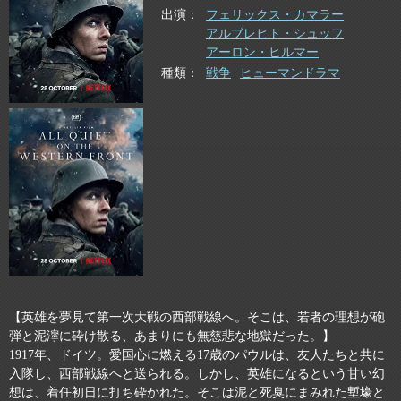
出演
フェリックス・カマラー
アルブレヒト・シュッフ
アーロン・ヒルマー
種類
戦争
ヒューマンドラマ
【英雄を夢見て第一次大戦の西部戦線へ。そこは、若者の理想が砲
弾と泥濘に砕け散る、あまりにも無慈悲な地獄だった。】
1917年、ドイツ。愛国心に燃える17歳のパウルは、友人たちと共に
入隊し、西部戦線へと送られる。しかし、英雄になるという甘い幻
想は、着任初日に打ち砕かれた。そこは泥と死臭にまみれた塹壕と