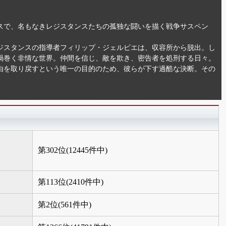
スで、名もなきレジスタンスたちの孤独な闘いを描く戦争サスペン
レジスタンスの指導者フィリップ・ジェルビエは、収容所から脱出。し
渦巻く非情な世界。仲間を信じ、敵を欺き、密告者を処刑する日々。
由を取り戻すという唯一の目的のため、彼らが下す過酷な決断。その
第302位(12445件中)
第113位(2410件中)
第2位(561件中)