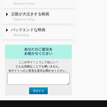
Detective Conan
父親が大泣きする映画
Father is Crying
バッドエンドな映画
Bad Ending
ここがダメ！こうしてほしい！
どんな些細なことでも構いません。
当サイトへのご意見を是非お聞かせください。
送信する