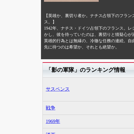
【英雄か、裏切り者か。ナチス占領下のフラン
ス。】
1942年、ナチス・ドイツ占領下のフランス。
かし、彼を待っていたのは、裏切りと猜疑心が
英雄的行為とは無縁の、冷徹な任務の連続。自
先に待つのは希望か、それとも絶望か。
「影の軍隊」のランキング情報
サスペンス
戦争
1969年