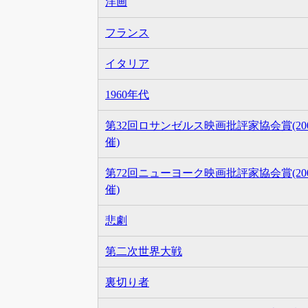
洋画
フランス
イタリア
1960年代
第32回ロサンゼルス映画批評家協会賞(20
催)
第72回ニューヨーク映画批評家協会賞(20
催)
悲劇
第二次世界大戦
裏切り者