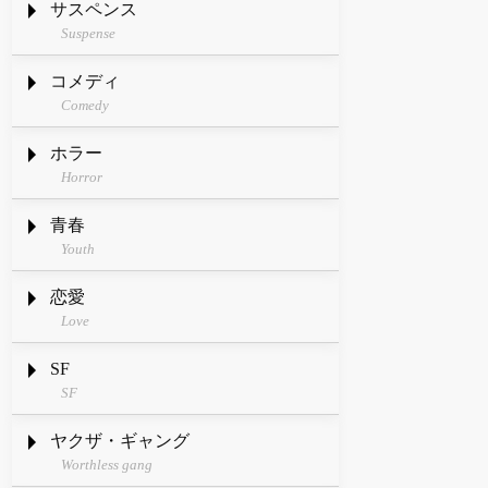
サスペンス
Suspense
コメディ
Comedy
ホラー
Horror
青春
Youth
恋愛
Love
SF
SF
ヤクザ・ギャング
Worthless gang