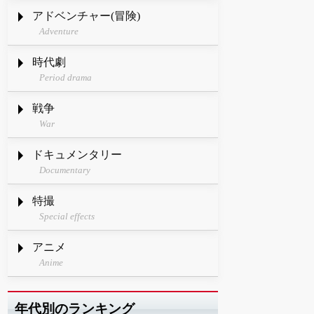
アドベンチャー(冒険)
Adventure
時代劇
Period drama
戦争
War
ドキュメンタリー
Documentary
特撮
Special effects
アニメ
Anime
年代別のランキング