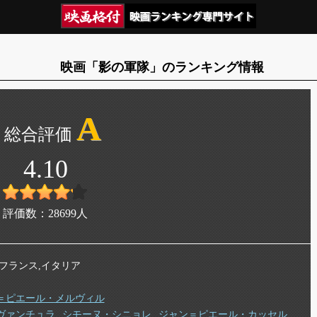
映画「影の軍隊」のランキング情報
A
4.10
評価数：
28699
人
年 フランス,イタリア
＝ピエール・メルヴィル
ヴァンチュラ
シモーヌ・シニョレ
ジャン＝ピエール・カッセル