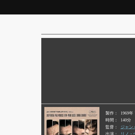
製作
1969
時間
140分
監督
ジャン
出演
リノ・