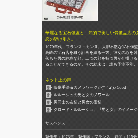
華麗なる宝石強盗と、知的で美しい骨董品店の
恋の駆け引き。
1970年代、フランス・カンヌ。大胆不敵な宝石
高峰の宝石店を狙う計画を練る一方、彼女の心を射
落ちた男の純粋な顔。二つの顔を持つ男が仕掛ける
ることができるのか。その結末は、誰も予測不能。
ネット上の声
映像手法＆カメラワークが(*｀д´)b Good
ルルーシュの男と女のノワール
男同士の友情と男女の愛情
クロード・ルルーシュ、『男と女』のイメージ
サスペンス
製作年
1973年
製作国
フランス
時間
115分