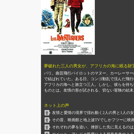
夢破れた三人の男女が、アフリカの海に眠る財
パリ。曲芸飛行パイロットのマヌー、カーレーサー
で結ばれていた。ある日、コンゴ動乱で沈んだ飛行
アフリカの海へと旅立つ三人。しかし、彼らを待ち
ものとは。友情の形が試される、切ない冒険の結末
ネット上の声
友情と愛情の境界で揺れ動く2人の男と1人の
その昔、映画館と地上波TVでしかフツーに映
それぞれの夢を追い、挫折した先に見えるのは