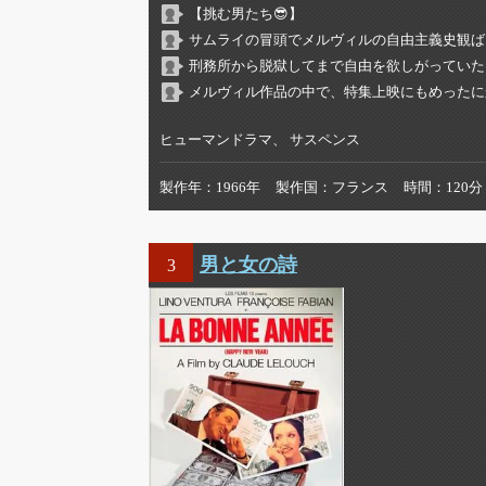
【挑む男たち😎】
サムライの冒頭でメルヴィルの自由主義史観ば
刑務所から脱獄してまで自由を欲しがっていた
メルヴィル作品の中で、特集上映にもめったに
ヒューマンドラマ、 サスペンス
製作年
1966年
製作国
フランス
時間
120分
男と女の詩
3