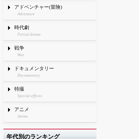
アドベンチャー(冒険)
Adventure
時代劇
Period drama
戦争
War
ドキュメンタリー
Documentary
特撮
Special effects
アニメ
Anime
年代別のランキング