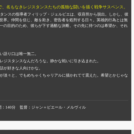
で、名もなきレジスタンスたちの孤独な闘いを描く戦争サスペンス。
ジスタンスの指導者フィリップ・ジェルビエは、収容所から脱出。しかし、彼
世界。仲間を信じ、敵を欺き、密告者を処刑する日々。英雄的行為とは無
一の目的のため、彼らが下す過酷な決断。その先に待つのは希望か、それ
い語り口は唯一無二。
レジスタンスなんだろうな。静かな戦いに引き込まれた。
話が好きな人向けかな。
が淡々と、でもめちゃくちゃリアルに描かれてて震えた。希望とかじゃな
間
140分
監督
ジャン＝ピエール・メルヴィル