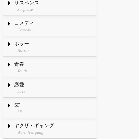
サスペンス
Suspense
コメディ
Comedy
ホラー
Horror
青春
Youth
恋愛
Love
SF
SF
ヤクザ・ギャング
Worthless gang