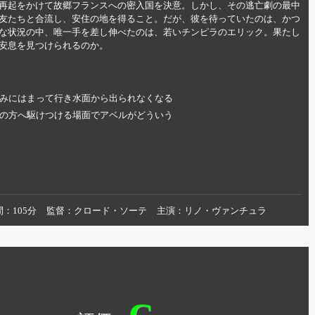
再起をかけて故郷フランスへの密入国を決意。しかし、その逃亡劇の最中
友たちと合流し、安住の地を得ること。だが、彼を待っていたのは、かつ
な状況の中、唯一手を差し伸べたのは、若いチンピラのエリック。果たし
安息を見つけられるのか。
みにはまって行き水面から出られなくなる
の方へ駆けつける場面でアベルがどういう
間
105分
監督
クロード・ソーテ
主演
リノ・ヴァンチュラ
C