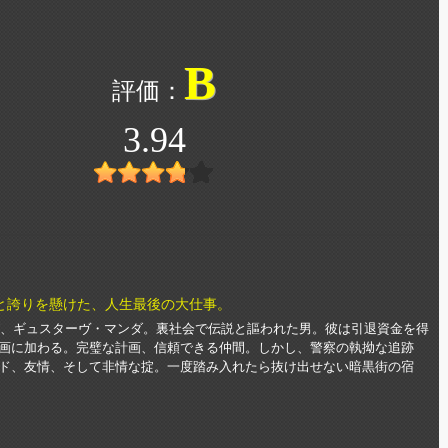
B
3.94
と誇りを懸けた、人生最後の大仕事。
ング、ギュスターヴ・マンダ。裏社会で伝説と謳われた男。彼は引退資金を得
画に加わる。完璧な計画、信頼できる仲間。しかし、警察の執拗な追跡
ド、友情、そして非情な掟。一度踏み入れたら抜け出せない暗黒街の宿