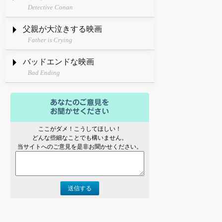
Detective Conan
父親が大泣きする映画
Father is Crying
バッドエンドな映画
Bad Ending
ここがダメ！こうしてほしい！
どんな些細なことでも構いません。
当サイトへのご意見を是非お聞かせください。
送信する