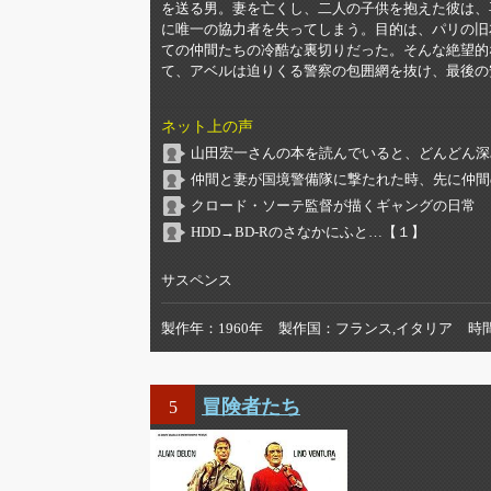
を送る男。妻を亡くし、二人の子供を抱えた彼は、
に唯一の協力者を失ってしまう。目的は、パリの旧
ての仲間たちの冷酷な裏切りだった。そんな絶望的
て、アベルは迫りくる警察の包囲網を抜け、最後の
ネット上の声
山田宏一さんの本を読んでいると、どんどん深
仲間と妻が国境警備隊に撃たれた時、先に仲間
クロード・ソーテ監督が描くギャングの日常
HDD→BD-Rのさなかにふと…【１】
サスペンス
製作年
1960年
製作国
フランス,イタリア
時
冒険者たち
5