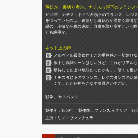
英雄か、裏切り者か。ナチス占領下のフランス
1942年、ナチス・ドイツ占領下のフランス。レ
を待っていたのは、裏切りと猜疑心が渦巻く非情な
縁の、冷徹な任務の連続。自由を取り戻すという唯
とも絶望か。
ネット上の声
メルヴィル最高傑作！この重厚感と一切媚びな
派手な戦闘シーンはないけど、これがリアルな
期待してたより地味だったかも…。暗くて重い
ナチス占領下のフランス、レジスタンスの活動
くて、ただ任務をこなす冷徹さがすごい。
戦争、 サスペンス
製作年
1969年
製作国
フランス,イタリア
時
主演
リノ・ヴァンチュラ