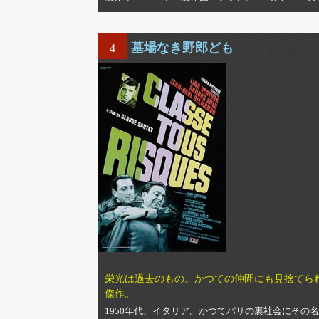
墓場なき野郎ども
4
栄光は過去のもの。かつての仲間にも見捨てら
傑作。
1950年代、イタリア。かつてパリの裏社会にそ