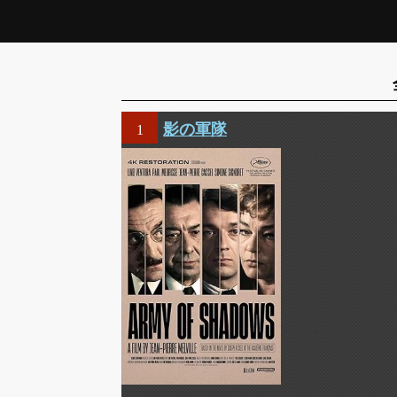
影の軍隊
1