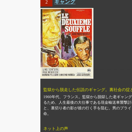
ギャング
2
監獄から脱走した伝説のギャング。裏社会の掟
1960年代、フランス。監獄から脱獄した老ギャ
るため、人生最後の大仕事である現金輸送車襲撃計
と、裏切り者の影が彼の行く手を阻む。男のプライ
命。
ネット上の声