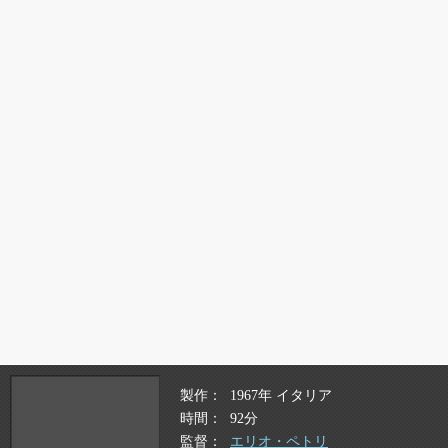
製作
1967年 イタリア
時間
92分
監督
エリオ・ペトリ