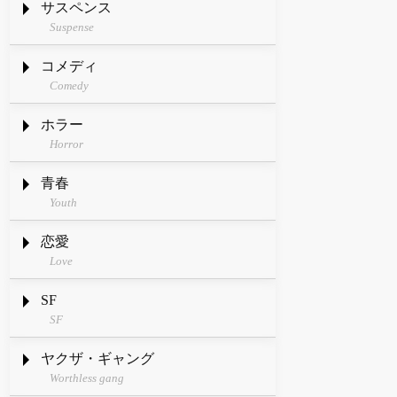
サスペンス
Suspense
コメディ
Comedy
ホラー
Horror
青春
Youth
恋愛
Love
SF
SF
ヤクザ・ギャング
Worthless gang