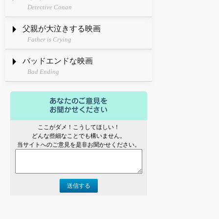
Detective Conan
父親が大泣きする映画
Father is Crying
バッドエンドな映画
Bad Ending
ここがダメ！こうしてほしい！
どんな些細なことでも構いません。
当サイトへのご意見を是非お聞かせください。
送信する