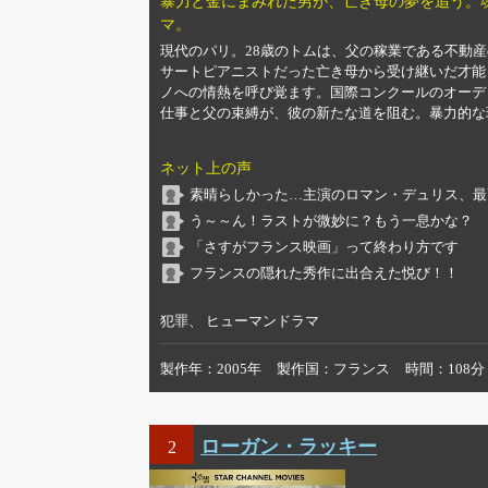
暴力と金にまみれた男が、亡き母の夢を追う。
マ。
現代のパリ。28歳のトムは、父の稼業である不動
サートピアニストだった亡き母から受け継いだ才能
ノへの情熱を呼び覚ます。国際コンクールのオーデ
仕事と父の束縛が、彼の新たな道を阻む。暴力的な
ネット上の声
素晴らしかった…主演のロマン・デュリス、最
う～～ん！ラストが微妙に？もう一息かな？
「さすがフランス映画」って終わり方です
フランスの隠れた秀作に出合えた悦び！！
犯罪、 ヒューマンドラマ
製作年
2005年
製作国
フランス
時間
108分
ローガン・ラッキー
2