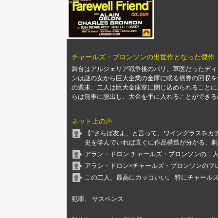
チャールズ・ブロンソンの出世作となった傑作
舞台はアルジェリア戦争後のパリ。軍医だったディ
ンは謎の女から巨大企業の金庫に眠る債券の回収を
の週末、二人は巨大金庫室に閉じ込められることに
らは無事に脱出し、大金を手に入れることができる
ネット上の声
【”さらば友よ、と言って、ワイングラスをカ
史を学んでいれば直ぐに作品構造が分かる、劇
アラン・ドロン チャールズ・ブロンソンの二
アラン・ドロン×チャールズ・ブロンソンのフ
この二人、最高にカッコいい。 特にチャールズが
犯罪、 サスペンス