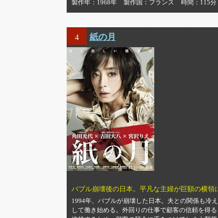
製作年
1968年
製作国
フランス
時間
115分
紙の月
4
バブル崩壊後の日本。平凡な主婦が巨額の横領
1994年、バブルが崩壊した日本。夫との関係も
して働き始める。外回りの仕事で顧客の信頼を得る