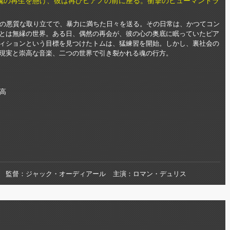
魂の再生を懸け、彼は再びピアノの前に座る。衝撃のヒューマンドラ
産の悪質な取り立てで、暴力に満ちた日々を送る。その日常は、かつてコン
とは無縁の世界。ある日、偶然の再会が、彼の心の奥底に眠っていたピア
ィションという目標を見つけたトムは、猛練習を開始。しかし、裏社会の
現実と崇高な音楽、二つの世界で引き裂かれる魂の行方。
高
監督
ジャック・オーディアール
主演
ロマン・デュリス