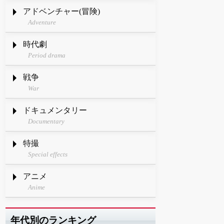
アドベンチャー(冒険)
Adventure
時代劇
Period drama
戦争
War
ドキュメンタリー
Documentary
特撮
Special effects
アニメ
Anime
年代別のランキング