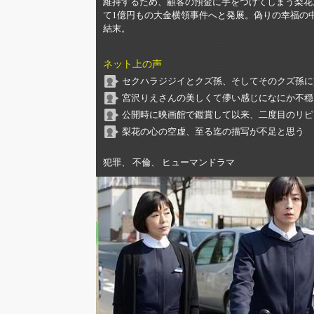
維持するため、顧客の預金に手をつけてしまう梨花
て1億円もの大金横領事件へと発展。偽りの幸福の
結末。
ネット上の声
セクハラジジイとクズ孫、そしてそのクズ孫に貢
宮沢りえさんの美しくて儚い感じになにか不穏
公開時に映画館で鑑賞して以来、二度目のリピ
梨花の心の空虚、至る迄の描写が不足と思う
犯罪、 不倫、 ヒューマンドラマ