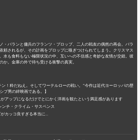
ノ・バランと傭兵のフランツ・プロップ、二人の戦友の偶然の再会。バラ
依頼されるが、その計画をプロップに嗅ぎつけられてしまう。クリスマス
。水も食料もない極限状況の中、互いへの不信感と奇妙な友情が交錯。彼
のか。金庫の外で待ち受ける衝撃の真実。
チン！粋だねえ。そしてワーテルローの戦い。”今作は近代ヨーロッパの歴
シブ男の絆映画である。】
人がアップになるだけでとにかく洋画を観たという満足感があります
レンチ・クライム・サスペンス
カッコ良すぎる本当に...