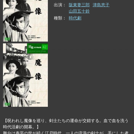
出演
阪東妻三郎
津島恵子
山田五十鈴
種類
時代劇
【呪われし魔像を巡り、剣士たちの運命が交錯する。血で血を洗う
時代活劇の開幕。】
舞台は泰平の世が続く江戸時代。一人の流浪の剣士が、手にした者