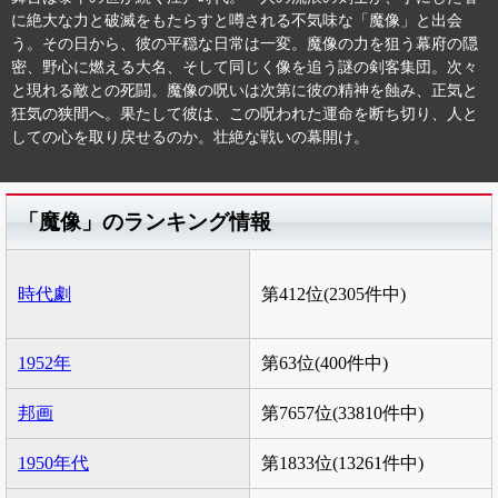
に絶大な力と破滅をもたらすと噂される不気味な「魔像」と出会
う。その日から、彼の平穏な日常は一変。魔像の力を狙う幕府の隠
密、野心に燃える大名、そして同じく像を追う謎の剣客集団。次々
と現れる敵との死闘。魔像の呪いは次第に彼の精神を蝕み、正気と
狂気の狭間へ。果たして彼は、この呪われた運命を断ち切り、人と
しての心を取り戻せるのか。壮絶な戦いの幕開け。
「魔像」のランキング情報
時代劇
第412位(2305件中)
1952年
第63位(400件中)
邦画
第7657位(33810件中)
1950年代
第1833位(13261件中)