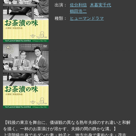
出演
佐分利信
木暮実千代
鶴田浩二
種類
ヒューマンドラマ
【戦後の東京を舞台に、価値観の異なる熟年夫婦のすれ違いと和解
を描く。一杯のお茶漬けが溶かす、夫婦の間の静かな溝。】
上流階級出身でモダンな妻・妙子と、地方出身で素朴な夫・茂吉。