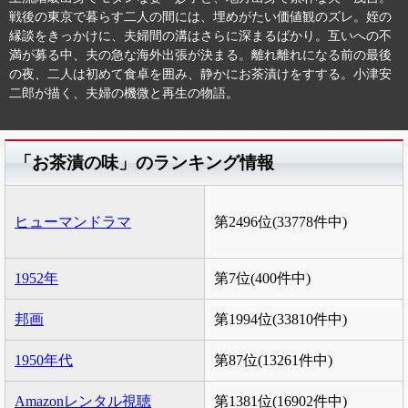
戦後の東京で暮らす二人の間には、埋めがたい価値観のズレ。姪の
縁談をきっかけに、夫婦間の溝はさらに深まるばかり。互いへの不
満が募る中、夫の急な海外出張が決まる。離れ離れになる前の最後
の夜、二人は初めて食卓を囲み、静かにお茶漬けをすする。小津安
二郎が描く、夫婦の機微と再生の物語。
「お茶漬の味」のランキング情報
ヒューマンドラマ
第2496位(33778件中)
1952年
第7位(400件中)
邦画
第1994位(33810件中)
1950年代
第87位(13261件中)
Amazonレンタル視聴
第1381位(16902件中)