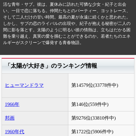
活な青年・サブ。彼は、夏休みに訪れた可憐な少女・紀子と出会
い、一目で恋に落ちる。仲間たちとのパーティー、ヨットレース、
そして二人だけの甘い時間。最高の夏が永遠に続くかと思われた。
しかし、サブの恋のライバルの出現や、紀子が抱える秘密が二人の
間に影を落とす。太陽のように明るい彼の情熱は、立ちはだかる困
難を乗り越え、真実の愛を掴むことができるのか。若者たちのエネ
ルギーがスクリーンで爆発する青春物語。
「太陽が大好き」のランキング情報
ヒューマンドラマ
第14579位(33778件中)
1966年
第146位(559件中)
邦画
第9276位(33810件中)
1960年代
第1722位(5906件中)