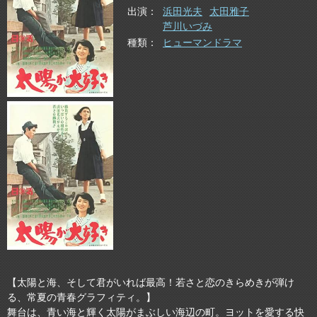
出演
浜田光夫
太田雅子
芦川いづみ
種類
ヒューマンドラマ
【太陽と海、そして君がいれば最高！若さと恋のきらめきが弾け
る、常夏の青春グラフィティ。】
舞台は、青い海と輝く太陽がまぶしい海辺の町。ヨットを愛する快