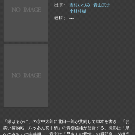
出演
雪村いづみ
青山京子
小林桂樹
種類
---
「緑はるかに」の京中太郎に北田一郎が共同して脚本を書き、「お
笑い捕物帖 八ッあん初手柄」の青柳信雄が監督する。撮影は「泉
へのみち」の中井朝一、音楽は「兄さんの愛情」の服部良一が担当