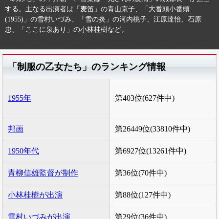
する。主なる出演者は「麦笛」の青山京子、「大番頭小番頭
(1955)」の雪村いづみ、「雪の炎」の河内桃子、江原達怡、石原
忠、「ここに泉あり」の小林桂樹など。
「制服の乙女たち」のランキング情報
1955年
第403位(627件中)
邦画
第26449位(33810件中)
1950年代
第6927位(13261件中)
青柳信雄監督が制作
第36位(70件中)
小林桂樹が出演
第88位(127件中)
雪村いづみが出演
第29位(36件中)