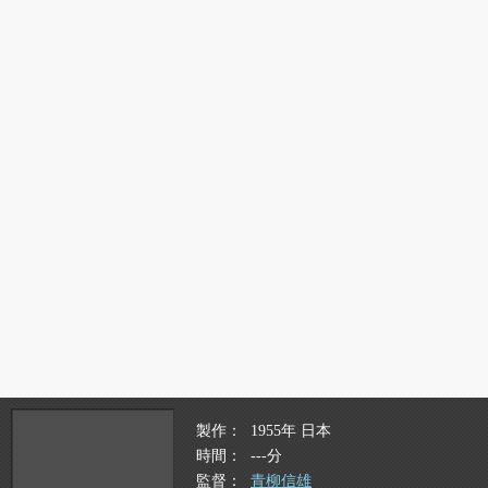
製作
1955年 日本
時間
---分
監督
青柳信雄