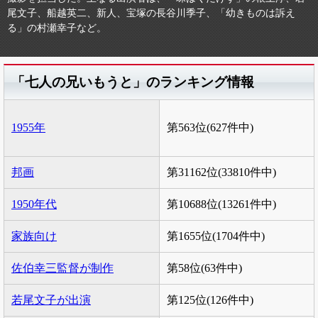
尾文子、船越英二、新人、宝塚の長谷川季子、「幼きものは訴え
る」の村瀬幸子など。
「七人の兄いもうと」のランキング情報
1955年
第563位(627件中)
邦画
第31162位(33810件中)
1950年代
第10688位(13261件中)
家族向け
第1655位(1704件中)
佐伯幸三監督が制作
第58位(63件中)
若尾文子が出演
第125位(126件中)