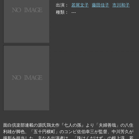
出演
若尾文子
藤田佳子
市川和子
種類
---
面白倶楽部連載の源氏鶏太作『七人の孫』より「夫婦善哉」の八住
利雄が脚色、「五十円横町」のコンビ佐伯幸三が監督、中川芳久が
撮影を担当した。主なる出演者は、「珠はくだけず」の根上淳、若