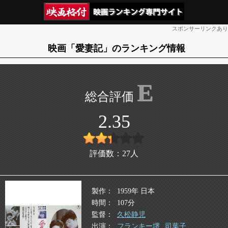
スポンサーリンクあり
映画「愛妻記」のランキング情報
E
2.35
評価数：
27
人
製作
1959年 日本
時間
107分
監督
久松静児
出演
フランキー堺
司葉子