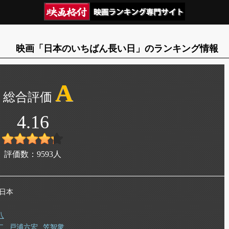
映画「日本のいちばん長い日」のランキング情報
A
4.16
評価数：
9593
人
 日本
八
二
戸浦六宏
笠智衆