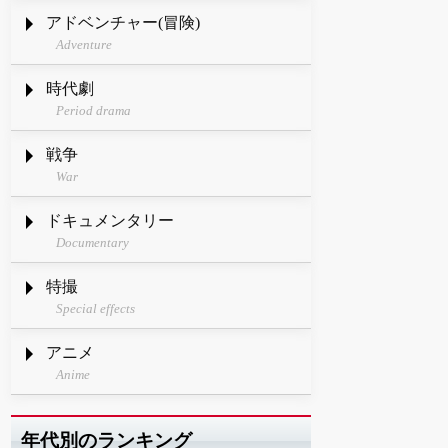
アドベンチャー(冒険)
Adventure
時代劇
Period drama
戦争
War
ドキュメンタリー
Documentary
特撮
Special effects
アニメ
Anime
年代別のランキング