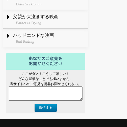
Detective Conan
父親が大泣きする映画
Father is Crying
バッドエンドな映画
Bad Ending
ここがダメ！こうしてほしい！
どんな些細なことでも構いません。
当サイトへのご意見を是非お聞かせください。
送信する