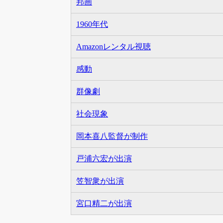
邦画
1960年代
Amazonレンタル視聴
感動
群像劇
社会現象
岡本喜八監督が制作
戸浦六宏が出演
笠智衆が出演
宮口精二が出演