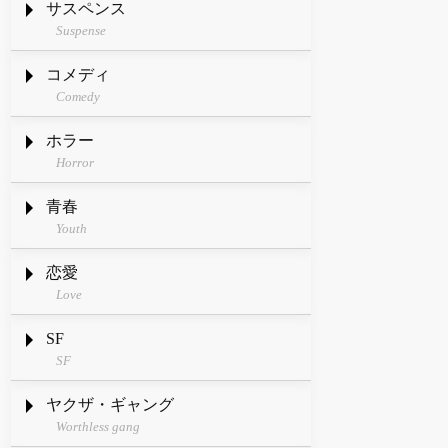
サスペンス
Suspense
コメディ
Comedy
ホラー
Horror
青春
Youth
恋愛
Love
SF
SF
ヤクザ・ギャング
Worthless gang