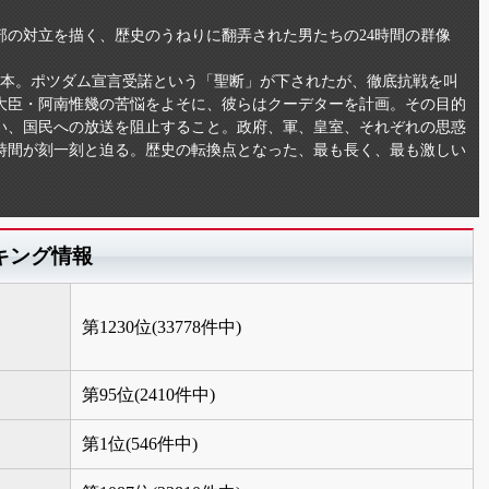
部の対立を描く、歴史のうねりに翻弄された男たちの24時間の群像
厚の日本。ポツダム宣言受諾という「聖断」が下されたが、徹底抗戦を叫
大臣・阿南惟幾の苦悩をよそに、彼らはクーデターを計画。その目的
い、国民への放送を阻止すること。政府、軍、皇室、それぞれの思惑
時間が刻一刻と迫る。歴史の転換点となった、最も長く、最も激しい
キング情報
第1230位(33778件中)
第95位(2410件中)
第1位(546件中)