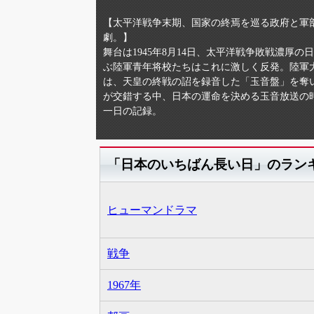
【太平洋戦争末期、国家の終焉を巡る政府と軍
劇。】
舞台は1945年8月14日、太平洋戦争敗戦濃
ぶ陸軍青年将校たちはこれに激しく反発。陸軍
は、天皇の終戦の詔を録音した「玉音盤」を奪
が交錯する中、日本の運命を決める玉音放送の
一日の記録。
「日本のいちばん長い日」のラン
ヒューマンドラマ
戦争
1967年