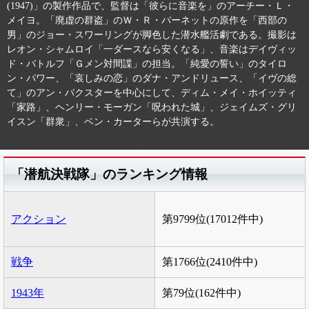
(1947)」の製作作品で、監督は「彼らに音楽を」のアーチー・Ｌ・
メイヨ。「廃虚の群盗」のＷ・Ｒ・バーネットの原作を「西部の
男」のジョー・スワーリングが脚色した潜水艦活劇である。撮影は
レオン・シャムロイ「一ダースなら安くなる」、音楽はデイヴィッ
ド・バトルフ「Ｇメン対間諜」の担当。「純愛の誓い」のタイロ
ン・パワー、「哀しみの恋」のダナ・アンドリュース、「イヴの総
て」のアン・バクスターを中心にして、ディム・メイ・ホイッティ
「家路」、ヘンリー・モーガン「呪われた城」、ジェイムズ・グリ
イスン「群衆」、ベン・カーターらが共演する。
「潜航決戦隊」のランキング情報
アクション
第9799位(17012件中)
戦争
第1766位(2410件中)
1943年
第79位(162件中)