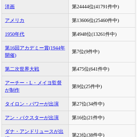
洋画
第24444位(41791件中)
アメリカ
第13606位(25460件中)
1950年代
第4948位(13261件中)
第16回アカデミー賞(1944年
第7位(9件中)
開催)
第二次世界大戦
第475位(641件中)
アーチー・L・メイヨ監督
第9位(25件中)
が制作
タイロン・パワーが出演
第27位(34件中)
アン・バクスターが出演
第16位(21件中)
ダナ・アンドリュースが出
第23位(38件中)