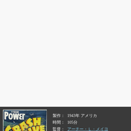
製作
1943年 アメリカ
時間
105分
監督
アーチー・Ｌ・メイヨ