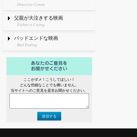
Detective Conan
父親が大泣きする映画
Father is Crying
バッドエンドな映画
Bad Ending
ここがダメ！こうしてほしい！
どんな些細なことでも構いません。
当サイトへのご意見を是非お聞かせください。
送信する