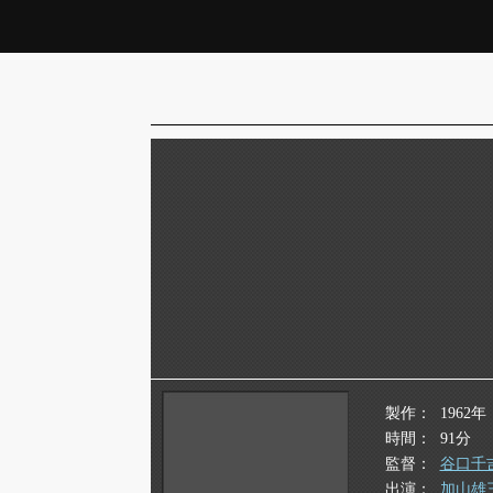
製作
1962年
時間
91分
監督
谷口千
出演
加山雄