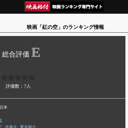
映画「紅の空」のランキング情報
E
評価数：
7
人
 日本
吉
三
佐藤允
夏木陽介