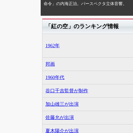
命令」の内海正治。パースペクタ立体音響。
「紅の空」のランキング情報
1962年
邦画
1960年代
谷口千吉監督が制作
加山雄三が出演
佐藤允が出演
夏木陽介が出演