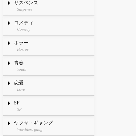
サスペンス
Suspense
コメディ
Comedy
ホラー
Horror
青春
Youth
恋愛
Love
SF
SF
ヤクザ・ギャング
Worthless gang