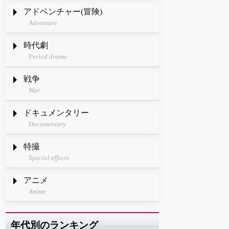
アドベンチャー(冒険)
Adventure
時代劇
Period drama
戦争
War
ドキュメンタリー
Documentary
特撮
Special effects
アニメ
Anime
年代別のランキング