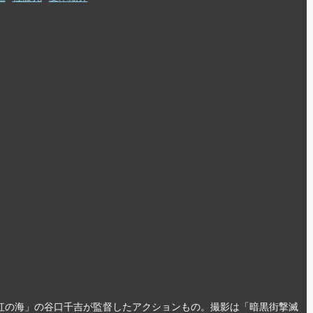
紅の海」の谷口千吉が監督したアクションもの。撮影は「暗黒街撃滅