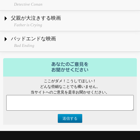
Detective Conan
父親が大泣きする映画
Father is Crying
バッドエンドな映画
Bad Ending
ここがダメ！こうしてほしい！
どんな些細なことでも構いません。
当サイトへのご意見を是非お聞かせください。
送信する