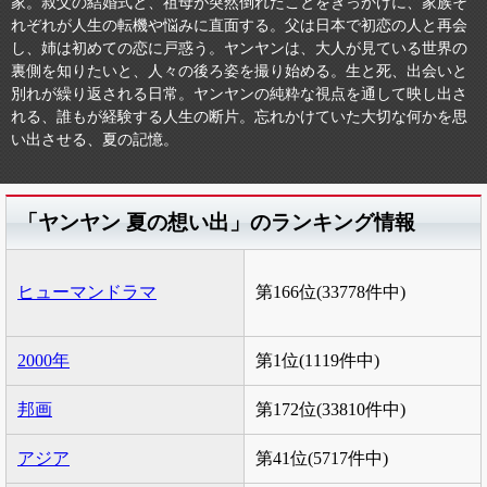
家。叔父の結婚式と、祖母が突然倒れたことをきっかけに、家族そ
れぞれが人生の転機や悩みに直面する。父は日本で初恋の人と再会
し、姉は初めての恋に戸惑う。ヤンヤンは、大人が見ている世界の
裏側を知りたいと、人々の後ろ姿を撮り始める。生と死、出会いと
別れが繰り返される日常。ヤンヤンの純粋な視点を通して映し出さ
れる、誰もが経験する人生の断片。忘れかけていた大切な何かを思
い出させる、夏の記憶。
「ヤンヤン 夏の想い出」のランキング情報
ヒューマンドラマ
第166位(33778件中)
2000年
第1位(1119件中)
邦画
第172位(33810件中)
アジア
第41位(5717件中)