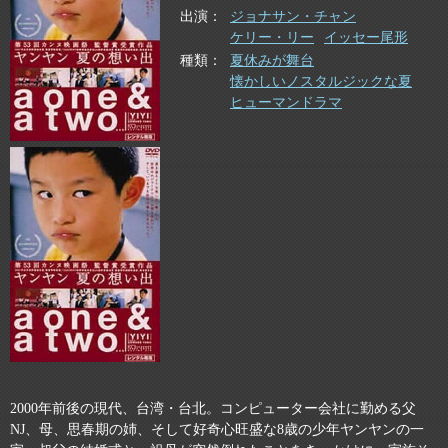
出演
ジョナサン・チャン
ケリー・リー
イッセー尾形
種類
夏休みが舞台
懐かしいノスタルジックな夏
ヒューマンドラマ
2000年前後の現代、台湾・台北。コンピューター会社に勤める父
NJ、母、思春期の姉、そして好奇心旺盛な8歳の少年ヤンヤンの一