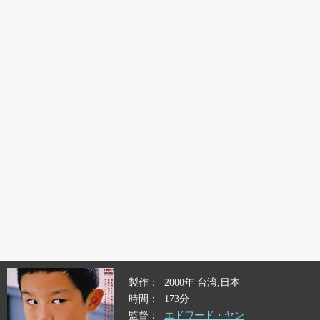
製作
2000年 台湾,日本
時間
173分
監督
エドワード・ヤン