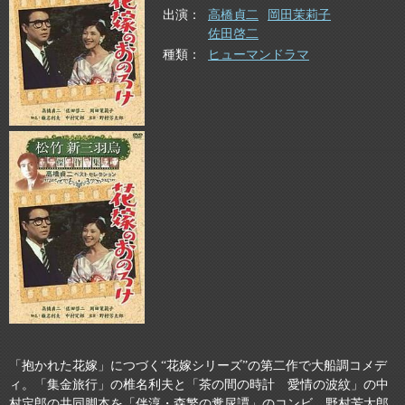
出演
高橋貞二
岡田茉莉子
佐田啓二
種類
ヒューマンドラマ
「抱かれた花嫁」につづく“花嫁シリーズ”の第二作で大船調コメデ
ィ。「集金旅行」の椎名利夫と「茶の間の時計 愛情の波紋」の中
村定郎の共同脚本を「伴淳・森繁の糞尿譚」のコンビ、野村芳太郎