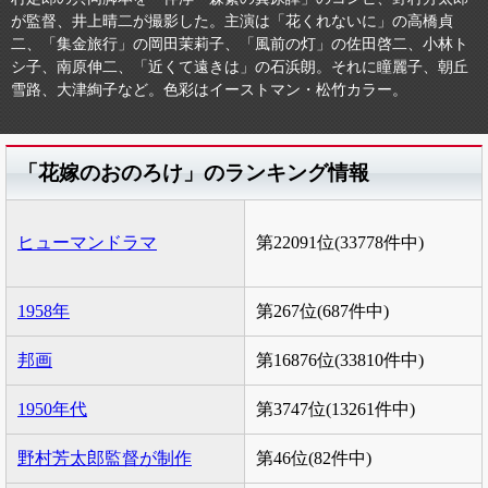
が監督、井上晴二が撮影した。主演は「花くれないに」の高橋貞
二、「集金旅行」の岡田茉莉子、「風前の灯」の佐田啓二、小林ト
シ子、南原伸二、「近くて遠きは」の石浜朗。それに瞳麗子、朝丘
雪路、大津絢子など。色彩はイーストマン・松竹カラー。
「花嫁のおのろけ」のランキング情報
ヒューマンドラマ
第22091位(33778件中)
1958年
第267位(687件中)
邦画
第16876位(33810件中)
1950年代
第3747位(13261件中)
野村芳太郎監督が制作
第46位(82件中)