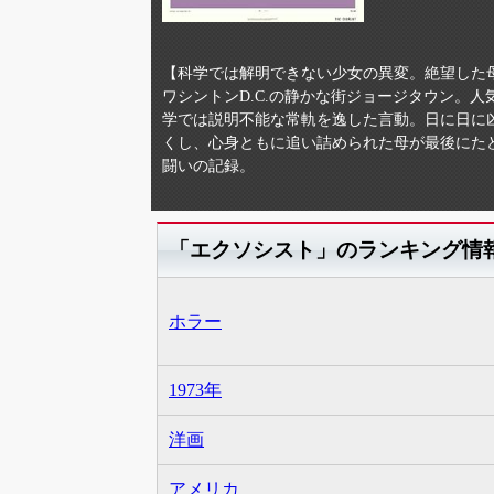
【科学では解明できない少女の異変。絶望した
ワシントンD.C.の静かな街ジョージタウン。
学では説明不能な常軌を逸した言動。日に日に
くし、心身ともに追い詰められた母が最後にた
闘いの記録。
「エクソシスト」のランキング情
ホラー
1973年
洋画
アメリカ