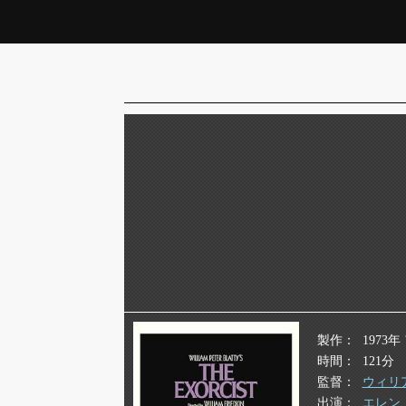
製作
1973
時間
121分
監督
ウィリ
出演
エレン