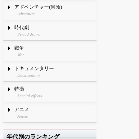
アドベンチャー(冒険)
Adventure
時代劇
Period drama
戦争
War
ドキュメンタリー
Documentary
特撮
Special effects
アニメ
Anime
年代別のランキング