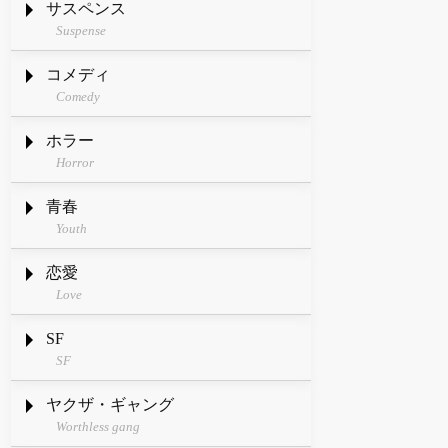
サスペンス
Suspense
コメディ
Comedy
ホラー
Horror
青春
Youth
恋愛
Love
SF
SF
ヤクザ・ギャング
Worthless gang