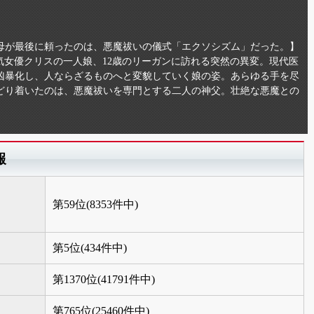
母が最後に頼ったのは、悪魔祓いの儀式「エクソシズム」だった。】
人気女優クリスの一人娘、12歳のリーガンに訪れる突然の異変。現代医
凶暴化し、人ならざるものへと変貌していく娘の姿。あらゆる手を尽
どり着いたのは、悪魔祓いを専門とする二人の神父。壮絶な悪魔との
報
第59位(8353件中)
第5位(434件中)
第1370位(41791件中)
第765位(25460件中)