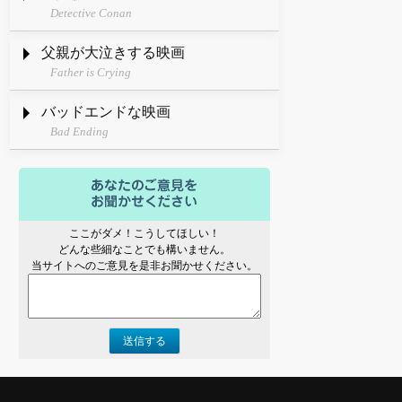
Detective Conan
父親が大泣きする映画
Father is Crying
バッドエンドな映画
Bad Ending
ここがダメ！こうしてほしい！
どんな些細なことでも構いません。
当サイトへのご意見を是非お聞かせください。
送信する