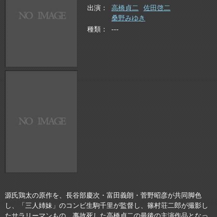
出演
高橋貞二
佐田啓二
桑野みゆき
種類
---
源氏鶏太の原作を、長谷部慶次・富田義朗・菅野昭彦が共同脚色
し、「三人姉妹」のコンビ生駒千里が監督し、篠村荘二郎が撮影し
たサラリーマンもの。事故死した高橋貞二の最後の主演作品となっ