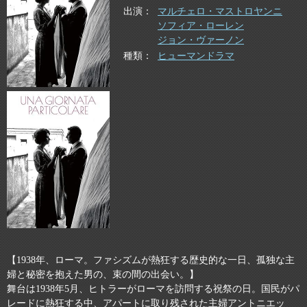
出演
マルチェロ・マストロヤンニ
ソフィア・ローレン
ジョン・ヴァーノン
種類
ヒューマンドラマ
【1938年、ローマ。ファシズムが熱狂する歴史的な一日、孤独な主
婦と秘密を抱えた男の、束の間の出会い。】
舞台は1938年5月、ヒトラーがローマを訪問する祝祭の日。国民がパ
レードに熱狂する中、アパートに取り残された主婦アントニエッ