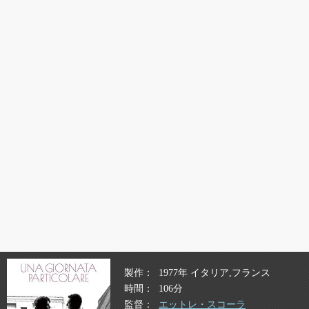
製作
1977年 イタリア,フランス
時間
106分
監督
エットレ・スコーラ