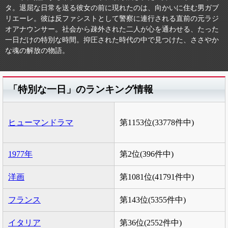
タ。退屈な日常を送る彼女の前に現れたのは、向かいに住む男ガブ
リエーレ。彼は反ファシストとして警察に連行される直前の元ラジ
オアナウンサー。社会から疎外された二人が心を通わせる、たった
一日だけの特別な時間。抑圧された時代の中で見つけた、ささやか
な魂の解放の物語。
「特別な一日」のランキング情報
ヒューマンドラマ
第1153位(33778件中)
1977年
第2位(396件中)
洋画
第1081位(41791件中)
フランス
第143位(5355件中)
イタリア
第36位(2552件中)