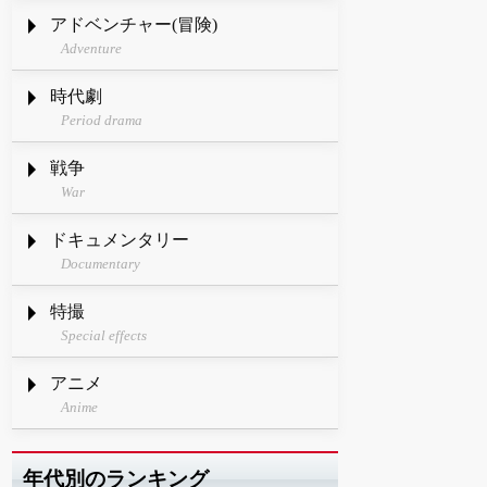
アドベンチャー(冒険)
Adventure
時代劇
Period drama
戦争
War
ドキュメンタリー
Documentary
特撮
Special effects
アニメ
Anime
年代別のランキング