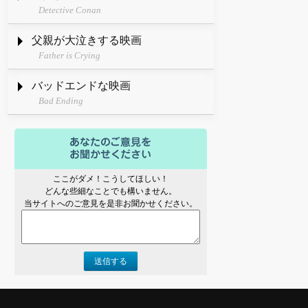
Detective Conan
父親が大泣きする映画
Father is Crying
バッドエンドな映画
Bad Ending
ここがダメ！こうしてほしい！
どんな些細なことでも構いません。
当サイトへのご意見を是非お聞かせください。
送信する