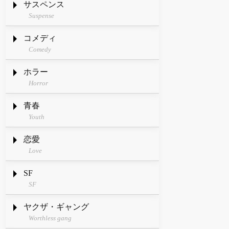
サスペンス
Suspense
コメディ
Comedy
ホラー
Horror
青春
Youth
恋愛
Love
SF
SF
ヤクザ・ギャング
Worthless gang