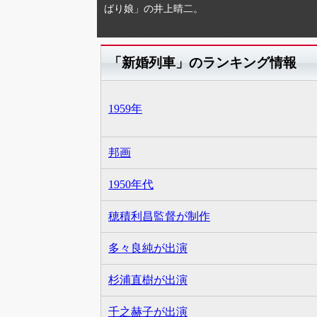
ばり娘」の井上晴二。
「新婚列車」のランキング情報
1959年
邦画
1950年代
穂積利昌監督が制作
多々良純が出演
杉浦直樹が出演
千之赫子が出演