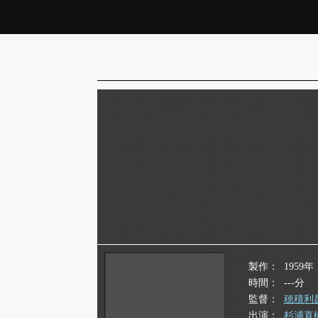
製作
1959年
時間
---分
監督
穂積利
出演
杉浦直