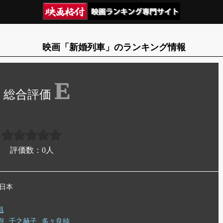
映画「新婚列車」のランキング情報
E
評価数：
0
人
 日本
昌
樹
千之赫子
多々良純