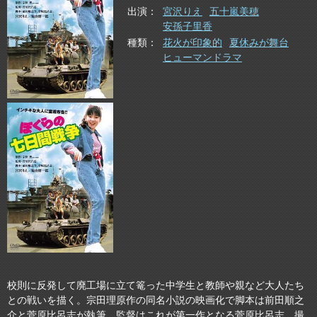
出演
宮沢りえ
五十嵐美穂
安孫子里香
種類
花火が印象的
夏休みが舞台
ヒューマンドラマ
校則に反発して廃工場に立て篭った中学生と教師や親など大人たち
との戦いを描く。宗田理原作の同名小説の映画化で脚本は前田順之
介と菅原比呂志が執筆。監督はこれが第一作となる菅原比呂志、撮