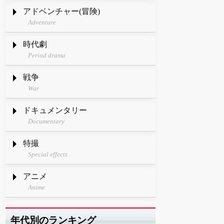
アドベンチャー(冒険)
Adventure
時代劇
Period drama
戦争
War
ドキュメンタリー
Documentary
特撮
Special effects
アニメ
Anime
年代別のランキング