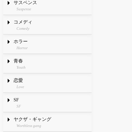
サスペンス
Suspense
コメディ
Comedy
ホラー
Horror
青春
Youth
恋愛
Love
SF
SF
ヤクザ・ギャング
Worthless gang