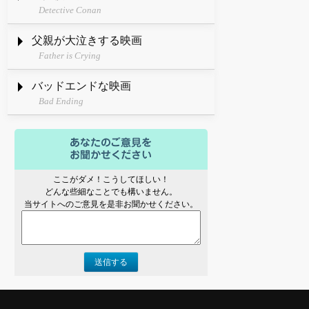
Detective Conan
父親が大泣きする映画
Father is Crying
バッドエンドな映画
Bad Ending
ここがダメ！こうしてほしい！
どんな些細なことでも構いません。
当サイトへのご意見を是非お聞かせください。
送信する