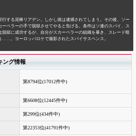
実行する泥棒リアデン。しかし彼は逮捕されてしまう。その後、ソー
カーペラーの手で脱獄させてやると告げる。条件はソ連のスパイ、ス
は脱獄に成功するが、自分がスカーペラーの組織を暴き、スレード暗
う……。ヨーロッパロケで撮影されたスパイサスペンス。
キング情報
第8794位(17012件中)
第6608位(12445件中)
第299位(434件中)
第22353位(41791件中)