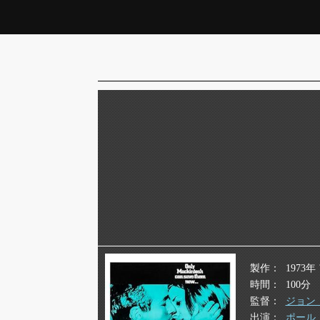
製作
1973
時間
100分
監督
ジョン
出演
ポール