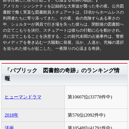
館を占拠した彼らが起こす、心温まる奇跡の物語。】
アメリカ・シンシナティを記録的な大寒波が襲った冬の夜。公共図
書館で働く実直な図書館員スチュアートは、日頃からホームレスの
利用者たちに寄り添ってきた。その夜、命の危険すらある寒さの
中、シェルターが満員で行き場を失った彼らは、閉館後の図書館へ
の立てこもりを決行。スチュアートは彼らの行動に心を動かされ、
共に立てこもることを決意する。この前代未聞の占拠事件は、警察
やメディアを巻き込む一大騒動に発展。法か、人道か。究極の選択
を迫られた彼らが起こした、一夜限りの心温まる奇跡。
「パブリック 図書館の奇跡」のランキング情
報
ヒューマンドラマ
第10607位(33778件中)
2018年
第576位(2092件中)
洋画
第10548位(41791件中)