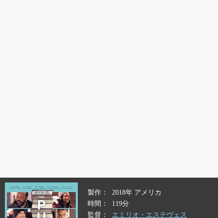
製作
2018年 アメリカ
時間
119分
監督
エミリオ・エステヴェス