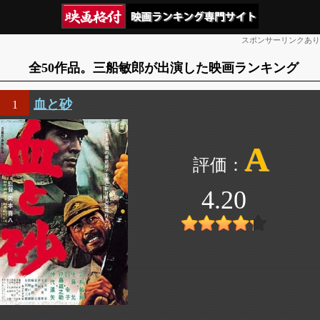
スポンサーリンクあり
全50作品。三船敏郎が出演した映画ランキング
血と砂
1
A
4.20