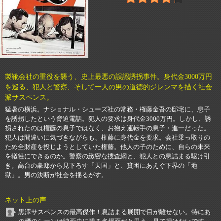
製靴会社の重役を襲う、史上最悪の誤認誘拐事件。身代金3000万円
を巡る、犯人と警察、そして一人の男の道徳的ジレンマを描く社会
派サスペンス。
猛暑の横浜。ナショナル・シューズ社の常務・権藤金吾の邸宅に、息子
を誘拐したという脅迫電話。犯人の要求は身代金3000万円。しかし、誘
拐されたのは権藤の息子ではなく、お抱え運転手の息子・進一だった。
犯人は間違いに気づきながらも、権藤に身代金を要求。会社乗っ取りの
ため全財産を投じようとしていた権藤。他人の子のために、自らの未来
を犠牲にできるのか。警察の緻密な捜査網と、犯人との息詰まる駆け引
き。高台の豪邸から見下ろす「天国」と、貧困にあえぐ下界の「地
獄」。男の決断が社会を揺るがす。
ネット上の声
黒澤サスペンスの最高傑作！息詰まる展開で目が離せない。特にあ