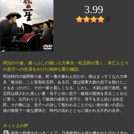
3.99
明治の小倉。腕っぷしの強い人力車夫・松五郎が貫く、未亡人とそ
の息子への生涯をかけた純粋な愛の物語。
明治時代の福岡県小倉。町一番の暴れん坊だが、根はまっすぐな人力車
夫「無法松」こと富島松五郎。ある日、彼は陸軍大尉の息子を助けたこ
とをきっかけに、その一家と親しくなる。しかし、大尉は病で急死。松
五郎は残された美しい妻・良子と幼い息子・敏雄の面倒を見ることを心
に誓う。父代わりとして敏雄の成長を見守り、母子を支え続ける松五
郎。その胸には、良子への決して報われることのない身分違いの恋心。
彼の無骨で一途な愛情が、時代の流れとともに描かれる不朽の名作。
ネット上の声
戦前と戦後を比べることで、日本映画から何か奪われたのか？分か