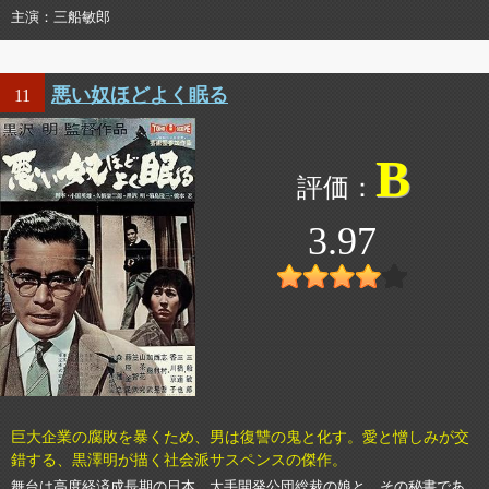
主演
三船敏郎
悪い奴ほどよく眠る
11
B
3.97
巨大企業の腐敗を暴くため、男は復讐の鬼と化す。愛と憎しみが交
錯する、黒澤明が描く社会派サスペンスの傑作。
舞台は高度経済成長期の日本。大手開発公団総裁の娘と、その秘書であ