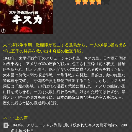
太平洋戦争末期、敵艦隊が包囲する孤島から、一人の犠牲者も出さ
ずに五千の将兵を救い出す奇跡の撤退作戦。
1943年、太平洋戦争下のアリューシャン列島、キスカ島。日本軍守備隊
約五千名は、アメリカ軍の圧倒的戦力に包囲され玉砕寸前の状況。補給
路を断たれ、飢えと寒さ、絶え間ない攻撃に晒される彼らを救うため、
大本営は前代未聞の撤退作戦「ケ号作戦」を発動。目的は、敵の厳重な
警戒網を突破し、守備隊全員を無傷で救出すること。しかし、キスカ島
周辺は「魔の海域」と呼ばれる濃霧と荒波に覆われ、アメリカ艦隊が常
に目を光らせる。一度は失敗に終わる作戦。残された時間はわずか。濃
霧という唯一の味方を頼りに、日本の艦隊は再び決死の突入を試みる。
歴史に残る奇跡の撤退劇の記録。
ネット上の声
1943年、アリューシャン列島に取り残されたキスカ島守備隊5、200
名を救出セヨ