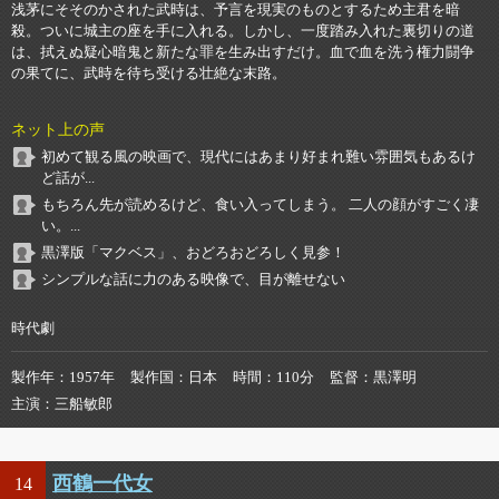
浅茅にそそのかされた武時は、予言を現実のものとするため主君を暗
殺。ついに城主の座を手に入れる。しかし、一度踏み入れた裏切りの道
は、拭えぬ疑心暗鬼と新たな罪を生み出すだけ。血で血を洗う権力闘争
の果てに、武時を待ち受ける壮絶な末路。
ネット上の声
初めて観る風の映画で、現代にはあまり好まれ難い雰囲気もあるけ
ど話が...
もちろん先が読めるけど、食い入ってしまう。 二人の顔がすごく凄
い。...
黒澤版「マクベス」、おどろおどろしく見参！
シンプルな話に力のある映像で、目が離せない
時代劇
製作年
1957年
製作国
日本
時間
110分
監督
黒澤明
主演
三船敏郎
西鶴一代女
14