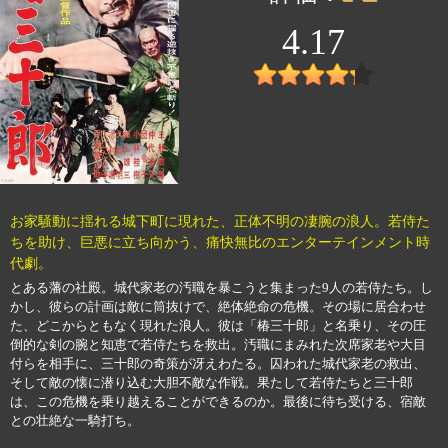
4.17
お家騒動に揺れる城下町に現れた、正体不明の凄腕の浪人。若侍た
ちを助け、巨悪に立ち向かう、痛快無比のエンターテインメント時
代劇。
とある藩の社殿。城代家老の汚職を暴こうと集まった9人の若侍たち。し
かし、彼らの計画は敵に筒抜けで、絶体絶命の危機。その場に居合わせ
た、どこからともなく現れた浪人。彼は「椿三十郎」と名乗り、その圧
倒的な剣の腕と知恵で若侍たちを救出。汚職にまみれた次席家老や大目
付らを相手に、三十郎の奇策が冴えわたる。囚われた城代家老の救出、
そして敵の懐に潜り込む大胆不敵な作戦。果たして若侍たちと三十郎
は、この危機を乗り越えることができるのか。最後に待ち受ける、宿敵
との壮絶な一騎打ち。