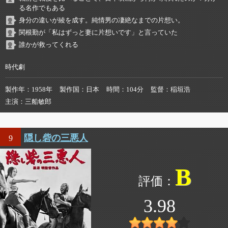
る名作でもある
身分の違いが綾を成す。純情男の凄絶なまでの片想い。
関根勤が「私はずっと妻に片想いです」と言っていた
誰かが救ってくれる
時代劇
製作年
1958年
製作国
日本
時間
104分
監督
稲垣浩
主演
三船敏郎
隠し砦の三悪人
9
B
3.98