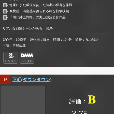
海軍にまだ威信があった時期の稀有な作戦
爽快感、満足感が得られる稀な戦争映画
「現代紳士野郎」の丸山誠治監督作品
リアルな戦闘シーンがある、 戦争
製作年
1965年
製作国
日本
時間
104分
監督
丸山誠治
主演
三船敏郎
レンタル
レンタル
下町(ダウンタウン)
16
B
3.75