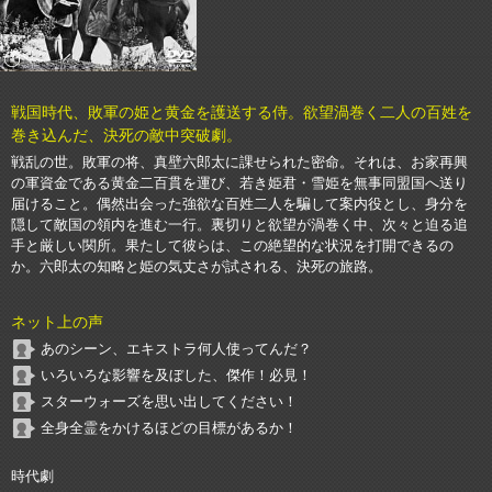
戦国時代、敗軍の姫と黄金を護送する侍。欲望渦巻く二人の百姓を
巻き込んだ、決死の敵中突破劇。
戦乱の世。敗軍の将、真壁六郎太に課せられた密命。それは、お家再興
の軍資金である黄金二百貫を運び、若き姫君・雪姫を無事同盟国へ送り
届けること。偶然出会った強欲な百姓二人を騙して案内役とし、身分を
隠して敵国の領内を進む一行。裏切りと欲望が渦巻く中、次々と迫る追
手と厳しい関所。果たして彼らは、この絶望的な状況を打開できるの
か。六郎太の知略と姫の気丈さが試される、決死の旅路。
ネット上の声
あのシーン、エキストラ何人使ってんだ？
いろいろな影響を及ぼした、傑作！必見！
スターウォーズを思い出してください！
全身全霊をかけるほどの目標があるか！
時代劇