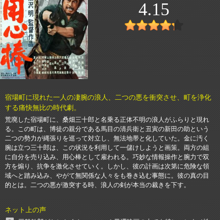
4.15
宿場町に現れた一人の凄腕の浪人、二つの悪を衝突させ、町を浄化
する痛快無比の時代劇。
荒廃した宿場町に、桑畑三十郎と名乗る正体不明の浪人がふらりと現れ
る。この町は、博徒の親分である馬目の清兵衛と丑寅の新田の助という
二つの勢力が縄張りを巡って対立し、無法地帯と化していた。金に汚く
腕は立つ三十郎は、この状況を利用して一儲けしようと画策。両方の組
に自分を売り込み、用心棒として雇われる。巧妙な情報操作と腕力で双
方を煽り、抗争を激化させていく。しかし、彼の計画は次第に危険な領
域へと踏み込み、やがて無関係な人々をも巻き込む事態に。彼の真の目
的とは。二つの悪が激突する時、浪人の剣が本当の裁きを下す。
ネット上の声