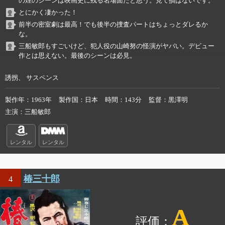
の煙のシーンは映画史に残る名場面だと思う。見て損はないです。
とにかく凄かった！
前半の密室劇は最高！でも後半の捜査パートはちょっとダレるか
な。
三船敏郎もすごいけど、犯人役の山崎努の怪演がヤバい。デビュー
作とは思えない。最後のシーンは必見。
誘拐、 サスペンス
製作年
1963年
製作国
日本
時間
143分
監督
黒澤明
主演
三船敏郎
レンタル
レンタル
椿三十郎
4
A