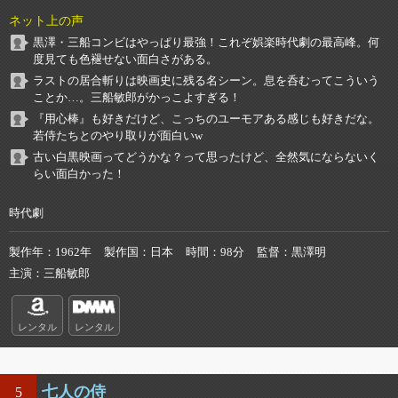
ネット上の声
黒澤・三船コンビはやっぱり最強！これぞ娯楽時代劇の最高峰。何
度見ても色褪せない面白さがある。
ラストの居合斬りは映画史に残る名シーン。息を呑むってこういう
ことか…。三船敏郎がかっこよすぎる！
『用心棒』も好きだけど、こっちのユーモアある感じも好きだな。
若侍たちとのやり取りが面白いw
古い白黒映画ってどうかな？って思ったけど、全然気にならないく
らい面白かった！
時代劇
製作年
1962年
製作国
日本
時間
98分
監督
黒澤明
主演
三船敏郎
レンタル
レンタル
七人の侍
5