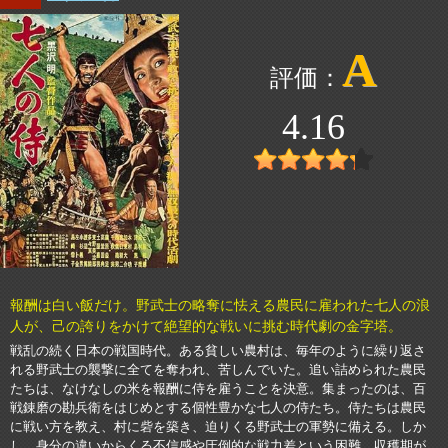
A
4.16
報酬は白い飯だけ。野武士の略奪に怯える農民に雇われた七人の浪
人が、己の誇りをかけて絶望的な戦いに挑む時代劇の金字塔。
戦乱の続く日本の戦国時代。ある貧しい農村は、毎年のように繰り返さ
れる野武士の襲撃に全てを奪われ、苦しんでいた。追い詰められた農民
たちは、なけなしの米を報酬に侍を雇うことを決意。集まったのは、百
戦錬磨の勘兵衛をはじめとする個性豊かな七人の侍たち。侍たちは農民
に戦い方を教え、村に砦を築き、迫りくる野武士の軍勢に備える。しか
し、身分の違いからくる不信感や圧倒的な戦力差という困難。収穫期が