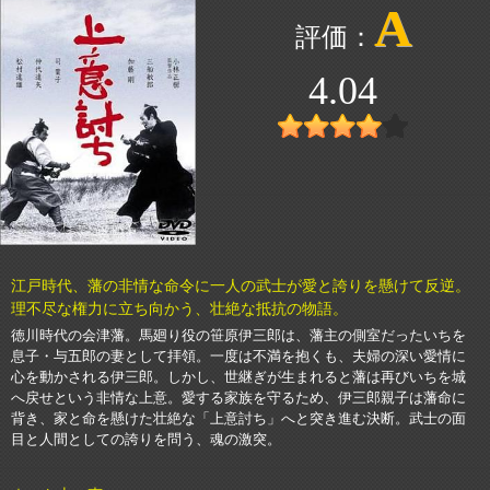
A
4.04
江戸時代、藩の非情な命令に一人の武士が愛と誇りを懸けて反逆。
理不尽な権力に立ち向かう、壮絶な抵抗の物語。
徳川時代の会津藩。馬廻り役の笹原伊三郎は、藩主の側室だったいちを
息子・与五郎の妻として拝領。一度は不満を抱くも、夫婦の深い愛情に
心を動かされる伊三郎。しかし、世継ぎが生まれると藩は再びいちを城
へ戻せという非情な上意。愛する家族を守るため、伊三郎親子は藩命に
背き、家と命を懸けた壮絶な「上意討ち」へと突き進む決断。武士の面
目と人間としての誇りを問う、魂の激突。