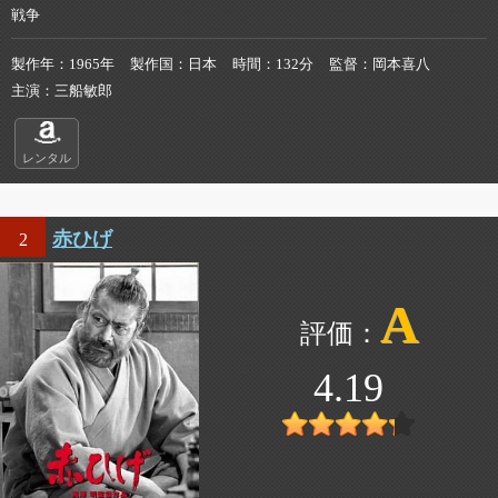
戦争
製作年
1965年
製作国
日本
時間
132分
監督
岡本喜八
主演
三船敏郎
レンタル
赤ひげ
2
A
4.19