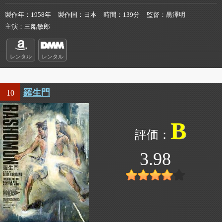
製作年
1958年
製作国
日本
時間
139分
監督
黒澤明
主演
三船敏郎
レンタル
レンタル
羅生門
10
B
3.98