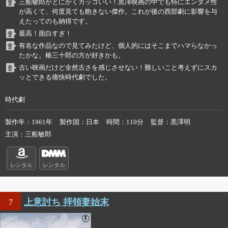
三船敏郎がとにかくカッコいい！黒澤映画の中でも特にエンタメ性
が高くて、何度見ても飽きない傑作。これが後の西部劇に影響を与
えたってのも納得です。
最高！面白すぎ！
有名な作品なので見てみたけど、個人的にはそこまでハマらなかっ
たかな。椿三十郎の方が好きかも。
古い映画だけど全然古さを感じさせない！難しいこと考えずにスカ
ッとできる痛快時代劇でした。
時代劇
製作年
1961年
製作国
日本
時間
110分
監督
黒澤明
主演
三船敏郎
レンタル
レンタル
上意討ち 拝領妻始末
7