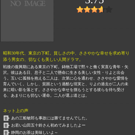
昭和30年代、東京の下町。貧しさの中、ささやかな幸せを求め寄り
添う男女の、切なくも美しい人間ドラマ。
戦後の復興期にある東京の下町。鋳物工場で黙々と働く実直な青年・矢
沢。彼はある日、息子と二人で懸命に生きる美しい女性・りよと出会
う。互いに孤独を抱える二人は、次第に心を通わせ、ささやかな愛情を
育んでいく。しかし、貧困という過酷な現実と、りよの過去が二人の未
来に暗い影を落とす。ささやかな幸せを掴もうとする彼らを待ち受け
る、あまりにも切ない運命。二人が選ぶ道とは。
ネット上の声
あの三船敏郎も事故には勝てませんでした。
お若い山田五十鈴さん初めてみましたよー
静岡のお茶は美味しいよ～