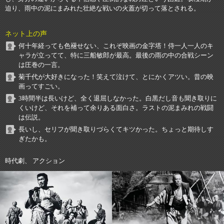
迫り、雨中の泥にまみれた壮絶な戦いの火蓋が切って落とされる。
ネット上の声
何十年経っても色褪せない、これぞ映画の金字塔！侍一人一人のキ
ャラが立ってて、特に三船敏郎が最高。最後の雨の中の合戦シーン
は圧巻の一言。
菊千代が大好きになった！笑えて泣けて、とにかくアツい。昔の映
画ってすごい。
3時間半は長いけど、全く退屈しなかった。白黒だし音も聞き取りに
くいけど、それを補って余りある面白さ。ラストの泥まみれの戦闘
は伝説。
長いし、セリフが聞き取りづらくてキツかった。ちょっと期待しす
ぎたかも。
時代劇、 アクション