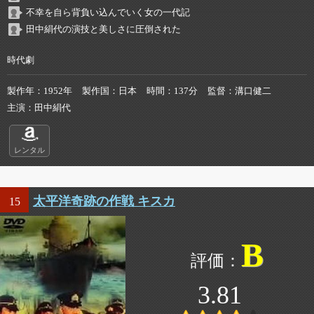
不幸を自ら背負い込んでいく女の一代記
田中絹代の演技と美しさに圧倒された
時代劇
製作年
1952年
製作国
日本
時間
137分
監督
溝口健二
主演
田中絹代
レンタル
太平洋奇跡の作戦 キスカ
15
B
3.81