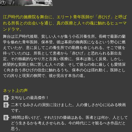
江戸時代の施療院を舞台に、エリート青年医師が「赤ひげ」と呼ば
れる所長との出会いを通じ、真の医療と人々の魂に触れるヒューマ
ンドラマ。
舞台は江戸時代後期、貧しい人々が集う小石川養生所。長崎で最新の蘭
学を修めた青年医師、保本登。彼は幕府の御典医になるという野心に燃
えていたが、意に反してこの養生所での勤務を命じられる。そこで彼を
待っていたのは、所長として患者から「赤ひげ」と恐れられる新出去
定。その独裁的なやり方と古臭い医療に、保本は激しく反発。しかし、
絶望的な貧困と病に苦しむ人々の姿、そして彼らの命に厳しくも愛情深
く向き合う赤ひげの信念に触れるうち、保本の心は揺れ動く。医師とし
ての誇りと現実の狭間で、彼が見出す本当の道。
ネット上の声
文句なしの最高傑作！
二木てるみさんの演技に泣けました。人の優しさが心に沁みる映画
です。
3時間は長いけど、それだけの価値はある。医者とは何か、人として
どう生きるかを考えさせられる。今の時代にこそ観るべき作品だと
思う。