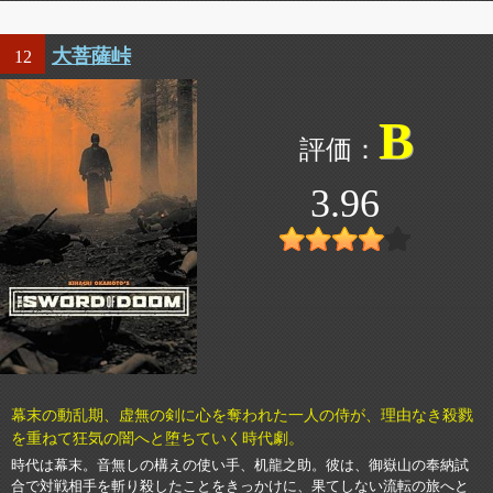
大菩薩峠
12
B
3.96
幕末の動乱期、虚無の剣に心を奪われた一人の侍が、理由なき殺戮
を重ねて狂気の闇へと堕ちていく時代劇。
時代は幕末。音無しの構えの使い手、机龍之助。彼は、御嶽山の奉納試
合で対戦相手を斬り殺したことをきっかけに、果てしない流転の旅へと