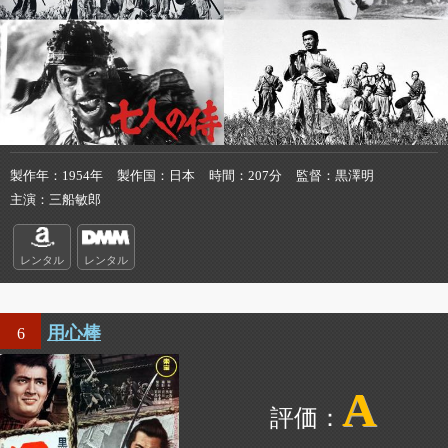
製作年
1954年
製作国
日本
時間
207分
監督
黒澤明
主演
三船敏郎
レンタル
レンタル
用心棒
6
A