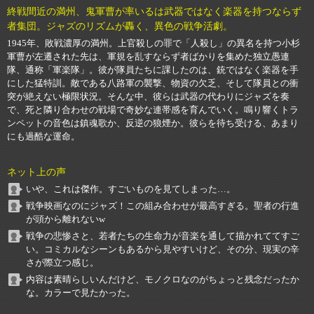
終戦間近の満州、鬼軍曹が率いるは武器ではなく楽器を持つならず
者集団。ジャズのリズムが轟く、異色の戦争活劇。
1945年、敗戦濃厚の満州。上官殺しの罪で「人殺し」の異名を持つ小杉
軍曹が左遷された先は、軍規を乱すならず者ばかりを集めた独立愚連
隊、通称「軍楽隊」。彼が隊員たちに課したのは、銃ではなく楽器を手
にした猛特訓。敵である八路軍の襲撃、物資の欠乏、そして隊員との衝
突が絶えない極限状況。そんな中、彼らは武器の代わりにジャズを奏
で、死と隣り合わせの戦場で奇妙な連帯感を育んでいく。鳴り響くトラ
ンペットの音色は鎮魂歌か、反逆の狼煙か。彼らを待ち受ける、あまり
にも過酷な運命。
ネット上の声
いや、これは傑作。すごいものを見てしまった…。
戦争映画なのにジャズ！この組み合わせが最高すぎる。聖者の行進
が頭から離れないw
戦争の悲惨さと、若者たちの生命力が音楽を通して描かれててすご
い。コミカルなシーンもあるから見やすいけど、その分、現実の辛
さが際立つ感じ。
内容は素晴らしいんだけど、モノクロなのがちょっと残念だったか
な。カラーで見たかった。