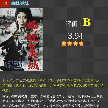
蜘蛛巣城
13
B
3.94
シェイクスピアの悲劇『マクベス』を日本の戦国時代に置き換え、
権力欲に囚われた武将が破滅へと突き進む様を能の様式美で描く時
代劇。
霧深い蜘蛛巣の森。主君への戦勝報告に向かう猛将、鷲津武時と三木義
明は、森で出会った物の怪から「武時はやがて蜘蛛巣城の城主となり、
三木の息子がその跡を継ぐ」という不吉な予言を授かる。野心家の妻、