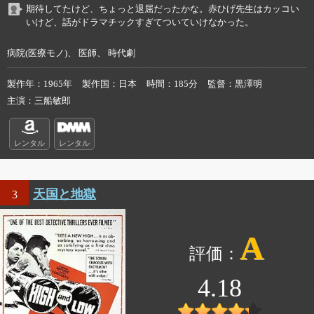
期待してたけど、ちょっと退屈だったかな。赤ひげ先生はカッコい
いけど、話がドラマチックすぎてついていけなかった。
病院(医療モノ)、 医師、 時代劇
製作年
1965年
製作国
日本
時間
185分
監督
黒澤明
主演
三船敏郎
レンタル
レンタル
天国と地獄
3
A
4.18