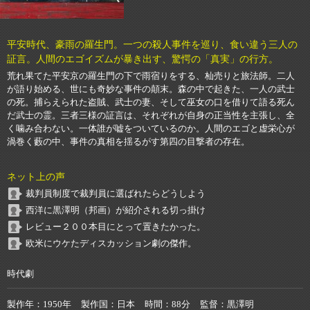
平安時代、豪雨の羅生門。一つの殺人事件を巡り、食い違う三人の
証言。人間のエゴイズムが暴き出す、驚愕の「真実」の行方。
荒れ果てた平安京の羅生門の下で雨宿りをする、杣売りと旅法師。二人
が語り始める、世にも奇妙な事件の顛末。森の中で起きた、一人の武士
の死。捕らえられた盗賊、武士の妻、そして巫女の口を借りて語る死ん
だ武士の霊。三者三様の証言は、それぞれが自身の正当性を主張し、全
く噛み合わない。一体誰が嘘をついているのか。人間のエゴと虚栄心が
渦巻く藪の中、事件の真相を揺るがす第四の目撃者の存在。
ネット上の声
裁判員制度で裁判員に選ばれたらどうしよう
西洋に黒澤明（邦画）が紹介される切っ掛け
レビュー２００本目にとって置きたかった。
欧米にウケたディスカッション劇の傑作。
時代劇
製作年
1950年
製作国
日本
時間
88分
監督
黒澤明