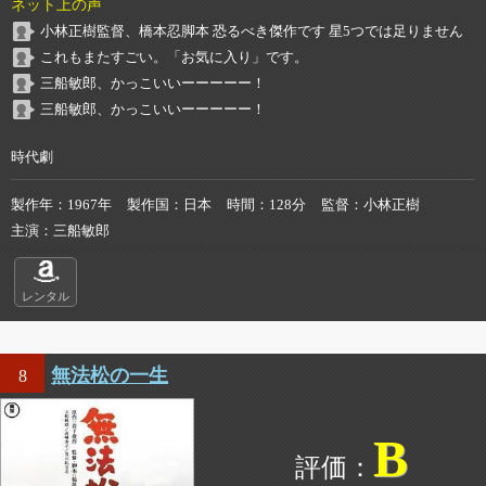
ネット上の声
小林正樹監督、橋本忍脚本 恐るべき傑作です 星5つでは足りません
これもまたすごい。「お気に入り」です。
三船敏郎、かっこいいーーーーー！
三船敏郎、かっこいいーーーーー！
時代劇
製作年
1967年
製作国
日本
時間
128分
監督
小林正樹
主演
三船敏郎
レンタル
無法松の一生
8
B