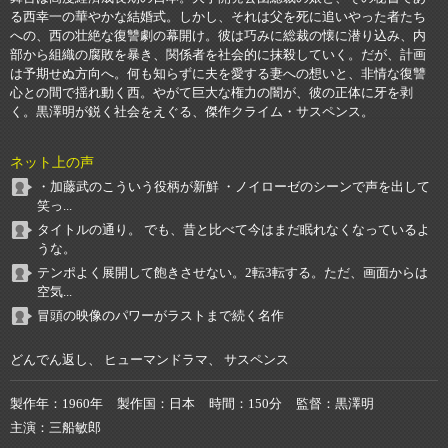
る西幸一の華やかな結婚式。しかし、それは父を死に追いやった者たち
への、西の壮絶な復讐劇の幕開け。彼は巧みに総裁の懐に潜り込み、内
部から組織の腐敗を暴き、関係者を社会的に抹殺していく。だが、計画
は予期せぬ方向へ。何も知らずに夫を愛する妻への想いと、非情な復讐
心との間で揺れ動く西。やがて巨大な権力の闇が、彼の正体に牙を剥
く。黒澤明が鋭く社会をえぐる、傑作クライム・サスペンス。
ネット上の声
・加藤武のこういう役柄が新鮮 ・ノイローゼのシーンで声を出して
笑っ...
タイトルの通り。 でも、昔と比べて今はまだ眠れなくなっているよ
うな。
テンポよく展開して飽きさせない。2転3転する。ただ、画面からは
空気...
冒頭の映像のパワーがラストまで続く名作
どんでん返し、 ヒューマンドラマ、 サスペンス
製作年
1960年
製作国
日本
時間
150分
監督
黒澤明
主演
三船敏郎