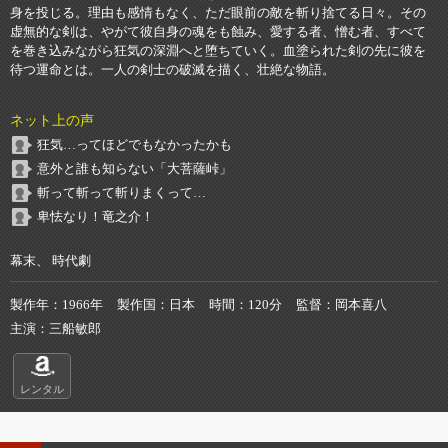
身を投じる。理由も感情もなく、ただ眼前の敵を斬り捨てる日々。その
虚無的な剣は、やがて彼自身の魂をも蝕み、愛する者、憎む者、すべて
を巻き込みながら狂気の深淵へと堕ちていく。血塗られた剣の先に彼を
待つ運命とは。一人の剣士の破滅を描く、壮絶な物語。
ネット上の声
狂気…ってほどでもなかったかも
意外と誰も知らない「大菩薩峠」
斬って斬って斬りまくって…
卑怯なり！竜之介！
幕末、 時代劇
製作年
1966年
製作国
日本
時間
120分
監督
岡本喜八
主演
三船敏郎
レンタル