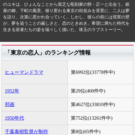
のユキは、ひょんなことから貧乏な彫刻家の卵・正一と出会う。銀
座の柳、下町の風景。移り変わる東京の街並みを背景に、二人は夢
を語り、次第に惹かれ合っていく。しかし、彼らの前には現実の壁
が。夢を追うことの厳しさと、恋のときめき。希望に満ちた時代を
生きる若者たちの姿を瑞々しく描いた、珠玉のラブストーリー。
「東京の恋人」のランキング情報
ヒューマンドラマ
第6992位(33778件中)
1952年
第29位(400件中)
邦画
第4627位(33810件中)
1950年代
第752位(13261件中)
千葉泰樹監督が制作
第8位(65件中)