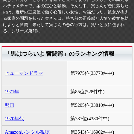
ハチャメチャで、案の定ひと騒動。そんな中、寅さんが恋に落ちた
のは、近所の豆腐屋で働く心優しい女性、お福だった。彼女が抱え
る家庭の問題を知った寅さんは、持ち前の正義感と人情で彼女を助
けようと奮闘。果たして寅さんの恋の行方は。笑いと涙に包まれ
る、シリーズ第7作。
「男はつらいよ 奮闘篇」のランキング情報
ヒューマンドラマ
第7975位(33778件中)
1971年
第85位(528件中)
邦画
第5205位(33810件中)
1970年代
第787位(4380件中)
Amazonレンタル視聴
第3543位(16902件中)