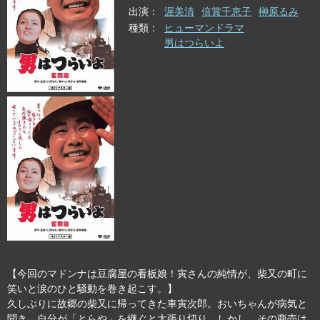
出演
渥美清
倍賞千恵子
榊原るみ
種類
ヒューマンドラマ
男はつらいよ
【今回のマドンナは豆腐屋の看板娘！寅さんの純情が、柴又の町に
笑いと涙のひと騒動を巻き起こす。】
久しぶりに故郷の柴又に帰ってきた車寅次郎。おいちゃんが病気と
聞き、自分が「とらや」を継ぐと大張り切り。しかし、その商売は