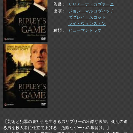
監督
リリアーナ・カヴァーニ
出演
ジョン・マルコヴィッチ
ダグレイ・スコット
レイ・ウィンストン
種類
ヒューマンドラマ
【芸術と犯罪の裏社会を生きる男リプリーの冷酷な復讐。死期の迫
る男を殺人者に仕立て上げる、危険なゲームの幕開け。】