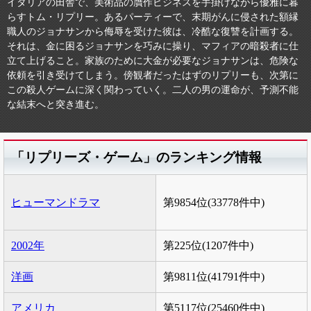
イタリアの田舎で、美術品の贋作ビジネスを手掛けながら優雅に暮
らすトム・リプリー。あるパーティーで、末期がんに侵された額縁
職人のジョナサンから侮辱を受けた彼は、冷酷な復讐を計画する。
それは、金に困るジョナサンを巧みに操り、マフィアの暗殺者に仕
立て上げること。家族のために大金が必要なジョナサンは、危険な
依頼を引き受けてしまう。傍観者だったはずのリプリーも、次第に
この殺人ゲームに深く関わっていく。二人の男の運命が、予測不能
な結末へと突き進む。
「リプリーズ・ゲーム」のランキング情報
ヒューマンドラマ
第9854位(33778件中)
2002年
第225位(1207件中)
洋画
第9811位(41791件中)
アメリカ
第5117位(25460件中)