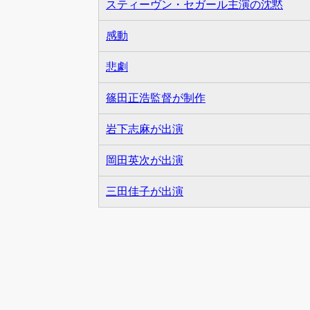
スティーヴン・セガール主演の沈黙
感動
悲劇
篠田正浩監督が制作
岩下志麻が出演
岡田英次が出演
三田佳子が出演