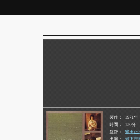
製作
1971年
時間
130分
監督
篠田正
出演
岩下志