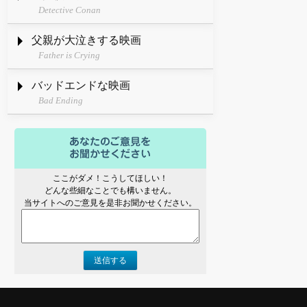
Detective Conan
父親が大泣きする映画
Father is Crying
バッドエンドな映画
Bad Ending
ここがダメ！こうしてほしい！
どんな些細なことでも構いません。
当サイトへのご意見を是非お聞かせください。
送信する