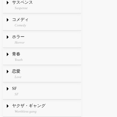
サスペンス
Suspense
コメディ
Comedy
ホラー
Horror
青春
Youth
恋愛
Love
SF
SF
ヤクザ・ギャング
Worthless gang