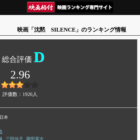
映画「沈黙 SILENCE」のランキング情報
D
2.96
評価数：
1926
人
 日本
浩
麻
三田佳子
岡田英次