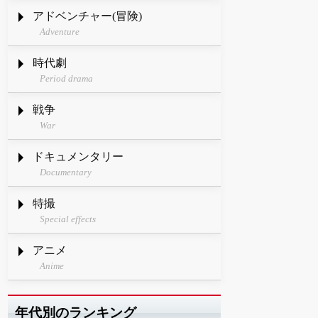
アドベンチャー(冒険)
Adventure
時代劇
Period drama
戦争
War
ドキュメンタリー
Documentary
特撮
Special effects
アニメ
Anime
年代別のランキング