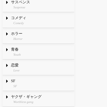
サスペンス
Suspense
コメディ
Comedy
ホラー
Horror
青春
Youth
恋愛
Love
SF
SF
ヤクザ・ギャング
Worthless gang