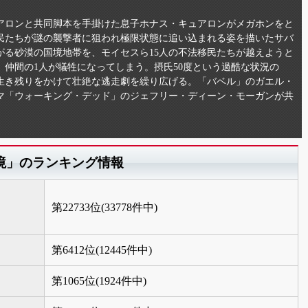
アロンと共同脚本を手掛けた息子ホナス・キュアロンがメガホンをと
民たちが謎の襲撃者に狙われ極限状態に追い込まれる姿を描いたサバ
がる砂漠の国境地帯を、モイセスら15人の不法移民たちが越えようと
仲間の1人が犠牲になってしまう。摂氏50度という過酷な状況の
生き残りをかけて壮絶な逃走劇を繰り広げる。「バベル」のガエル・
マ「ウォーキング・デッド」のジェフリー・ディーン・モーガンが共
境」のランキング情報
第22733位(33778件中)
第6412位(12445件中)
第1065位(1924件中)