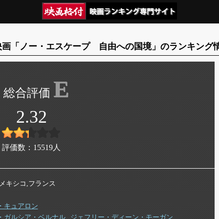
映画「ノー・エスケープ 自由への国境」のランキング
E
2.32
評価数：
15519
人
年 メキシコ,フランス
・キュアロン
・ガルシア・ベルナル
ジェフリー・ディーン・モーガン