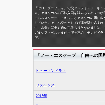
「ゼロ・グラビティ」で父アルフォンソ・キュ
り、アメリカへの不法入国を試みるメキシコ移
イバルスリラー。メキシコとアメリカの間に広
していた。そこへ突如として銃弾が撃ち込まれ、
中、水分も武器も通信手段も持たない彼らは、
ガルシア・ベルナルが主演を務め、テレビドラ
演。
「ノー・エスケープ 自由への国
ヒューマンドラマ
サスペンス
2015年