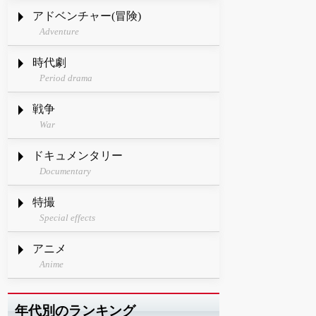
アドベンチャー(冒険)
Adventure
時代劇
Period drama
戦争
War
ドキュメンタリー
Documentary
特撮
Special effects
アニメ
Anime
年代別のランキング