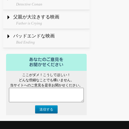
Detective Conan
父親が大泣きする映画
Father is Crying
バッドエンドな映画
Bad Ending
ここがダメ！こうしてほしい！
どんな些細なことでも構いません。
当サイトへのご意見を是非お聞かせください。
送信する