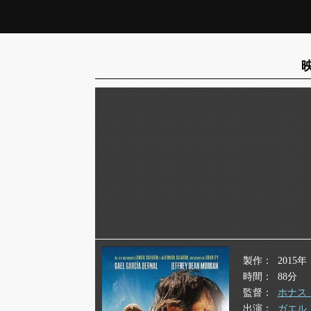
製作
2015
時間
88分
監督
ホナス
出演
ガエル