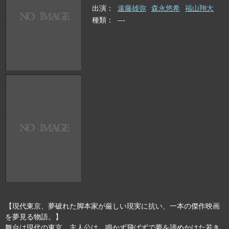
出演
遠藤雄弥
森永悠希
福山翔大
種類
---
【現代東京、夢破れた脚本家が厳しい現実に抗い、一本の傑作映画
を夢見る物語。】
舞台は現代の東京。主人公は、鳴かず飛ばずで夢を諦めかけた若き