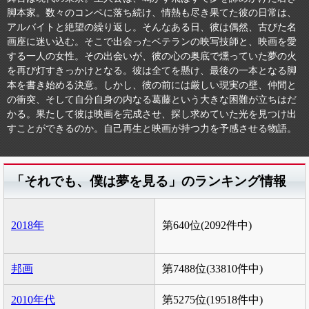
脚本家。数々のコンペに落ち続け、情熱も尽き果てた彼の日常は、
アルバイトと絶望の繰り返し。そんなある日、彼は偶然、古びた名
画座に迷い込む。そこで出会ったベテランの映写技師と、映画を愛
する一人の女性。その出会いが、彼の心の奥底で燻っていた夢の火
を再び灯すきっかけとなる。彼は全てを懸け、最後の一本となる脚
本を書き始める決意。しかし、彼の前には厳しい現実の壁、仲間と
の衝突、そして自分自身の内なる葛藤という大きな困難が立ちはだ
かる。果たして彼は映画を完成させ、探し求めていた光を見つけ出
すことができるのか。自己再生と映画が持つ力を予感させる物語。
「それでも、僕は夢を見る」のランキング情報
2018年
第640位(2092件中)
邦画
第7488位(33810件中)
2010年代
第5275位(19518件中)